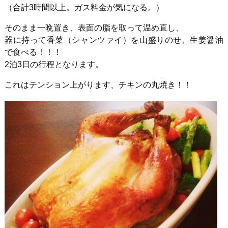
（合計
3
時間以上。ガス料金が気になる。）
そのまま一晩置き、表面の脂を取って温め直し、
器に持って香菜（シャンツァイ）を山盛りのせ、生姜醤油
で食べる！！！
2泊
3
日の行程となります。
これはテンション上がります、チキンの丸焼き！！