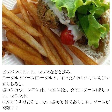
ピタパンにトマト、レタスなどと挟み、
ヨーグルトソース
(
ヨーグルト、すったキュウリ、にんにく
すりおろし、
塩コショウ、レモン汁、クミン
)
と、タヒニソース
(
練りゴ
マ、レモン汁、
にんにくすりおろし、水、塩
)
がかけてあります。ソースが
複雑！！