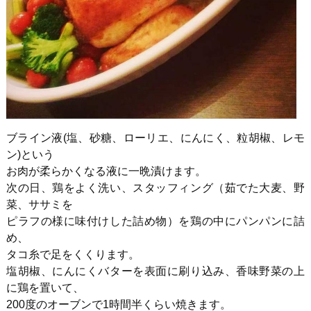
ブライン液
(
塩、砂糖、ローリエ、にんにく、粒胡椒、レモ
ン
)
という
お肉が柔らかくなる液に一晩漬けます。
次の日、鶏をよく洗い、スタッフィング（茹でた大麦、野
菜、ササミを
ピラフの様に味付けした詰め物）を鶏の中にパンパンに詰
め、
タコ糸で足をくくります。
塩胡椒、にんにくバターを表面に刷り込み、香味野菜の上
に鶏を置いて、
200度のオーブンで
1
時間半くらい焼きます。