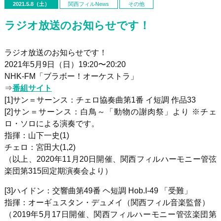
2021.5.8（土）
関西フィルNews
その他
ラジオ放送のお知らせです！
ラジオ放送のお知らせです！
2021年5月9日（日）19:20〜20:20
NHK-FM「ブラボー！オーケストラ」
⇒
番組サイト
[1]サン＝サーンス
：チェロ協奏曲第1番 イ短調 作品33
[2]サン＝サーンス
：白鳥～「動物の謝肉祭」より ※チェ
ロ・ソロによる演奏です。
指揮：山下一史(1)
チェロ：宮田大(1,2)
（以上、2020年11月20日開催、関西フィルハーモニー管弦
楽団第315回定期演奏会より）
[3]
ハイドン：交響曲第49番 ヘ短調 Hob.I-49 「受難」
指揮：オーギュスタン・デュメイ（関西フィル音楽監督）
（2019年5月17日開催、関西フィルハーモニー管弦楽団第