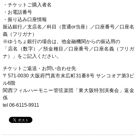
・チケットご購入者名
・お電話番号
・振り込み口座情報
振込銀行／支店名／科目（普通
or
当座）／口座番号／口座名
義（フリガナ）
※ゆうちょ銀行の場合は、他金融機関からの振込用の
「店名（数字）／預金種目／口座番号／口座名義（フリガ
ナ）」をご記入ください。
チケットご返送・お問い合わせ先
〒
571-0030
大阪府門真市末広町
31
番
8
号 サンコオア第
3
ビ
ル
6
階
関西フィルハーモニー管弦楽団「東大阪特別演奏会」返金
係
tel 06-6115-9911