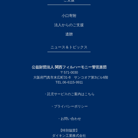
ご支援
小口寄附
法人からのご支援
遺贈
ニュース＆トピックス
公益財団法人 関西フィルハーモニー管弦楽団
〒571-0030
大阪府門真市末広町31-8 サンコオア第3ビル6階
TEL.06-6115-9911
・託児サービスのご案内はこちら
・プライバシーポリシー
・お問い合わせ
【特別協賛】
ダイキン工業株式会社