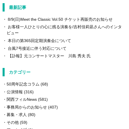
最新記事
8/9(日)Meet the Classic Vol.50 チケット再販売のお知らせ
お客様一人ひとりの心に残る演奏を/吉村佳莉凪さんへのインタ
ビュー
本日の第365回定期演奏会について
台風7号接近に伴う対応について
【訃報】元コンサートマスター 川島 秀夫 氏
カテゴリー
50周年記念コラム
(68)
公演情報
(316)
関西フィルNews
(581)
事務局からのお知らせ
(407)
募集・求人
(80)
その他
(59)