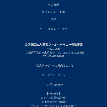
小口寄附
法人からのご支援
遺贈
ニュース＆トピックス
公益財団法人 関西フィルハーモニー管弦楽団
〒571-0030
大阪府門真市末広町31-8 サンコオア第3ビル6階
TEL.06-6115-9911
・託児サービスのご案内はこちら
・プライバシーポリシー
・お問い合わせ
【特別協賛】
ダイキン工業株式会社
【定期演奏会広告協賛】
サントリーホールディングス株式会社