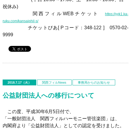
祝休み)
関西フィル
WEB
チケット
https://yyk1.ka-
ruku.com/kansaiphil-s/
チケットぴあ[ Pコード：348-122 ] 0570-02-
9999
2018.7.17（火）
関西フィルNews
事務局からのお知らせ
公益財団法人への移行について
この度、平成
30
年
6
月
5
日付で、
「一般財団法人 関西フィルハーモニー管弦楽団」は、
内閣府より「公益財団法人」としての認定を受けました。