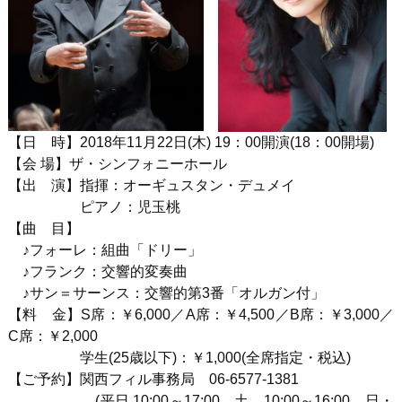
【日 時】
2018
年
11
月
22
日
(木
) 19
：
00
開演
(18
：
00
開場)
【会 場】ザ・シンフォニーホール
【出 演】指揮：オーギュスタン・デュメイ
ピアノ：児玉桃
【曲 目】
♪フォーレ：組曲「ドリー」
♪フランク：交響的変奏曲
♪サン＝サーンス：交響的第3番「オルガン付」
【料 金】
S
席：￥
6,000
／
A
席：￥
4,500
／
B
席：￥
3,000
／
C
席：￥
2,000
学生
(25
歳以下
)
：￥1
,000(
全席指定・税込
)
【ご予約】関西フィル事務局
06-6577-1381
(平日 10:00～17:00、土 10:00～16:00、日・