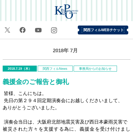
関西フィルWEBチケット
2018年
7月
2018.7.19（木）
関西フィルNews
事務局からのお知らせ
義援金のご報告と御礼
皆様、こんにちは。
先日の
第２９４回
定期演奏会にお越しくださいまして、
ありがとうございました。
演奏会当日は、
大阪府北部地震災害
及び
西日本豪雨災害
で
被災された方々を支援する為に、
義援金
を受け付
けまし