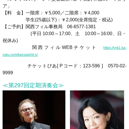
ア」
【料 金】一階席：￥
5,000
／二階席：￥
4,000
学生
(25
歳以下
)
：￥
2,000(
全席指定・税込
)
【ご予約】関西フィル事務局
06-6577-1381
(平日 10:00～17:00、土 10:00～16:00、日・
祝休み)
関西フィル
WEB
チケット
https://yyk1.ka-
ruku.com/kansaiphil-s/
チケットぴあ
[ P
コード：123-596
]
0570-02-
9999
≪第297回定期演奏会≫