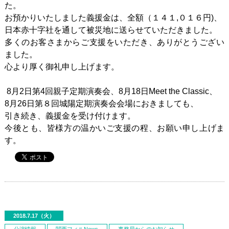
た。
お預かりいたしました義援金は、全額（１４１,０１６円)、
日本赤十字社を通して被災地に送らせていただきました。
多くのお客さまからご
支援
をいただき、ありがとうござい
ました。
心より厚く御礼申し上げます。
8月2日第4回親子定期演奏会、8月18日Meet the Classic、
8月26日第８回城陽定期演奏会
会場におきましても、
引き続き、
義援金を受け付けます。
今後
と
も、
皆様方の温かいご
支援
の
程
、お願い申し上げま
す。
2018.7.17（火）
公演情報
関西フィルNews
事務局からのお知らせ