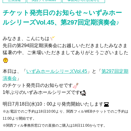
チケット発売日のお知らせ～いずみホー
ルシリーズVol.45、第297回定期演奏会♪
みなさま、こんにちは
先日の第294回定期演奏会にお越しいただきましたみなさま
猛暑の中、ご来場いただきましてありがとうございました
本日は、「
いずみホールシリーズVol.45
」と「
第297回定期
演奏会
」
のチケット発売日のお知らせです
1年ぶりのいずみホールシリーズです
明日
7
月
18
日
(
水
)10
：
00
より発売開始いたします
※お電話でのご予約は18日10:00より、関西フィルWEBチケットでのご予約は
11:00より開始です。
※関西フィル事務所窓口での直接のご購入は18日11:00からです。