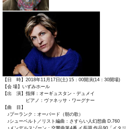
【日 時】
2018
年
1
1
月
17
日
(土
) 15
：
00
開演
(14
：
30
開場
)
【会 場】いずみホール
【出 演】指揮：オーギュスタン・デュメイ
ピアノ：ヴァネッサ・ワーグナー
【曲 目】
♪プーランク：オーバード（朝の歌）
♪シューベルト／リスト編曲：さすらい人幻想曲 D.760
♪メンデルスゾーン：交響曲第4番 イ長調 作品90「イタリ