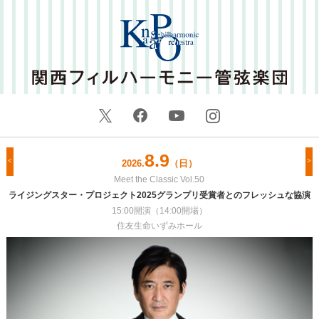
8.9
2026.
（日）
Meet the Classic Vol.50
Previous
Ne
ライジングスター・プロジェクト2025グランプリ受賞者とのフレッシュな協演
15:00開演（14:00開場）
住友生命いずみホール