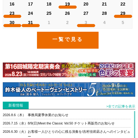
16
17
18
19
20
21
22
23
24
25
26
27
28
29
30
31
1
2
3
4
5
一覧で見る
新着情報
>全ての記事を表示
2026.8.6（木）
事務局夏季休業のお知らせ
2026.7.15（水）
8/9(日)Meet the Classic Vol.50 チケット再販売のお知らせ
2026.6.30（火）
お客様一人ひとりの心に残る演奏を/吉村佳莉凪さんへのインタビュ
ー