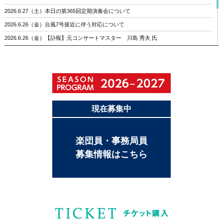
2026.6.27（土）
本日の第365回定期演奏会について
2026.6.26（金）
台風7号接近に伴う対応について
2026.6.26（金）
【訃報】元コンサートマスター 川島 秀夫 氏
2026.6.22（月）
「第12回親子定期演奏会」開催中止のお知らせ
2026.5.14（木）
KADOMADO＝図書館+物づくり+地域活性化+∞
2026.5.1（金）
オーギュスタン・デュメイに師事した新星・吉本梨乃さんと協演
2026.5.1（金）
関西フィル事務局休業日のお知らせ
現在募集中
楽団員・事務局員
募集情報はこちら