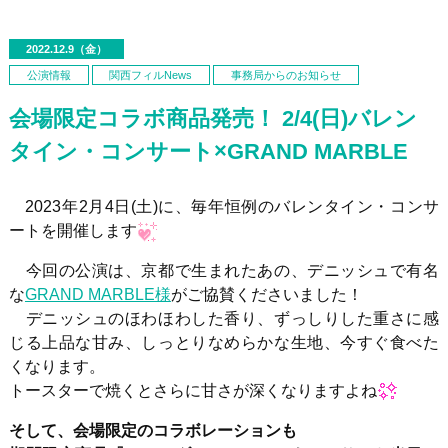
2022.12.9（金）
公演情報
関西フィルNews
事務局からのお知らせ
会場限定コラボ商品発売！ 2/4(日)バレン
タイン・コンサート×GRAND MARBLE
2023年
2
月
4
日
(
土
)に
、毎年恒例のバレンタイン・コンサ
ートを開催します
今回の公演は、京都で生まれたあの、デニッシュで有名
な
GRAND MARBLE様
がご協賛くださいました！
デニッシュのほわほわした香り、ずっしりした重さに感
じる上品な甘み、しっとりなめらかな生地、今すぐ食べた
くなります。
トースターで焼くとさらに甘さが深くなりますよね
そして、会場限定のコラボレーションも