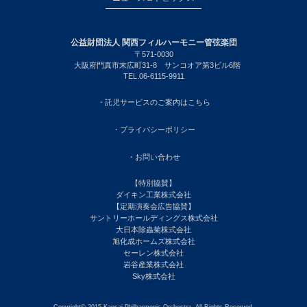
公益財団法人 関西フィルハーモニー管弦楽団
〒571-0030
大阪府門真市末広町31-8 サンコオア第3ビル6階
TEL.06-6115-9911
・託児サービスのご案内はこちら
・プライバシーポリシー
・お問い合わせ
【特別協賛】
ダイキン工業株式会社
【定期演奏会広告協賛】
サントリーホールディングス株式会社
大日本除蟲菊株式会社
旭化成ホームズ株式会社
セーレン株式会社
岩谷産業株式会社
Sky株式会社