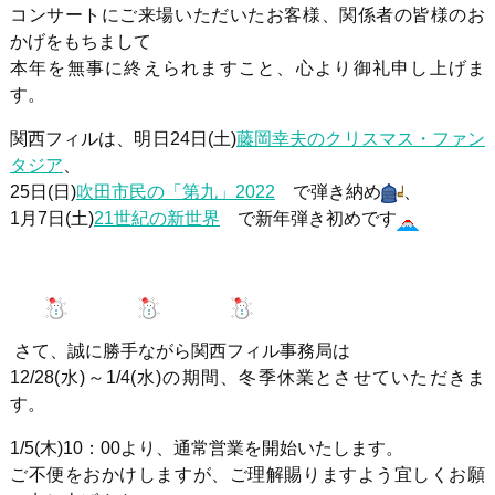
コンサートにご来場いただいたお客様、関係者の皆様のお
かげをもちまして
本年を無事に終えられますこと、心より御礼申し上げま
す。
関西フィルは、明日24日(土)
藤岡幸夫のクリスマス・ファン
タジア
、
25日(日)
吹田市民の「第九」2022
で弾き納め
、
1月7日(土)
21世紀の新世界
で新年弾き初めです
さて、誠に勝手ながら関西フィル事務局は
12/28(水)～1/4(水)の期間、冬季休業とさせていただきま
す。
1/5(木)10：00より、通常営業を開始いたします。
ご不便をおかけしますが、ご理解賜りますよう宜しくお願