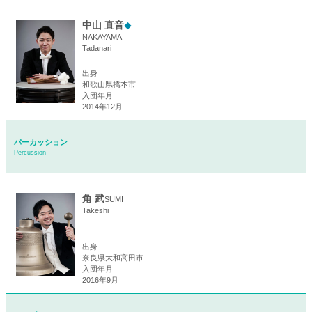
中山 直音
◆
NAKAYAMA
Tadanari
出身
和歌山県橋本市
入団年月
2014年12月
パーカッション
Percussion
角 武
SUMI
Takeshi
出身
奈良県大和高田市
入団年月
2016年9月