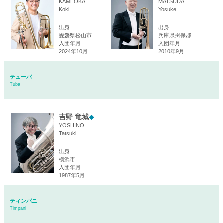
KAMEOKA
MATSUDA
Koki
Yosuke
出身
出身
愛媛県松山市
兵庫県揖保郡
入団年月
入団年月
2024年10月
2010年9月
テューバ
Tuba
吉野 竜城
◆
YOSHINO
Tatsuki
出身
横浜市
入団年月
1987年5月
ティンパニ
Timpani