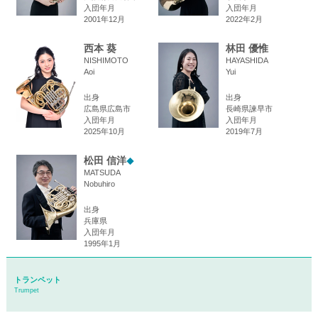
入団年月
入団年月
2001年12月
2022年2月
西本 葵
林田 優惟
NISHIMOTO
HAYASHIDA
Aoi
Yui
出身
出身
広島県広島市
長崎県諫早市
入団年月
入団年月
2025年10月
2019年7月
松田 信洋
◆
MATSUDA
Nobuhiro
出身
兵庫県
入団年月
1995年1月
トランペット
Trumpet