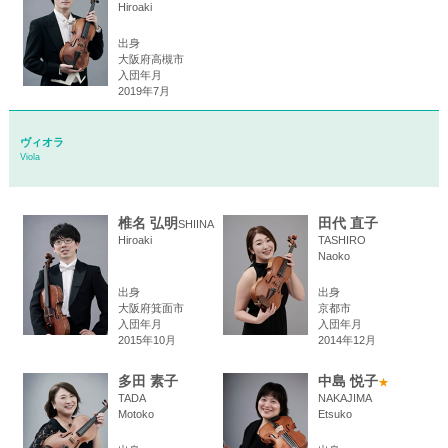
Hiroaki
出身
大阪府高槻市
入団年月
2019年7月
ヴィオラ
Viola
椎名 弘明
田代 直子
SHIINA
Hiroaki
TASHIRO
Naoko
出身
出身
大阪府箕面市
京都市
入団年月
入団年月
2015年10月
2014年12月
多田 素子
中島 悦子
★
TADA
NAKAJIMA
Motoko
Etsuko