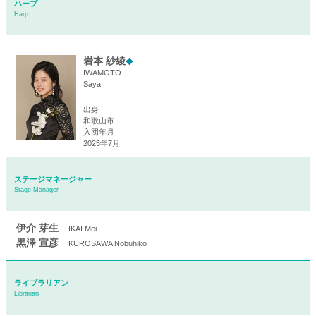
ハープ
Harp
岩本 紗綾
◆
IWAMOTO
Saya
出身
和歌山市
入団年月
2025年7月
ステージマネージャー
Stage Manager
伊介 芽生
IKAI Mei
黒澤 宣彦
KUROSAWA Nobuhiko
ライブラリアン
Librarian