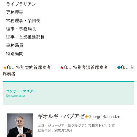
ライブラリアン
専務理事
常務理事・楽団長
理事・事務局長
理事・営業推進部長
事務局員
特別顧問
★
印…特別契約首席奏者
★
印…特別客演首席奏者
◆
印…首
席奏者
コンサートマスター
Concertmaster
ギオルギ・バブアゼ
★
George Babuadze
出身：ジョージア（旧グルジア）共和国トビリシ市
就任年月：2001年10月