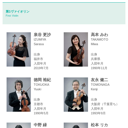
第1ヴァイオリン
First Violin
泉谷 更沙
高本 みわ
IZUMIYA
TAKAMOTO
Sarasa
Miwa
出身
出身
福井市
兵庫県
入団年月
入団年月
2019年7月
1990年11月
徳岡 裕紀
友永 健二
TOKUOKA
TOMONAGA
Yuuki
Kenji
出身
出身
京都市
大阪府（千葉育ち）
入団年月
入団年月
1990年5月
1993年9月
中野 緑
松本 リカ