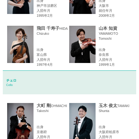
出身
出身
神戸市須磨区
大阪市
入団年月
就任年月
1995年2月
2008年2月
飛田 千寿子
山本 知資
HIDA
Chizuko
YAMAMOTO
Tomoshi
出身
出身
富山県
奈良県
入団年月
入団年月
1997年4月
1999年1月
チェロ
Cello
大町 剛
玉木 俊太
OHMACHI
TAMAKI
Takeshi
Shunta
出身
出身
京都府
大阪府柏原市
入団年月
入団年月