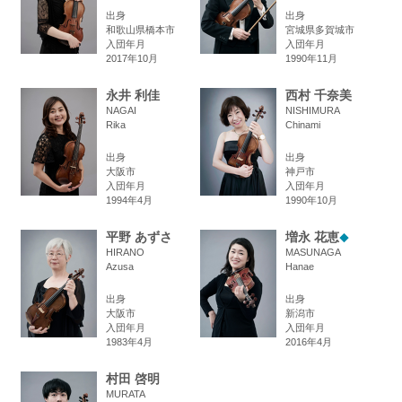
出身
出身
和歌山県橋本市
宮城県多賀城市
入団年月
入団年月
2017年10月
1990年11月
永井 利佳
西村 千奈美
NAGAI
NISHIMURA
Rika
Chinami
出身
出身
大阪市
神戸市
入団年月
入団年月
1994年4月
1990年10月
平野 あずさ
増永 花恵
◆
HIRANO
MASUNAGA
Azusa
Hanae
出身
出身
大阪市
新潟市
入団年月
入団年月
1983年4月
2016年4月
村田 啓明
MURATA