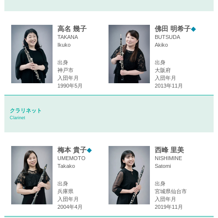
高名 幾子
佛田 明希子
◆
TAKANA
BUTSUDA
Ikuko
Akiko
出身
出身
神戸市
大阪府
入団年月
入団年月
1990年5月
2013年11月
クラリネット
Clarinet
梅本 貴子
西峰 里美
◆
UMEMOTO
NISHIMINE
Takako
Satomi
出身
出身
兵庫県
宮城県仙台市
入団年月
入団年月
2004年4月
2019年11月