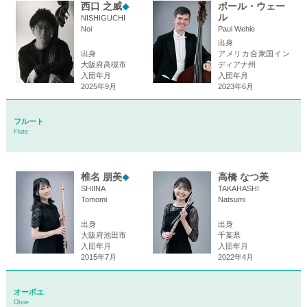
西口 之威
ポール・ウェー
◆
ル
NISHIGUCHI
Noi
Paul Wehle
出身
出身
アメリカ合衆国イン
大阪府高槻市
ディアナ州
入団年月
入団年月
2025年9月
2023年6月
フルート
Flute
椎名 朋美
高橋 なつ美
◆
SHIINA
TAKAHASHI
Tomomi
Natsumi
出身
出身
大阪府池田市
千葉県
入団年月
入団年月
2015年7月
2022年4月
オーボエ
Oboe