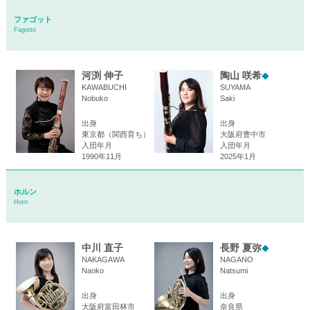
ファゴット
Fagotto
河渕 伸子
陶山 咲希
◆
KAWABUCHI
SUYAMA
Nobuko
Saki
出身
出身
東京都（関西育ち）
大阪府豊中市
入団年月
入団年月
1990年11月
2025年1月
ホルン
Horn
中川 直子
長野 夏弥
◆
NAKAGAWA
NAGANO
Naoko
Natsumi
出身
出身
大阪府富田林市
奈良県