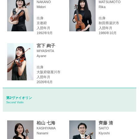
NAKANO
MATSUMOTO
Midori
Rika
出身
出身
京都府
秋田県湯沢市
入団年月
入団年月
1992年9月
1986年10月
宮下 絢子
MIYASHITA
Ayane
出身
大阪府寝屋川市
入団年月
2026年6月
第2ヴァイオリン
Second Violin
柏山 七海
齊藤 清
KASHIYAMA
SAITO
Nanami
Kiyoshi