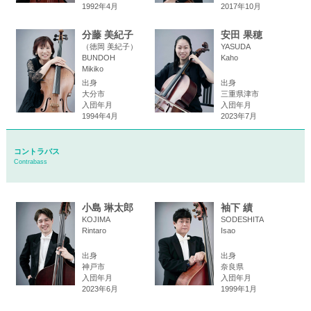
1992年4月
2017年10月
分藤 美紀子
安田 果穂
（徳岡 美紀子）
YASUDA
BUNDOH
Kaho
Mikiko
出身
出身
大分市
三重県津市
入団年月
入団年月
1994年4月
2023年7月
コントラバス
Contrabass
小島 琳太郎
袖下 績
KOJIMA
SODESHITA
Rintaro
Isao
出身
出身
神戸市
奈良県
入団年月
入団年月
2023年6月
1999年1月