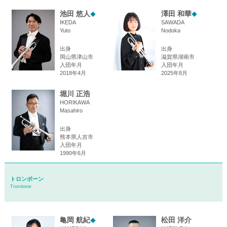
池田 悠人
澤田 和華
◆
◆
IKEDA
SAWADA
Yuto
Nodoka
出身
出身
岡山県津山市
滋賀県湖南市
入団年月
入団年月
2018年4月
2025年8月
堀川 正浩
HORIKAWA
Masahiro
出身
熊本県人吉市
入団年月
1990年6月
トロンボーン
Trombone
亀岡 航紀
松田 洋介
◆