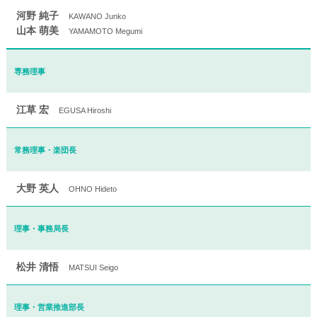
河野 純子
KAWANO Junko
山本 萌美
YAMAMOTO Megumi
専務理事
江草 宏
EGUSA Hiroshi
常務理事・楽団長
大野 英人
OHNO Hideto
理事・事務局長
松井 清悟
MATSUI Seigo
理事・営業推進部長