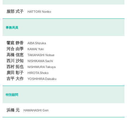
服部 式子
HATTORI Noriko
事務局員
饗庭 静香
AIBA Shizuka
河合 由季
KAWAI Yuki
高橋 信恵
TAKAHASHI Nobue
西川 沙知
NISHIKAWA Sachi
西村 拓也
NISHIMURA Takuya
廣田 彰子
HIROTA Shoko
吉平 大作
YOSHIHIRA Daisaku
特別顧問
浜橋 元
HAMAHASHI Gen