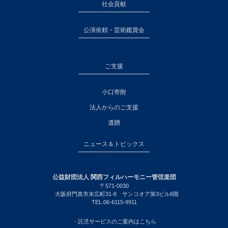
社会貢献
公演依頼・芸術鑑賞会
ご支援
小口寄附
法人からのご支援
遺贈
ニュース＆トピックス
公益財団法人 関西フィルハーモニー管弦楽団
〒571-0030
大阪府門真市末広町31-8 サンコオア第3ビル6階
TEL.06-6115-9911
・託児サービスのご案内はこちら