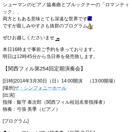
シューマンのピアノ協奏曲とブルックナーの「ロマンティ
ック」、
両方ともある意味とても深遠な世界です
ですが親しみやすさも抜群のプログラム
ぜひお越しくださいませ
本日16時まで事前ご予約を承っております。
明日は12時45分から当日券を発売致します。
【関西フィル第254回定期演奏会】
[日時]2014年3月30日（日）14:00開演 （13:00開場）
[場所]
ザ・シンフォニーホール
[出演]
指揮：飯守 泰次郎（関西フィル桂冠名誉指揮者）
独奏：弓張 美季（ピアノ）
[プログラム]