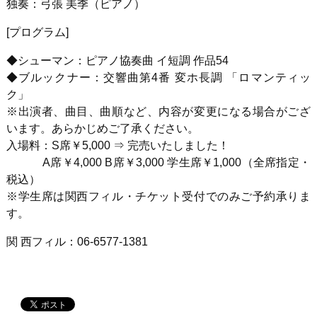
独奏：弓張 美季（ピアノ）
[プログラム]
◆シューマン：ピアノ協奏曲 イ短調 作品54
◆ブルックナー：交響曲第4番 変ホ長調 「ロマンティッ
ク」
※出演者、曲目、曲順など、内容が変更になる場合がござ
います。あらかじめご了承ください。
入場料：S席￥5,000 ⇒ 完売いたしました！
A席￥4,000 B席￥3,000 学生席￥1,000（全席指定・
税込）
※学生席は関西フィル・チケット受付でのみご予約承りま
す。
関 西フィル：06-6577-1381