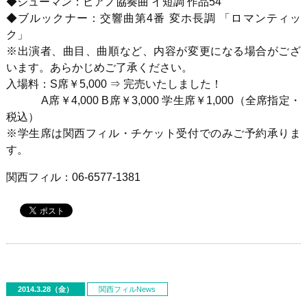
◆シューマン：ピアノ協奏曲 イ短調 作品54
◆ブルックナー：交響曲第4番 変ホ長調 「ロマンティッ
ク」
※出演者、曲目、曲順など、内容が変更になる場合がござ
います。あらかじめご了承ください。
入場料：S席￥5,000 ⇒ 完売いたしました！
A席￥4,000 B席￥3,000 学生席￥1,000（全席指定・
税込）
※学生席は関西フィル・チケット受付でのみご予約承りま
す。
関西フィル：06-6577-1381
2014.3.28（金）
関西フィルNews