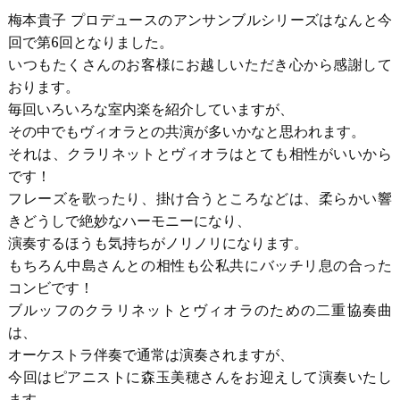
梅本貴子 プロデュースのアンサンブルシリーズはなんと今
回で第
6
回となりました。
いつもたくさんのお客様にお越しいただき心から感謝して
おります。
毎回いろいろな室内楽を紹介していますが、
その中でもヴィオラとの共演が多いかなと思われます。
それは、クラリネットとヴィオラはとても相性がいいから
です！
フレーズを歌ったり、掛け合うところなどは、柔らかい響
きどうしで絶妙なハーモニーになり、
演奏するほうも気持ちがノリノリになります。
もちろん中島さんとの相性も公私共にバッチリ息の合った
コンビです！
ブルッフのクラリネットとヴィオラのための二重協奏曲
は、
オーケストラ伴奏で通常は演奏されますが、
今回はピアニストに森玉美穂さんをお迎えして演奏いたし
ます。