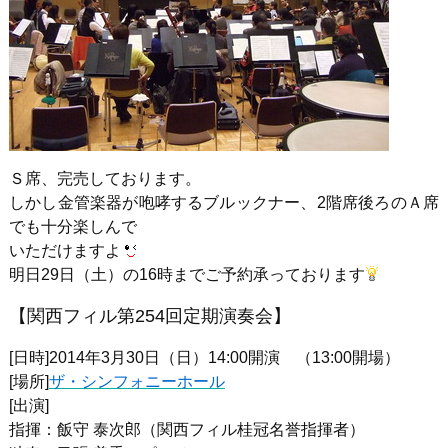
Ｓ席、完売しております。
しかし金管楽器が咆哮するブルックナー、2階席後ろのＡ席
でも十分楽しんで
いただけますよ
明日29日（土）の16時までご予約承っております
【関西フィル第254回定期演奏会】
[日時]2014年3月30日（日）14:00開演 （13:00開場）
[場所]
ザ・シンフォニーホール
[出演]
指揮：飯守 泰次郎（関西フィル桂冠名誉指揮者）