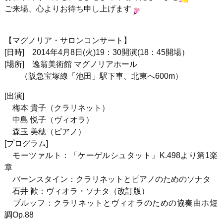
ご来場、心よりお待ち申し上げます
【マグノリア・サロンコンサート】
[日時] 2014年4月8日(火)19：30開演(18：45開場）
[場所] 逸翁美術館 マグノリアホール
（阪急宝塚線「池田」駅下車、北東へ600m）
[出演]
梅本 貴子（クラリネット）
中島 悦子（ヴィオラ）
森玉 美穂（ピアノ）
[プログラム]
モーツァルト：「ケーゲルシュタット」K.498より第1楽
章
バーンスタイン：クラリネットとピアノのためのソナタ
石井 歓：ヴィオラ・ソナタ（改訂版）
ブルッフ：クラリネットとヴィオラのための協奏曲ホ短
調Op.88