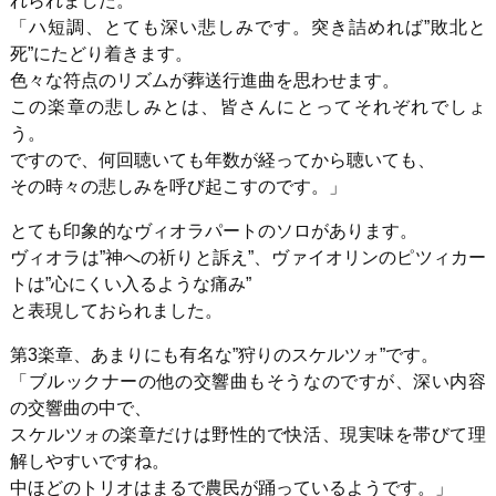
れられました。
「ハ短調、とても深い悲しみです。突き詰めれば”敗北と
死”にたどり着きます。
色々な符点のリズムが葬送行進曲を思わせます。
この楽章の悲しみとは、皆さんにとってそれぞれでしょ
う。
ですので、何回聴いても年数が経ってから聴いても、
その時々の悲しみを呼び起こすのです。」
とても印象的なヴィオラパートのソロがあります。
ヴィオラは”神への祈りと訴え”、ヴァイオリンのピツィカー
トは”心にくい入るような痛み”
と表現しておられました。
第3楽章、あまりにも有名な”狩りのスケルツォ”です。
「ブルックナーの他の交響曲もそうなのですが、深い内容
の交響曲の中で、
スケルツォの楽章だけは野性的で快活、現実味を帯びて理
解しやすいですね。
中ほどのトリオはまるで農民が踊っているようです。」