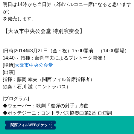
明日は14時から当日券（2階バルコニー席になると思います
が）
を発売します。
【大阪市中央公会堂 特別演奏会】
[日時]2014年3月21日（金・祝）15:00開演 （14:00開場）
14:40～ 指揮：藤岡幸夫によるプレトーク開催！
[場所]
大阪市中央公会堂
[出演]
指揮：藤岡 幸夫（関西フィル首席指揮者）
独奏：石川 滋（コントラバス）
[プログラム]
◆ウェーバー：歌劇「魔弾の射手」序曲
◆ボッテジーニ：コントラバス協奏曲第2番 ロ短調
◆メンデルスゾーン：交響曲第3番 イ短調 作品56 「スコッ
関西フィルWEBチケット
トランド」