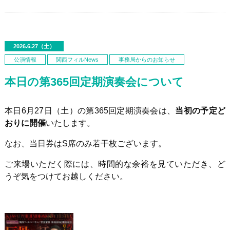
2026.6.27（土）
公演情報
関西フィルNews
事務局からのお知らせ
本日の第365回定期演奏会について
本日
6
月
27
日（土）の第
365
回定期演奏会は、
当初の予定ど
おりに開催
いたします。
なお、当日券はS席のみ若干枚ございます。
ご来場いただく際には、時間的な余裕を見ていただき、ど
うぞ気をつけてお越しください。