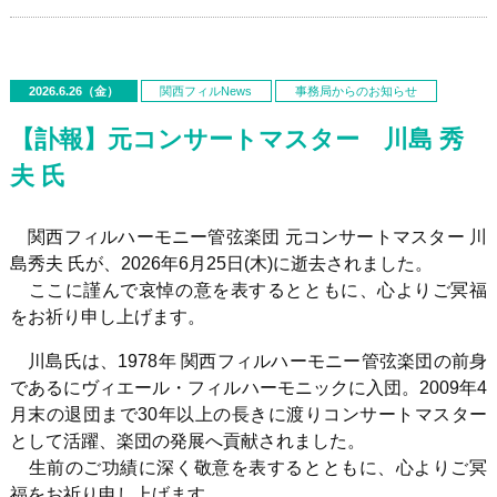
2026.6.26（金）
関西フィルNews
事務局からのお知らせ
【訃報】元コンサートマスター 川島 秀
夫 氏
関西フィルハーモニー管弦楽団 元コンサートマスター 川
島秀夫 氏が、2026年
6
月
25
日(木)に逝去されました。
ここに謹んで哀悼の意を表するとともに、心よりご冥福
をお祈り申し上げます。
川島氏は、
1978
年 関西フィルハーモニー管弦楽団の前身
であるにヴィエール・フィルハーモニックに入団。2009年4
月末の退団まで30年以上の長きに渡りコンサートマスター
として活躍、楽団の発展へ貢献されました。
生前のご功績に深く敬意を表するとともに、心よりご冥
福をお祈り申し上げます。