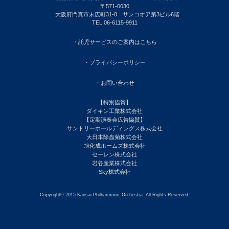
〒571-0030
大阪府門真市末広町31-8 サンコオア第3ビル6階
TEL.06-6115-9911
・託児サービスのご案内はこちら
・プライバシーポリシー
・お問い合わせ
【特別協賛】
ダイキン工業株式会社
【定期演奏会広告協賛】
サントリーホールディングス株式会社
大日本除蟲菊株式会社
旭化成ホームズ株式会社
セーレン株式会社
岩谷産業株式会社
Sky株式会社
Copyright© 2015 Kansai Philharmonic Orchestra. All Rights Reserved.