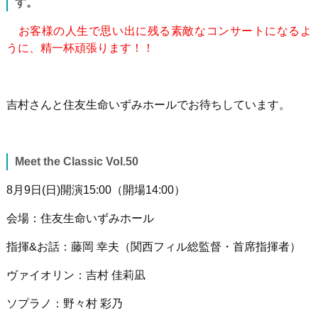
す。
お客様の人生で思い出に残る素敵なコンサートになるよ
うに、精一杯頑張ります！！
吉村さんと住友生命いずみホールでお待ちしています。
Meet the Classic Vol.50
8月
9
日
(
日
)
開演
15:00
（開場
14:00
）
会場：住友生命いずみホール
指揮
&
お話：藤岡 幸夫（関西フィル総監督・首席指揮者）
ヴァイオリン：吉村 佳莉凪
ソプラノ：野々村 彩乃