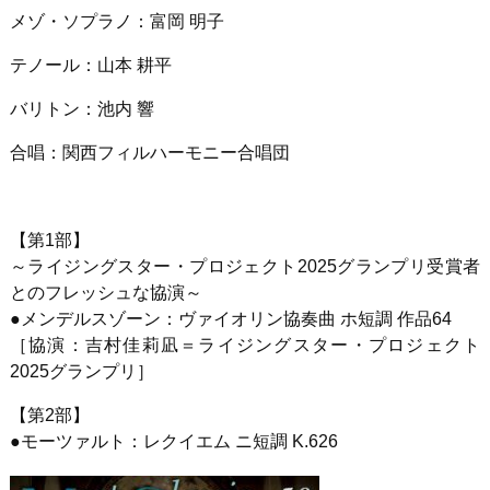
メゾ・ソプラノ：富岡 明子
テノール：山本 耕平
バリトン：池内 響
合唱：関西フィルハーモニー合唱団
【第
1
部】
～ライジングスター・プロジェクト
2025
グランプリ受賞者
とのフレッシュな協演～
●
メンデルスゾーン：ヴァイオリン協奏曲 ホ短調 作品
64
［協演：吉村佳莉凪＝ライジングスター・プロジェクト
2025
グランプリ］
【第
2
部】
●
モーツァルト：レクイエム ニ短調
K.626