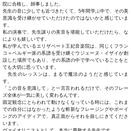
院に合格し、師事しました。
先生の音に少しでも近づきたくて、
5
年間学ぶ中で、その美
意識を受け継がせていただけたのではないかと感じていま
す。
私の演奏で、先生譲りの美音を堪能していただけたら、な
によりも嬉しいです。
私が学んでいるエリザベート王妃音楽院は、同じくフラン
コ＝ベルギー派の系譜を受け継ぐウジェーヌ・イザイが創
設した場所でもあり、その系譜の中で学べていることをと
ても大切に思っています。
先生のレッスンは、まるで魔法のようだと感じていま
す。
「この音を意識して」と一言言われるだけで、そのフレー
ズ全体が一気に美しく変わるんです。
固定観念にとらわれて動けなくなっている時には、これま
での自分にはなかったような斬新なフレージングやボーイ
ングのアイディアで、真正面からそれを崩しにきてくださ
います。
ヴァイオリニストとして、本当に尊敬する先生です。