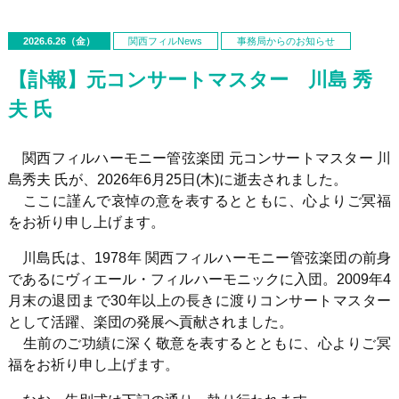
2026.6.26（金）
関西フィルNews
事務局からのお知らせ
【訃報】元コンサートマスター 川島 秀
夫 氏
関西フィルハーモニー管弦楽団 元コンサートマスター 川
島秀夫 氏が、2026年
6
月
25
日(木)に逝去されました。
ここに謹んで哀悼の意を表するとともに、心よりご冥福
をお祈り申し上げます。
川島氏は、
1978
年 関西フィルハーモニー管弦楽団の前身
であるにヴィエール・フィルハーモニックに入団。2009年4
月末の退団まで30年以上の長きに渡りコンサートマスター
として活躍、楽団の発展へ貢献されました。
生前のご功績に深く敬意を表するとともに、心よりご冥
福をお祈り申し上げます。