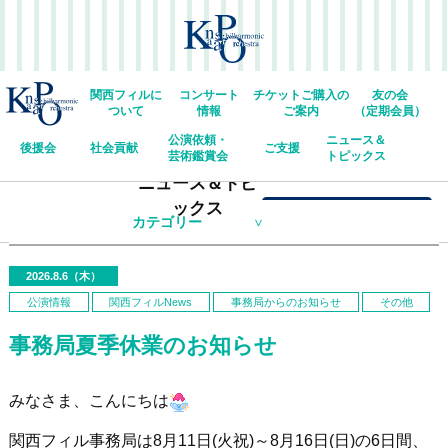
関西フィルに
コンサート
チケットご購入の
友の会
ついて
情報
ご案内
（定期会員）
公演依頼・
ニュース＆
後援会
社会貢献
ご支援
芸術鑑賞会
トピックス
ニュース＆トピ
ックス
関西フィルWEBチケット
カテゴリー
2026.8.6（木）
公演情報
関西フィルNews
事務局からのお知らせ
その他
事務局夏季休業のお知らせ
みなさま、こんにちは
関西フィル事務局は8月11日(火祝)～8月16日(日)の6日間、