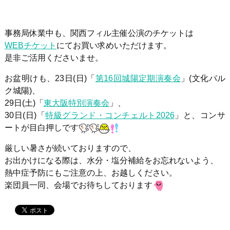
事務局休業中も、関西フィル主催公演のチケットは
WEBチケット
にてお買い求めいただけます。
是非ご活用くださいませ。
お盆明け
も、
23日(日)「
第16回城陽定期演奏会
」(文化パル
ク城陽)、
29日(土)「
東大阪特別演奏会
」、
30日(日)「
特級グランド・コンチェルト2026
」と、コンサ
ートが目白押しです
厳しい暑さが続いておりますので、
お出かけになる際は、水分・塩分補給をお忘れないよう、
熱中症予防にもご注意の上、お越しください。
楽団員一同、会場でお待ちしております