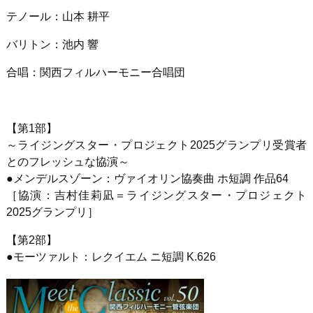
テノール：山本 耕平
バリトン：池内 響
合唱：関西フィルハーモニー合唱団
【第
1
部】
～ライジングスター・プロジェクト
2025
グランプリ受賞者
とのフレッシュな協演～
●
メンデルスゾーン：ヴァイオリン協奏曲 ホ短調 作品
64
［協演：吉村佳莉凪＝ライジングスター・プロジェクト
2025
グランプリ］
【第
2
部】
●
モーツァルト：レクイエム ニ短調
K.626