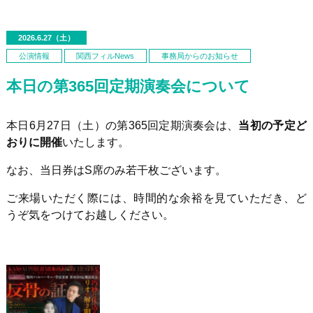
2026.6.27（土）
公演情報
関西フィルNews
事務局からのお知らせ
本日の第365回定期演奏会について
本日
6
月
27
日（土）の第
365
回定期演奏会は、
当初の予定ど
おりに開催
いたします。
なお、当日券はS席のみ若干枚ございます。
ご来場いただく際には、時間的な余裕を見ていただき、ど
うぞ気をつけてお越しください。