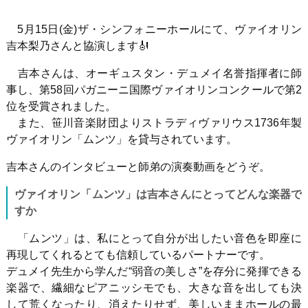
5月15日(金)ザ・シンフォニーホールにて、ヴァイオリン
吉本梨乃さんと協演します🎻
吉本さんは、オーギュスタン・デュメイ名誉指揮者に師
事し、第58回パガニーニ国際ヴァイオリンコンクールで第2
位を受賞されました。
また、笹川音楽財団よりストラディヴァリウス1736年製
ヴァイオリン「ムンツ」を貸与されています。
吉本さんのインタビューと師弟の演奏動画をどうぞ。
ヴァイオリン「ムンツ」は吉本さんにとってどんな楽器で
すか
「ムンツ」は、私にとって自分が出したい音色を即座に
再現してくれるとても信頼しているパートナーです。
デュメイ先生から学んだ“弱音の美しさ”を存分に発揮できる
楽器で、繊細なピアニッシモでも、大きな音を出しても決
して荒くなったり、消えたりせず、美しいままホールの最