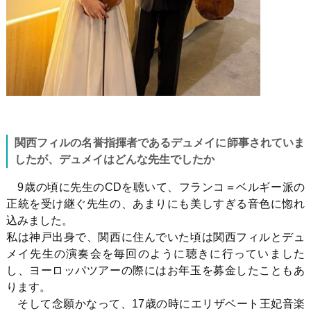
関西フィルの名誉指揮者であるデュメイに師事されていま
したが、デュメイはどんな先生でしたか
9
歳の頃に先生の
CD
を聴いて、フランコ＝ベルギー派の
正統を受け継ぐ先生の、あまりにも美しすぎる音色に惚れ
込みました。
私は神戸出身で、関西に住んでいた頃は関西フィルとデュ
メイ先生の演奏会を毎回のように聴きに行っていました
し、ヨーロッパツアーの際にはお年玉を募金したこともあ
ります。
そして念願かなって、
17
歳の時にエリザベート王妃音楽