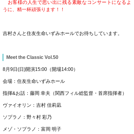
お客様の人生で思い出に残る素敵なコンサートになるよ
うに、精一杯頑張ります！！
吉村さんと住友生命いずみホールでお待ちしています。
Meet the Classic Vol.50
8月
9
日
(
日
)
開演
15:00
（開場
14:00
）
会場：住友生命いずみホール
指揮
&
お話：藤岡 幸夫（関西フィル総監督・首席指揮者）
ヴァイオリン：吉村 佳莉凪
ソプラノ：野々村 彩乃
メゾ・ソプラノ：富岡 明子