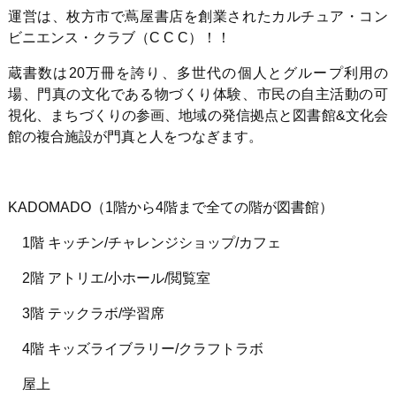
運営は、枚方市で蔦屋書店を創業されたカルチュア・コン
ビニエンス・クラブ（C C C）！！
蔵書数は20万冊を誇り、多世代の個人とグループ利用の
場、門真の文化である物づくり体験、市民の自主活動の可
視化、まちづくりの参画、地域の発信拠点と図書館&文化会
館の複合施設が門真と人をつなぎます。
KADOMADO（1階から4階まで全ての階が図書館）
1階 キッチン/チャレンジショップ/カフェ
2階 アトリエ/小ホール/閲覧室
3階 テックラボ/学習席
4階 キッズライブラリー/クラフトラボ
屋上