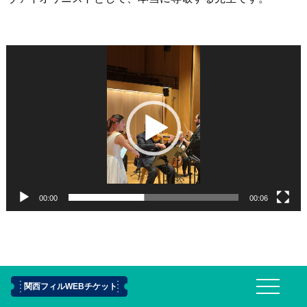
動
画
プ
レ
ー
ヤ
ー
00:00
00:06
今回演奏する曲（ブルッフ）の魅力と意気込みを教えてく
関西フィルWEBチケット
ださい