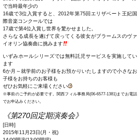
で当時最年少の
16歳で3位入賞すると、2012年第75回エリザベート王妃国
際音楽コンクールでは
17歳で第4位入賞し世界を驚かせました。
さらなる成長を遂げて戻ってくる彼女がブラームスのヴァ
イオリン協奏曲に挑みます
いずみホールシリーズでは無料託児サービスを実施してい
ます
6か月～就学前のお子様をお預かりいたしますので小さなお
子様をお持ちのお客様も
ぜひお気軽にご来場ください
※事前のご予約が必要です。関西フィル事務局(06-6577-1381)までお電話
でお申込みください。
《第270回定期演奏会》
[日時]
2015年11月23日(月・祝)
14:00開演(13:00開場)