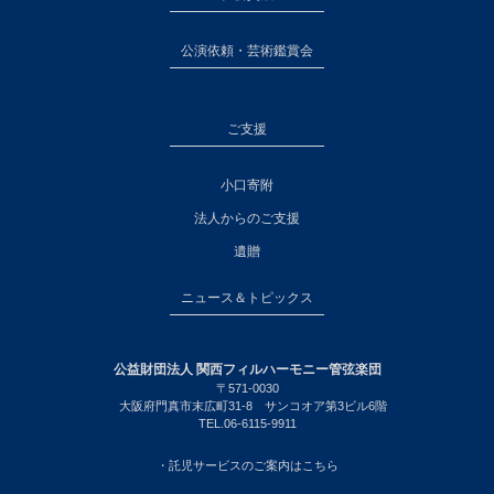
公演依頼・芸術鑑賞会
ご支援
小口寄附
法人からのご支援
遺贈
ニュース＆トピックス
公益財団法人 関西フィルハーモニー管弦楽団
〒571-0030
大阪府門真市末広町31-8 サンコオア第3ビル6階
TEL.06-6115-9911
・託児サービスのご案内はこちら