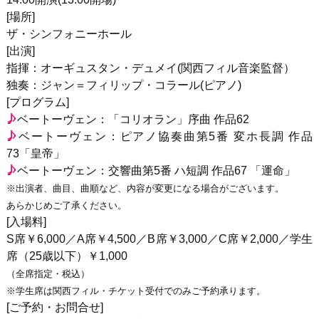
[場所]
ザ・シンフォニーホール
[出演]
指揮：オーギュスタン・デュメイ(関西フィル音楽監督）
独奏：ジャン＝フィリップ・コラール(ピアノ)
[プログラム]
ベートーヴェン：「コリオラン」序曲 作品62
ベートーヴェン：ピアノ協奏曲第5番 変ホ長調 作品
73「皇帝」
ベートーヴェン：交響曲第5番 ハ短調 作品67 「運命」
※出演者、曲目、曲順など、内容が変更になる場合がございます。
あらかじめご了承ください。
[入場料]
S席￥6,000／A席￥4,500／B席￥3,000／C席￥2,000／学生
席（25歳以下）￥1,000
（全席指定・税込）
※学生席は関西フィル・チケット受付でのみご予約承ります。
[ご予約・お問合せ]