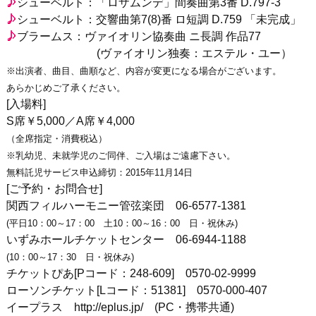
シューベルト：「ロザムンデ」間奏曲第3番 D.797-3
シューベルト：交響曲第7(8)番 ロ短調 D.759 「未完成」
ブラームス：ヴァイオリン協奏曲 ニ長調 作品77
(ヴァイオリン独奏：エステル・ユー）
※出演者、曲目、曲順など、内容が変更になる場合がございます。
あらかじめご了承ください。
[入場料]
S席￥5,000／A席￥4,000
（全席指定・消費税込）
※乳幼児、未就学児のご同伴、ご入場はご遠慮下さい。
無料託児サービス申込締切：2015年11月14日
[ご予約・お問合せ]
関西フィルハーモニー管弦楽団 06-6577-1381
(平日10：00～17：00 土10：00～16：00 日・祝休み)
いずみホールチケットセンター 06-6944-1188
(10：00～17：30 日・祝休み)
チケットぴあ[Pコード：248-609] 0570-02-9999
ローソンチケット[Lコード：51381] 0570-000-407
イープラス http://eplus.jp/ (PC・携帯共通)