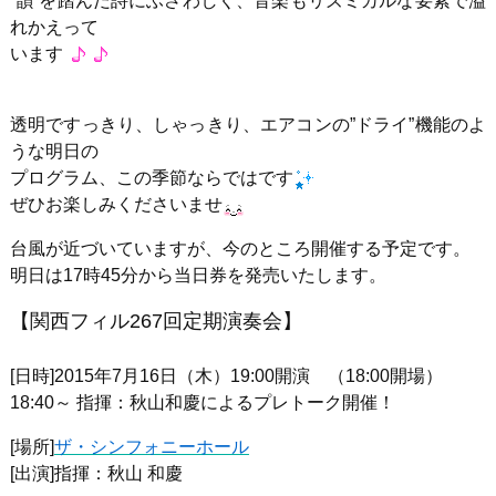
”韻”を踏んだ詩にふさわしく、音楽もリズミカルな要素で溢
れかえって
います
透明ですっきり、しゃっきり、エアコンの”ドライ”機能のよ
うな明日の
プログラム、この季節ならではです
ぜひお楽しみくださいませ
台風が近づいていますが、今のところ開催する予定です。
明日は17時45分から当日券を発売いたします。
【関西フィル267回定期演奏会】
[日時]2015年7月16日（木）19:00開演 （18:00開場）
18:40～ 指揮：秋山和慶によるプレトーク開催！
[場所]
ザ・シンフォニーホール
[出演]指揮：秋山 和慶