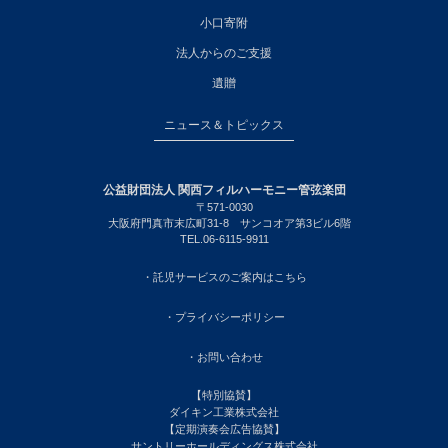
小口寄附
法人からのご支援
遺贈
ニュース＆トピックス
公益財団法人 関西フィルハーモニー管弦楽団
〒571-0030
大阪府門真市末広町31-8 サンコオア第3ビル6階
TEL.06-6115-9911
・託児サービスのご案内はこちら
・プライバシーポリシー
・お問い合わせ
【特別協賛】
ダイキン工業株式会社
【定期演奏会広告協賛】
サントリーホールディングス株式会社