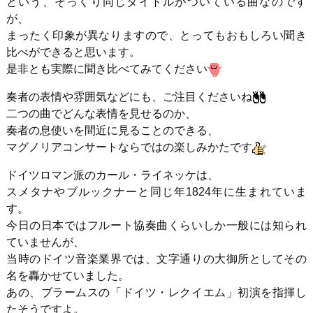
という、そっくり同じタイトルがついている曲なのです
が、
まったく印象が異なりますので、とってもおもしろい聞き
比べができると思います。
是非とも実際に聞き比べてみてください
奏者の表情や雰囲気などにも、ご注目くださいね
二つの曲でどんな表情を見せるのか、
奏者の息使いを間近に見ることのできる、
マグノリアコンサートならではの楽しみかたです
ドイツロマン派のカール・ライネッケは、
スメタナやブルックナーと同じ年1824年に生まれていま
す。
今日の日本ではフルート協奏曲くらいしか一般には知られ
ていませんが、
当時のドイツ音楽業界では、文字通りの大御所としてその
名を轟かせていました。
あの、ブラームスの「ドイツ・レクイエム」初演を指揮し
たそうですよ。