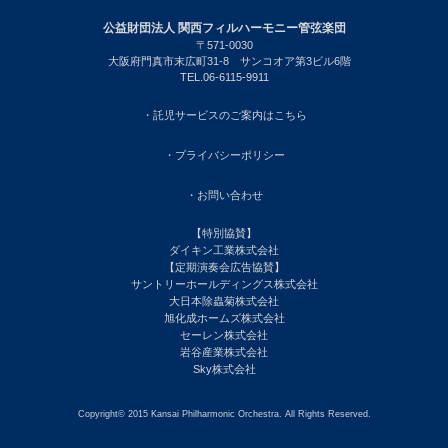
公益財団法人 関西フィルハーモニー管弦楽団
〒571-0030
大阪府門真市末広町31-8 サンコオア第3ビル6階
TEL.06-6115-9911
・託児サービスのご案内はこちら
・プライバシーポリシー
・お問い合わせ
【特別協賛】
ダイキン工業株式会社
【定期演奏会広告協賛】
サントリーホールディングス株式会社
大日本除蟲菊株式会社
旭化成ホームズ株式会社
セーレン株式会社
岩谷産業株式会社
Sky株式会社
Copyright© 2015 Kansai Philharmonic Orchestra. All Rights Reserved.