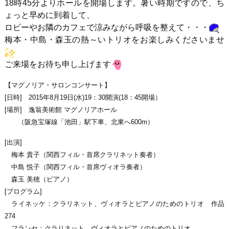
18時45分よりホールを開場します。暑い時期ですので、ち
ょっと早めに到着して、
ロビーやお隣のカフェで涼みながら呼吸を整えて・・・
梅本・中島・森玉の熱～いトリオをお楽しみくださいませ
ご来場をお待ち申し上げます
【マグノリア・サロンコンサート】
[日時] 2015年8月19日(水)19：30開演(18：45開場）
[場所] 逸翁美術館 マグノリアホール
（阪急宝塚線「池田」駅下車、北東へ600m）
[出演]
梅本 貴子（関西フィル・首席クラリネット奏者）
中島 悦子（関西フィル・首席ヴィオラ奏者）
森玉 美穂（ピアノ）
[プログラム]
ライネッケ：クラリネット、ヴィオラとピアノのためのトリオ 作品
274
フランセ：クラリネット、ヴィオラとピアノのためのトリオ