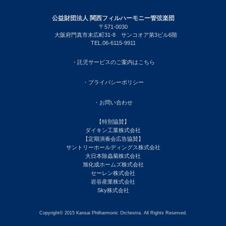
公益財団法人 関西フィルハーモニー管弦楽団
〒571-0030
大阪府門真市末広町31-8 サンコオア第3ビル6階
TEL.06-6115-9911
・託児サービスのご案内はこちら
・プライバシーポリシー
・お問い合わせ
【特別協賛】
ダイキン工業株式会社
【定期演奏会広告協賛】
サントリーホールディングス株式会社
大日本除蟲菊株式会社
旭化成ホームズ株式会社
セーレン株式会社
岩谷産業株式会社
Sky株式会社
Copyright© 2015 Kansai Philharmonic Orchestra. All Rights Reserved.