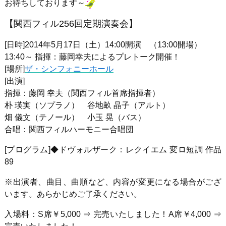
お待ちしております～
【関西フィル256回定期演奏会】
[日時]2014年5月17日（土）14:00開演 （13:00開場）
13:40～ 指揮：藤岡幸夫によるプレトーク開催！
[場所]
ザ・シンフォニーホール
[出演]
指揮：藤岡 幸夫（関西フィル首席指揮者）
朴 瑛実（ソプラノ） 谷地畝 晶子（アルト）
畑 儀文（テノール） 小玉 晃（バス）
合唱：関西フィルハーモニー合唱団
[プログラム]◆ドヴォルザーク：レクイエム 変ロ短調 作品
89
※出演者、曲目、曲順など、内容が変更になる場合がござ
います。あらかじめご了承ください。
入場料：S席￥5,000 ⇒ 完売いたしました！A席￥4,000 ⇒