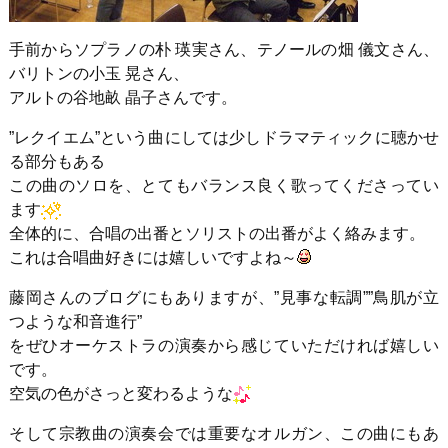
手前からソプラノの朴 瑛実さん、テノールの畑 儀文さん、
バリトンの小玉 晃さん、
アルトの谷地畝 晶子さんです。
”レクイエム”という曲にしては少しドラマティックに聴かせ
る部分もある
この曲のソロを、とてもバランス良く歌ってくださってい
ます
全体的に、合唱の出番とソリストの出番がよく絡みます。
これは合唱曲好きには嬉しいですよね～
藤岡さんのブログにもありますが、”見事な転調””鳥肌が立
つような和音進行”
をぜひオーケストラの演奏から感じていただければ嬉しい
です。
空気の色がさっと変わるような
そして宗教曲の演奏会では重要なオルガン、この曲にもあ