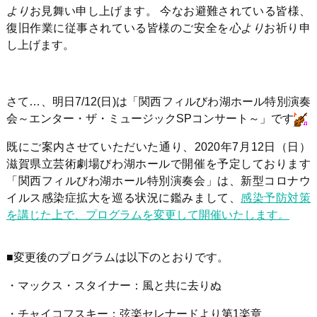
より
お見舞い申し上げます。 今なお避難されている皆様、
復旧作業に従事されている皆様のご安全を
心より
お祈り申
し上げます。
さて…、明日7/12(日)は「関西フィルびわ湖ホール特別演奏
会～エンター・ザ・ミュージックSPコンサート～」です
既にご案内させていただいた通り、2020年7月12日（日）
滋賀県立芸術劇場びわ湖ホールで開催を予定しております
「関西フィルびわ湖ホール特別演奏会」は、新型コロナウ
イルス感染症拡大を巡る状況に鑑みまして、
感染予防対策
を講じた上で、プログラムを変更して開催いたします。
■変更後のプログラムは以下のとおりです。
・マックス・スタイナー：風と共に去りぬ
・チャイコフスキー：弦楽セレナードより第1楽章