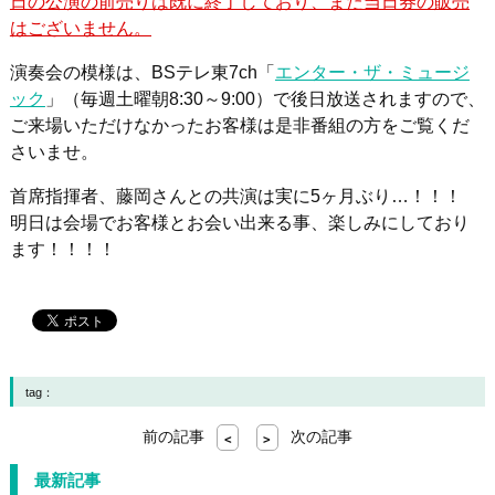
日の公演の前売りは既に終了しており、また当日券の販売
はございません。
演奏会の模様は、BSテレ東7ch「
エンター・ザ・ミュージ
ック
」（毎週土曜朝8:30～9:00）で後日放送されますので、
ご来場いただけなかったお客様は是非番組の方をご覧くだ
さいませ。
首席指揮者、藤岡さんとの共演は実に5ヶ月ぶり…！！！
明日は会場でお客様とお会い出来る事、楽しみにしており
ます！！！！
tag：
前の記事
次の記事
<
>
最新記事