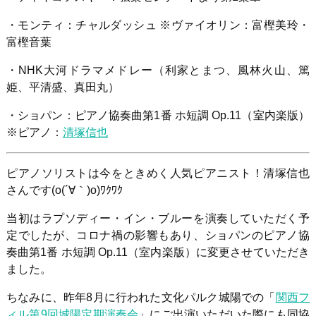
・モンティ：チャルダッシュ ※ヴァイオリン：富樫美玲・
富樫音葉
・NHK大河ドラマメドレー（利家とまつ、風林火山、篤
姫、平清盛、真田丸）
・ショパン：ピアノ協奏曲第1番 ホ短調 Op.11（室内楽版）
※ピアノ：
清塚信也
ピアノソリストは今をときめく人気ピアニスト！清塚信也
さんです(o(´∀｀)o)ﾜｸﾜｸ
当初はラプソディー・イン・ブルーを演奏していただく予
定でしたが、コロナ禍の影響もあり、ショパンの
ピアノ協
奏曲第1番 ホ短調 Op.11（室内楽版）に変更させていただき
ました。
ちなみに、昨年8月に行われた文化パルク城陽での「
関西フ
ィル第9回城陽定期演奏会
」にご出演いただいた際にも同協