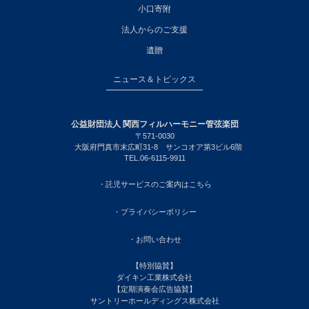
小口寄附
法人からのご支援
遺贈
ニュース＆トピックス
公益財団法人 関西フィルハーモニー管弦楽団
〒571-0030
大阪府門真市末広町31-8 サンコオア第3ビル6階
TEL.06-6115-9911
・託児サービスのご案内はこちら
・プライバシーポリシー
・お問い合わせ
【特別協賛】
ダイキン工業株式会社
【定期演奏会広告協賛】
サントリーホールディングス株式会社