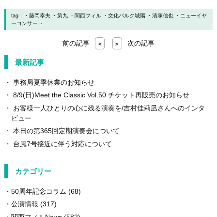
tag：
藤岡幸夫
第九
関西フィル
文化パルク城陽
清塚信也
ニューイヤ
ーコンサート
前の記事
次の記事
<
>
最新記事
事務局夏季休業のお知らせ
8/9(日)Meet the Classic Vol.50 チケット再販売のお知らせ
お客様一人ひとりの心に残る演奏を/吉村佳莉凪さんへのインタ
ビュー
本日の第365回定期演奏会について
台風7号接近に伴う対応について
カテゴリー
50周年記念コラム
(68)
公演情報
(317)
関西フィルNews
(582)