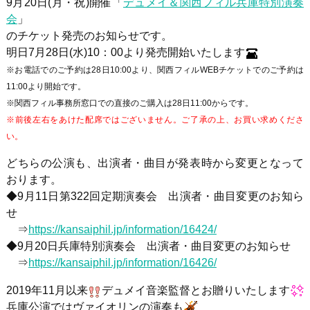
9月20日(月・祝)開催「
デュメイ＆関西フィル兵庫特別演奏
会
」
のチケット発売のお知らせです。
明日7月28日(水)10：00より発売開始いたします
※お電話でのご予約は28日10:00より、関西フィルWEBチケットでのご予約は
11:00より開始です。
※関西フィル事務所窓口での直接のご購入は28日11:00からです。
※前後左右をあけた配席ではございません。ご了承の上、お買い求めくださ
い。
どちらの公演も、出演者・曲目が発表時から変更となって
おります。
◆9月11日第322回定期演奏会 出演者・曲目変更のお知ら
せ
⇒
https://kansaiphil.jp/information/16424/
◆9月20日兵庫特別演奏会 出演者・曲目変更のお知らせ
⇒
https://kansaiphil.jp/information/16426/
2019年11月以来
デュメイ音楽監督とお贈りいたします
兵庫公演ではヴァイオリンの演奏も