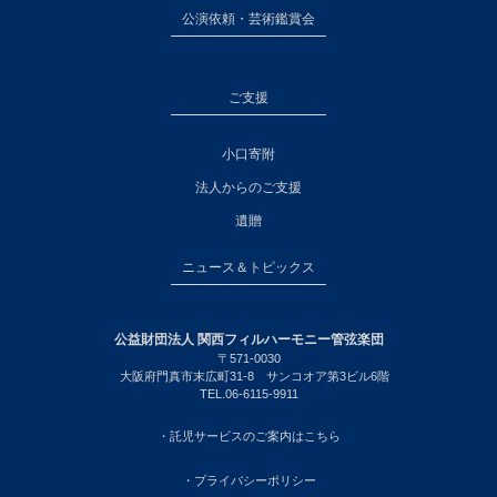
公演依頼・芸術鑑賞会
ご支援
小口寄附
法人からのご支援
遺贈
ニュース＆トピックス
公益財団法人 関西フィルハーモニー管弦楽団
〒571-0030
大阪府門真市末広町31-8 サンコオア第3ビル6階
TEL.06-6115-9911
・託児サービスのご案内はこちら
・プライバシーポリシー