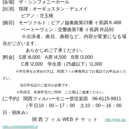
[会場] ザ・シンフォニーホール
[出演] 指揮：オーギュスタン・デュメイ
ピアノ：児玉桃
[曲目]
モーツァルト：ピアノ協奏曲第23番 イ長調 K.488
ベートーヴェン
：交響曲第7番 イ長調 作品92
※出演者、曲目、曲順など、内容が変更になる場
合がございます。
あらかじめご了承ください。
[料金] S席 \6,000 A席 \4,500 B席 \3,000
C席 \2,000 学生席（25歳以下）\1,000
※学生券をお求めの方は、関西フィル事務局までお電話でお申込みくだ
さい。
当日学生証のご提示が必要です。
※乳幼児、未就学児のご同伴、ご入場はご遠慮ください。
[ご予約] 関西フィルハーモニー管弦楽団 06-6115-9911
（平日10：00～17：00 土10：00～16：00
日・祝休み）
関西フィルWEBチケット
http://yyk1.ka-
ruku.com/kansaiphil-s/