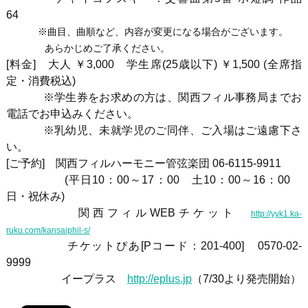
64
※曲目、曲順など、内容が変更になる場合がございます。
あらかじめご了承ください。
[料金] 大人 ￥3,000 学生席(25歳以下) ￥1,500 (全席指
定・消費税込)
※学生券をお求めの方は、関西フィル事務局までお
電話でお申込みください。
※乳幼児、未就学児のご同伴、ご入場はご遠慮下さ
い。
[ご予約] 関西フィルハーモニー管弦楽団 06-6115-9911
(平日10：00～17：00 土10：00～16：00
日・祝休み)
関西フィルWEBチケット
http://yyk1.ka-
ruku.com/kansaiphil-s/
チケットぴあ[Pコード：201-400
] 0570-02-
9999
イープラス
http://eplus.jp
（7/30より発売開始）