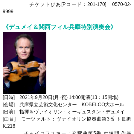
チケットぴあ[Pコード：201-170
] 0570-02-
9999
《デュメイ＆関西フィル兵庫特別演奏会》
[日時] 2021年9月20日(月･祝) 14:00開演(13：15開場)
[会場] 兵庫県立芸術文化センター KOBELCO大ホール
[出演] 指揮＆ヴァイオリン：オーギュスタン・デュメイ
[曲目] モーツァルト：ヴァイオリン協奏曲第3番 ト長調
K.216
チャイコフスキー：交響曲第5番 ホ短調 作品