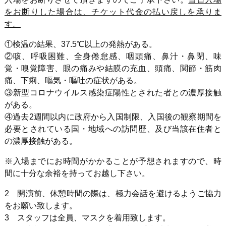
をお断りした場合は、チケット代金の払い戻しを承りま
す。
①検温の結果、37.5℃以上の発熱がある。
②咳、呼吸困難、全身倦怠感、咽頭痛、鼻汁・鼻閉、味
覚・嗅覚障害、眼の痛みや結膜の充血、頭痛、関節・筋肉
痛、下痢、嘔気・嘔吐の症状がある。
③新型コロナウイルス感染症陽性とされた者との濃厚接触
がある。
④過去2週間以内に政府から入国制限、入国後の観察期間を
必要とされている国・地域への訪問歴、及び当該在住者と
の濃厚接触がある。
※入場までにお時間がかかることが予想されますので、時
間に十分な余裕を持ってお越し下さい。
2 開演前、休憩時間の際は、極力会話を避けるようご協力
をお願い致します。
3 スタッフは全員、マスクを着用致します。