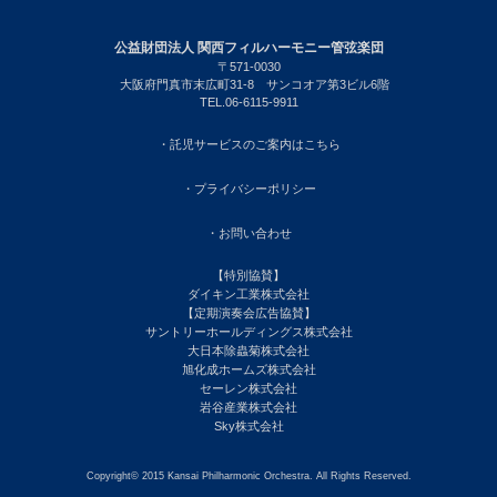
公益財団法人 関西フィルハーモニー管弦楽団
〒571-0030
大阪府門真市末広町31-8 サンコオア第3ビル6階
TEL.06-6115-9911
・託児サービスのご案内はこちら
・プライバシーポリシー
・お問い合わせ
【特別協賛】
ダイキン工業株式会社
【定期演奏会広告協賛】
サントリーホールディングス株式会社
大日本除蟲菊株式会社
旭化成ホームズ株式会社
セーレン株式会社
岩谷産業株式会社
Sky株式会社
Copyright© 2015 Kansai Philharmonic Orchestra. All Rights Reserved.