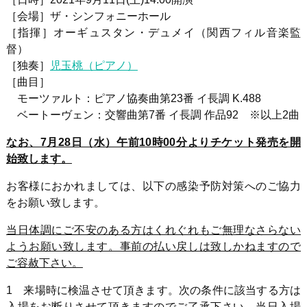
［会場］ザ・シンフォニーホール
［指揮］オーギュスタン・デュメイ（関西フィル音楽監
督）
［独奏］
児玉桃（ピアノ）
［曲目］
モーツァルト：ピアノ協奏曲第23番 イ長調 K.488
ベートーヴェン
：交響曲第7番 イ長調 作品92 ※以上2曲
なお、7月28日（水）午前10時00分よりチケット発売を開
始致します。
お客様におかれましては、以下の感染予防対策へのご協力
をお願い致します。
当日体調にご不安のある方はくれぐれもご無理なさらない
ようお願い致します。事前の払い戻しは致しかねますので
ご容赦下さい。
1 来場時に検温させて頂きます。次の条件に該当する方は
入場をお断りさせて頂きますのでご了承下さい。
当日入場