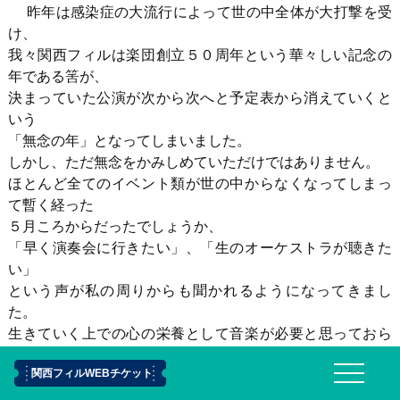
昨年は感染症の大流行によって世の中全体が大打撃を受
け、
我々関西フィルは楽団創立５０周年という華々しい記念の
年である筈が、
決まっていた公演が次から次へと予定表から消えていくと
いう
「無念の年」となってしまいました。
しかし、ただ無念をかみしめていただけではありません。
ほとんど全てのイベント類が世の中からなくなってしまっ
て暫く経った
５月ころからだったでしょうか、
「早く演奏会に行きたい」、「生のオーケストラが聴きた
い」
という声が私の周りからも聞かれるようになってきまし
た。
生きていく上での心の栄養として音楽が必要と思っておら
れる方、
関西フィルWEBチケット
また、音楽を演奏する我々を必要としてくださる方が少な
からず