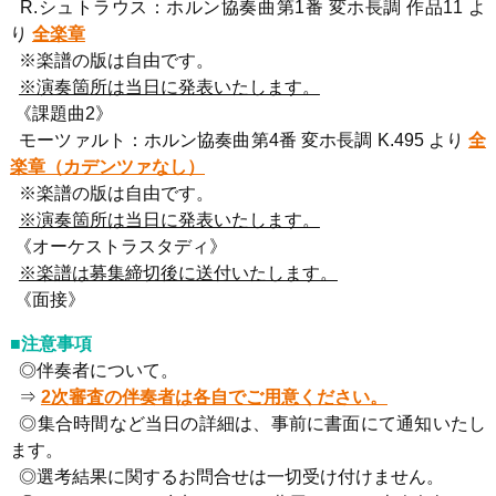
R.シュトラウス：ホルン協奏曲第1番 変ホ長調 作品11 よ
り
全楽章
※楽譜の版は自由です。
※演奏箇所は当日に発表いたします。
《課題曲2》
モーツァルト：ホルン協奏曲第4番 変ホ長調 K.495 より
全
楽章（カデンツァなし）
※楽譜の版は自由です。
※演奏箇所は当日に発表いたします。
《オーケストラスタディ》
※楽譜は募集締切後に送付いたします。
《面接》
■注意事項
◎伴奏者について。
⇒
2次審査の伴奏者は各自でご用意ください。
◎集合時間など当日の詳細は、事前に書面にて通知いたし
ます。
◎選考結果に関するお問合せは一切受け付けません。