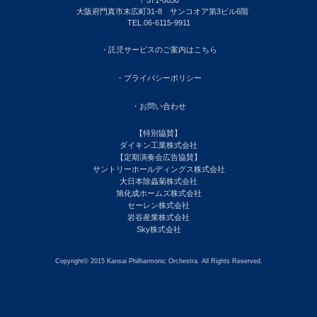
〒571-0030
大阪府門真市末広町31-8 サンコオア第3ビル6階
TEL.06-6115-9911
・託児サービスのご案内はこちら
・プライバシーポリシー
・お問い合わせ
【特別協賛】
ダイキン工業株式会社
【定期演奏会広告協賛】
サントリーホールディングス株式会社
大日本除蟲菊株式会社
旭化成ホームズ株式会社
セーレン株式会社
岩谷産業株式会社
Sky株式会社
Copyright© 2015 Kansai Philharmonic Orchestra. All Rights Reserved.