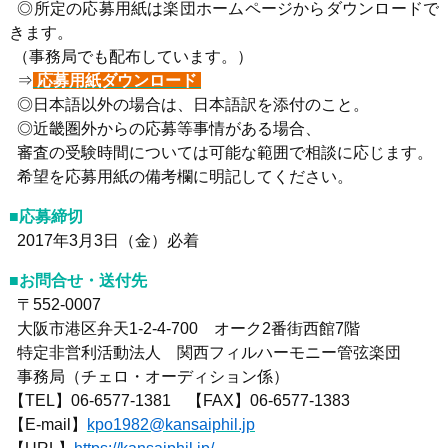
◎所定の応募用紙は楽団ホームページからダウンロードで
きます。
（事務局でも配布しています。）
⇒
応募用紙ダウンロード
◎日本語以外の場合は、日本語訳を添付のこと。
◎近畿圏外からの応募等事情がある場合、
審査の受験時間については可能な範囲で相談に応じます。
希望を応募用紙の備考欄に明記してください。
■応募締切
2017年3月3日（金）必着
■お問合せ・送付先
〒552-0007
大阪市港区弁天1-2-4-700 オーク2番街西館7階
特定非営利活動法人 関西フィルハーモニー管弦楽団
事務局（チェロ・オーディション係）
【TEL】06-6577-1381 【FAX】06-6577-1383
【E-mail】
kpo1982@kansaiphil.jp