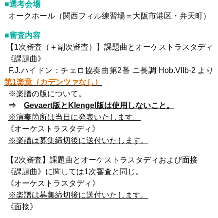
■選考会場
オークホール（関西フィル練習場＝大阪市港区・弁天町）
■審査内容
【1次審査（＋副次審査）】課題曲とオーケストラスタディ
《課題曲》
F.J.ハイドン：チェロ協奏曲第2番 ニ長調 Hob.VIIb-2 より
第1楽章（カデンツァなし）
※楽譜の版について。
⇒
Gevaert版とKlengel版は使用しないこと。
※演奏箇所は当日に発表いたします。
《オーケストラスタディ》
※楽譜は募集締切後に送付いたします。
【2次審査】課題曲とオーケストラスタディおよび面接
《課題曲》に関しては1次審査と同じ。
《オーケストラスタディ》
※
楽譜は募集締切後に送付いたします。
《面接》