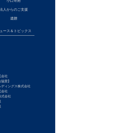
小口寄附
法人からのご支援
遺贈
ュース＆トピックス
式会社
告協賛】
ルディングス株式会社
式会社
株式会社
社
社