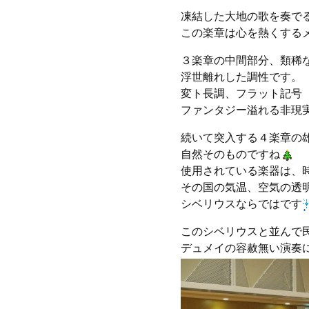
凍結した大地の歌を奏で
この楽章は心を熱くする
３楽章の中間部分、類稀
浮世離れした調性です。
変ト長調、フラット記号
ファンタジー溢れる非現
続いて突入する４楽章の
自然そのものですね
使用されている楽器は、
その国の気温、空気の透
シベリウスならではです
このシベリウスと並んで
デュメイの容赦無い演奏