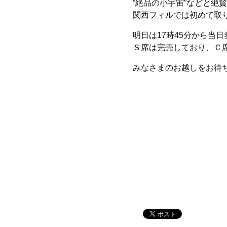
”絶品の小宇宙”などと絶
関西フィルでは初めて取
明日は17時45分から当
Ｓ席は完売しており、Ｃ
みなさまのお越しをお待