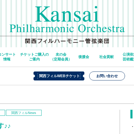
コンサート
チケットご購入の
友の会
公演依
後援会
社会貢献
情報
ご案内
（定期会員）
芸術鑑
関西フィルWEBチケット
お問い合わせ
関西フィルNews
♪♪