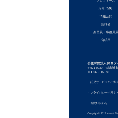
プロフィール
沿革 / 50th
情報公開
指揮者
楽団員・事務局
合唱団
公益財団法人 関西フ
〒571-0030
大阪府門真
TEL.06-6115-9911
・託児サービスのご案
・プライバシーポリシ
・お問い合わせ
Copyright© 2015 Kansai Phi