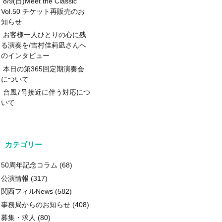
8/9(日)Meet the Classic
Vol.50 チケット再販売のお
知らせ
お客様一人ひとりの心に残
る演奏を/吉村佳莉凪さんへ
のインタビュー
本日の第365回定期演奏会
について
台風7号接近に伴う対応につ
いて
カテゴリー
50周年記念コラム
(68)
公演情報
(317)
関西フィルNews
(582)
事務局からのお知らせ
(408)
募集・求人
(80)