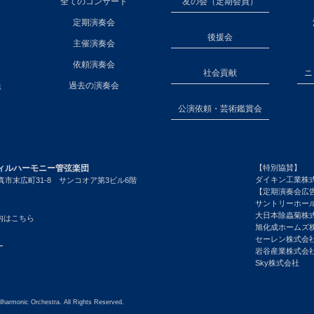
全てのコンサート
友の会（定期会員）
定期演奏会
後援会
主催演奏会
依頼演奏会
社会貢献
ニ
員
過去の演奏会
公演依頼・芸術鑑賞会
ィルハーモニー管弦楽団
【特別協賛】
ダイキン工業株
市末広町31-8 サンコオア第3ビル6階
【定期演奏会広
サントリーホー
大日本除蟲菊株
内はこちら
旭化成ホームズ
セーレン株式会
ー
岩谷産業株式会
Sky株式会社
lharmonic Orchestra. All Rights Reserved.