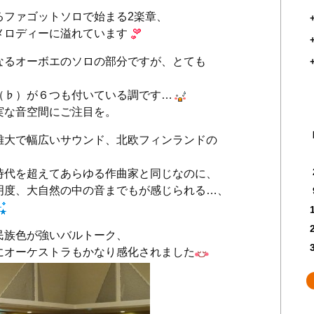
るファゴットソロで始まる2楽章、
メロディーに溢れています
なるオーボエのソロの部分ですが、とても
（♭）が６つも付いている調です…
実な音空間にご注目を。
雄大で幅広いサウンド、北欧フィンランドの
時代を超えてあらゆる作曲家と同じなのに、
明度、大自然の中の音までもが感じられる…、
民族色が強いバルトーク、
にオーケストラもかなり感化されました