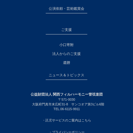
公演依頼・芸術鑑賞会
ご支援
小口寄附
法人からのご支援
遺贈
ニュース＆トピックス
公益財団法人 関西フィルハーモニー管弦楽団
〒571-0030
大阪府門真市末広町31-8 サンコオア第3ビル6階
TEL.06-6115-9911
・託児サービスのご案内はこちら
・プライバシーポリシー