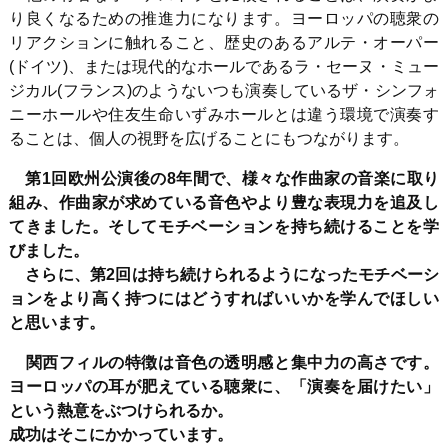
り良くなるための推進力になります。ヨーロッパの聴衆の
リアクションに触れること、歴史のあるアルテ・オーパー
(
ドイツ
)
、または現代的なホールであるラ・セーヌ・ミュー
ジカル
(
フランス
)
のようないつも演奏しているザ・シンフォ
ニーホールや住友生命いずみホールとは違う環境で演奏す
ることは、個人の視野を広げることにもつながります。
第
1
回欧州公演後の
8
年間で、様々な作曲家の音楽に取り
組み、作曲家が求めている音色やより豊な表現力を追及し
てきました。そしてモチベーションを持ち続けることを学
びました。
さらに、第2回は持ち続けられるようになったモチベーシ
ョンをより高く持つにはどうすればいいかを学んでほしい
と思います。
関西フィルの特徴は音色の透明感と集中力の高さです。
ヨーロッパの耳が肥えている聴衆に、「演奏を届けたい」
という熱意をぶつけられるか。
成功はそこにかかっています。