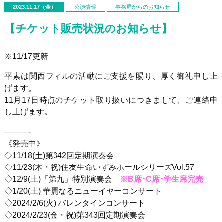
2023.11.17（金）
公演情報
事務局からのお知らせ
【チケット販売状況のお知らせ】
※11/17更新
平素は関西フィルの活動にご支援を賜り、厚く御礼申し上
げます。
11月17日時点のチケット取り扱いにつきまして、ご連絡申
し上げます。
———-
《発売中》
◇11/18(土)第342回定期演奏会
◇11/23(木・祝)住友生命いずみホールシリーズVol.57
◇12/9(土)「第九」特別演奏会
※B席･C席･学生席完売
◇1/20(土) 華麗なるニューイヤーコンサート
◇2024/2/6(火) バレンタインコンサート
◇2024/2/23(金・祝)第343回定期演奏会