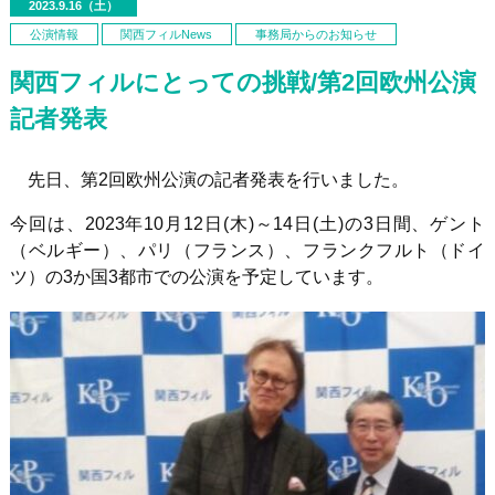
2023.9.16（土）
公演情報
関西フィルNews
事務局からのお知らせ
関西フィルにとっての挑戦/第2回欧州公演
記者発表
先日、第
2
回欧州公演の記者発表を行いました。
今回は、
2023
年
10
月
12
日
(
木
)
～
14
日
(
土
)
の
3
日間、ゲント
（ベルギー）、パリ（フランス）、フランクフルト（ドイ
ツ）の
3
か国
3
都市での公演を予定しています。