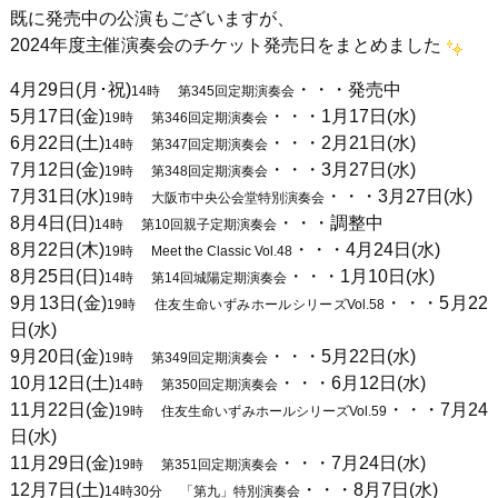
既に発売中の公演もございますが、
2024年度主催演奏会のチケット発売日をまとめました
4月29日(月･祝)
・・・発売中
14時
第345回定期演奏会
5月17日(金)
・・・1月17日(水)
19時
第346回定期演奏会
6月22日(土)
・・・2月21日(水)
14時
第347回定期演奏会
7月12日(金)
・・・3月27日(水)
19時
第348回定期演奏会
7月31日(水)
・・・3月27日(水)
19時
大阪市中央公会堂特別演奏会
8月4日(日)
・・・調整中
14時
第10回親子定期演奏会
8月22日(木)
・・・4月24日(水)
19時
Meet the Classic Vol.48
8月25日(日)
・・・1月10日(水)
14時
第14回城陽定期演奏会
9月13日(金)
・・・5月22
19時
住友生命いずみホールシリーズVol.58
日(水)
9月20日(金)
・・・5月22日(水)
19時
第349回定期演奏会
10月12日(土)
・・・6月12日(水)
14時
第350回定期演奏会
11月22日(金)
・・・7月24
19時
住友生命いずみホールシリーズVol.59
日(水)
11月29日(金)
・・・7月24日(水)
19時
第351回定期演奏会
12月7日(土)
・・・8月7日(水)
14時30分
「第九」特別演奏会