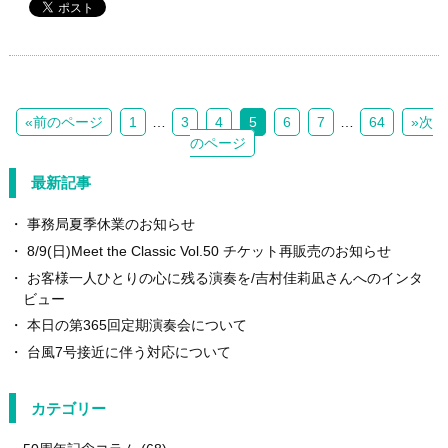
«前のページ
1
…
3
4
5
6
7
…
64
»次
のページ
最新記事
事務局夏季休業のお知らせ
8/9(日)Meet the Classic Vol.50 チケット再販売のお知らせ
お客様一人ひとりの心に残る演奏を/吉村佳莉凪さんへのインタ
ビュー
本日の第365回定期演奏会について
台風7号接近に伴う対応について
カテゴリー