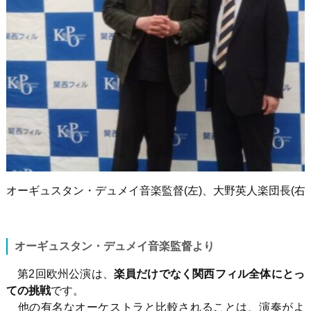
オーギュスタン・デュメイ音楽監督
(
左
)
、大野英人楽団長
(
右
)
オーギュスタン・デュメイ音楽監督より
第
2
回欧州公演は、
楽員だけでなく関西フィル全体にとっ
ての挑戦
です。
他の有名なオーケストラと比較されることは、演奏がよ