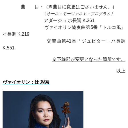
曲 目：（※曲目に変更はございません。）
〔
オール・モーツァルト・プログラム〕
アダージョ ホ長調
K.261
ヴァイオリン協奏曲第
5
番「トルコ風」
イ長調
K.219
交響曲第
41
番「ジュピター」ハ長調
K.551
※下線部が変更となった箇所です。
以上
ヴァイオリン：
辻 彩奈