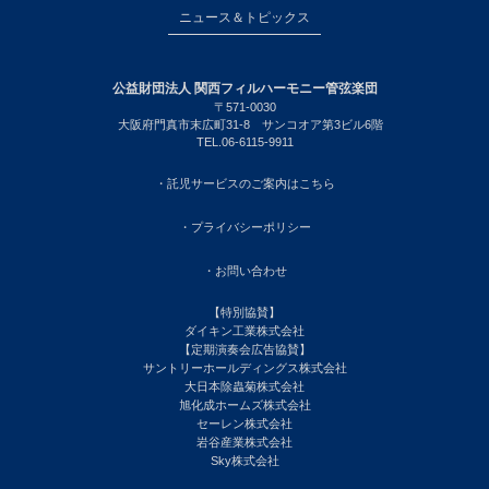
ニュース＆トピックス
公益財団法人 関西フィルハーモニー管弦楽団
〒571-0030
大阪府門真市末広町31-8 サンコオア第3ビル6階
TEL.06-6115-9911
・託児サービスのご案内はこちら
・プライバシーポリシー
・お問い合わせ
【特別協賛】
ダイキン工業株式会社
【定期演奏会広告協賛】
サントリーホールディングス株式会社
大日本除蟲菊株式会社
旭化成ホームズ株式会社
セーレン株式会社
岩谷産業株式会社
Sky株式会社