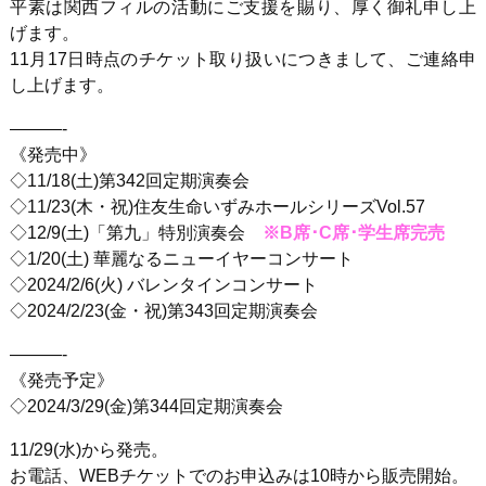
平素は関西フィルの活動にご支援を賜り、厚く御礼申し上
げます。
11月17日時点のチケット取り扱いにつきまして、ご連絡申
し上げます。
———-
《発売中》
◇11/18(土)第342回定期演奏会
◇11/23(木・祝)住友生命いずみホールシリーズVol.57
◇12/9(土)「第九」特別演奏会
※B席･C席･学生席完売
◇1/20(土) 華麗なるニューイヤーコンサート
◇2024/2/6(火) バレンタインコンサート
◇2024/2/23(金・祝)第343回定期演奏会
———-
《発売予定》
◇2024/3/29(金)第344回定期演奏会
11/29(水)から発売。
お電話、WEBチケットでのお申込みは10時から販売開始。