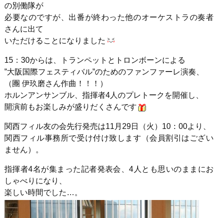
の別働隊が
必要なのですが、出番が終わった他のオーケストラの奏者
さんに出て
いただけることになりました
15：30からは、トランペットとトロンボーンによる
”大阪国際フェスティバル”のためのファンファーレ演奏、
（團 伊玖磨さん作曲！！！）
ホルンアンサンブル、指揮者4人のプレトークを開催し、
開演前もお楽しみが盛りだくさんです
関西フィル友の会先行発売は11月29日（火）10：00より、
関西フィル事務所で受け付け致します（会員割引はござい
ません）。
指揮者4名が集まった記者発表会、4人とも思いのままにお
しゃべりになり、
楽しい時間でした…。