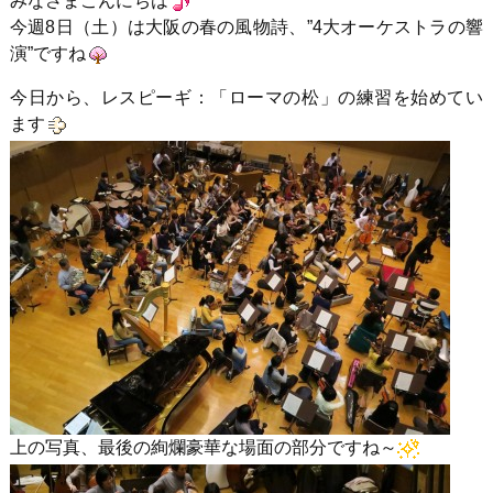
みなさまこんにちは
今週8日（土）は大阪の春の風物詩、”4大オーケストラの響
演”ですね
今日から、レスピーギ：「ローマの松」の練習を始めてい
ます
上の写真、最後の絢爛豪華な場面の部分ですね～