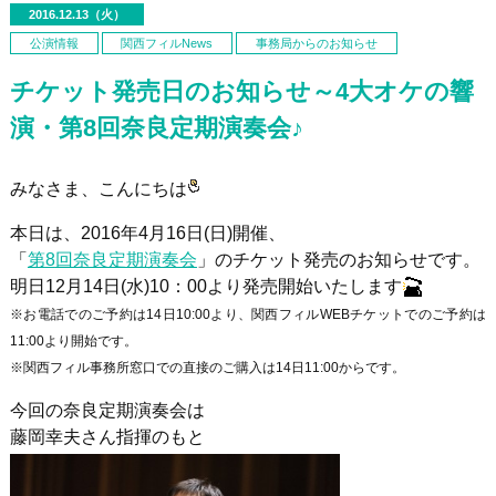
2016.12.13（火）
公演情報
関西フィルNews
事務局からのお知らせ
チケット発売日のお知らせ～4大オケの響
演・第8回奈良定期演奏会♪
みなさま、こんにちは
本日は、2016年4月16日(日)開催、
「
第
8
回奈良定期演奏会
」のチケット発売のお知らせです。
明日12
月
14
日
(
水
)10
：
00
より発売開始いたします
※お電話でのご予約は14日10:00より、関西フィルWEBチケットでのご予約は
11:00より開始です。
※関西フィル事務所窓口での直接のご購入は14日11:00からです。
今回の奈良定期演奏会は
藤岡幸夫さん指揮のもと