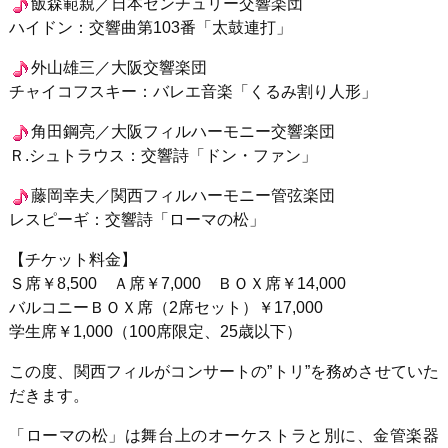
飯森範親／日本センチュリー交響楽団
ハイドン：交響曲第103番「太鼓連打」
外山雄三／大阪交響楽団
チャイコフスキー：バレエ音楽「くるみ割り人形」
角田鋼亮／大阪フィルハーモニー交響楽団
Ｒ.シュトラウス：交響詩「ドン・ファン」
藤岡幸夫／関西フィルハーモニー管弦楽団
レスピーギ：交響詩「ローマの松」
【チケット料金】
Ｓ席￥8,500 Ａ席￥7,000 ＢＯＸ席￥14,000
バルコニーＢＯＸ席（2席セット）￥17,000
学生席￥1,000（100席限定、25歳以下）
この度、関西フィルがコンサートの”トリ”を務めさせていた
だきます。
「ローマの松」は舞台上のオーケストラと別に、金管楽器