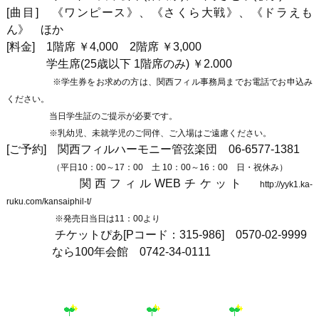
[曲目] 《ワンピース》、《さくら大戦》、《ドラえも
ん》 ほか
[料金] 1階席 ￥4,000 2階席 ￥3,000
学生席(25歳以下 1階席のみ) ￥2.000
※学生券をお求めの方は、関西フィル事務局までお電話でお申込み
ください。
当日学生証のご提示が必要です。
※乳幼児、未就学児のご同伴、ご入場はご遠慮ください。
[ご予約] 関西フィルハーモニー管弦楽団 06-6577-1381
（平日10：00～17：00 土 10：00～16：00 日・祝休み）
関西フィルWEBチケット
http://yyk1.ka-
ruku.com/kansaiphil-t/
※発売日当日は11：00より
チケットぴあ[Pコード：315-986] 0570-02-9999
なら100年会館 0742-34-0111