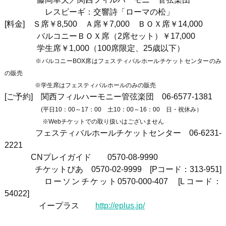
レスピーギ：交響詩「ローマの松」
[料金] Ｓ席￥8,500 Ａ席￥7,000 ＢＯＸ席￥14,000
バルコニーＢＯＸ席（2席セット）￥17,000
学生席￥1,000（100席限定、25歳以下）
※バルコニーBOX席はフェスティバルホールチケットセンターのみ
の販売
※学生席はフェスティバルホールのみの販売
[ご予約] 関西フィルハーモニー管弦楽団
06-6577-1381
(平日10：00～17：00 土10：00～16：00 日・祝休み）
※Webチケットでの取り扱いはございません
フェス
ティバルホール
チケットセンター
06-6231-
2221
CN
プレイガイド
0570-08-9990
チケットぴあ
0570-02-9999
[P
コード：
313-951]
ロ
ーソンチケット
0570-000-407
[L
コード：
54022]
イープラス
http://eplus.jp/