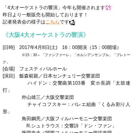
「4大オーケストラの響演」今年も開催されます
昨日より一般販売も開始しております！
記者発表会の様子は
こちら
です
《大阪4大オーケストラの響演》
[日時] 2017年4月8日(土) 16：00開演（15：00開場）
※15：30～「ファンファーレ」「ホルンアンサンブル」「プレトー
ク」
[会場] フェスティバルホール
[演目] 飯森範親／日本センチュリー交響楽団
ハイドン：交響曲第103番 変ホ長調「太鼓連
打」
外山雄三／大阪交響楽団
チャイコフスキー：バレエ組曲「くるみ割り人
形」
角田鋼亮／大阪フィルハーモニー交響楽団
R.シュトラウス：交響詩「ドン・ファン」
藤岡幸夫／関西フィルハーモニー管弦楽団