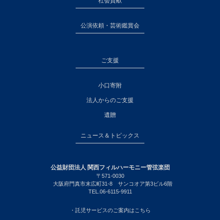
社会貢献
公演依頼・芸術鑑賞会
ご支援
小口寄附
法人からのご支援
遺贈
ニュース＆トピックス
公益財団法人 関西フィルハーモニー管弦楽団
〒571-0030
大阪府門真市末広町31-8 サンコオア第3ビル6階
TEL.06-6115-9911
・託児サービスのご案内はこちら