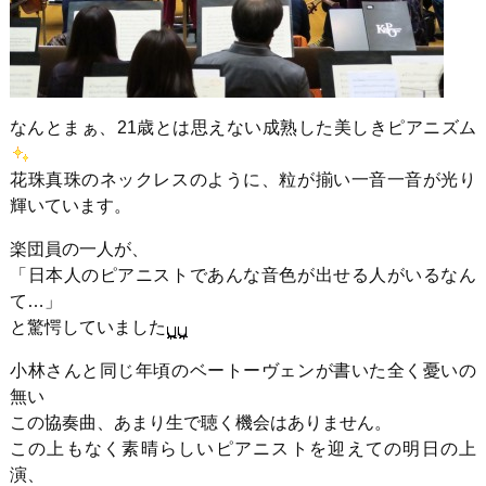
なんとまぁ、21歳とは思えない成熟した美しきピアニズム
花珠真珠のネックレスのように、粒が揃い一音一音が光り
輝いています。
楽団員の一人が、
「日本人のピアニストであんな音色が出せる人がいるなん
て…」
と驚愕していました
小林さんと同じ年頃のベートーヴェンが書いた全く憂いの
無い
この協奏曲、あまり生で聴く機会はありません。
この上もなく素晴らしいピアニストを迎えての明日の上
演、