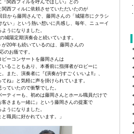
に『関西フィルを呼んでほしい』との
と関西フィルに依頼させていただいたのが
回目から藤岡さんで、藤岡さんの「城陽市にクラシ
けない」という熱い想いに共感し、毎年、ニューイ
るようになりました。
月の城陽定期演奏会と続いています。
が20年も続いているのは、藤岡さんの
対応のお蔭です。
ロビーコンサートを藤岡さんは
ていることもあり、本番前に指揮者がロビーに
。また、演奏者に『(演奏が)すごくいいよ!!』、
ってね』と気軽に声を掛けられています。
思っていたので衝撃でした。
パーティーも、初めは藤岡さんとホール職員だけで
お客さまも一緒に』という藤岡さんの提案で
るようになりました。
まと職員に好かれています。」