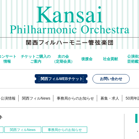
コンサート
チケットご購入の
友の会
公演依
後援会
社会貢献
情報
ご案内
（定期会員）
芸術鑑
関西フィルWEBチケット
お問い合わせ
公演情報
関西フィルNews
事務局からのお知らせ
募集・求人
50周
ト
関西フィルNews
事務局からのお知らせ