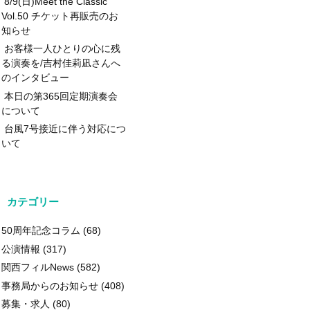
8/9(日)Meet the Classic
Vol.50 チケット再販売のお
知らせ
お客様一人ひとりの心に残
る演奏を/吉村佳莉凪さんへ
のインタビュー
本日の第365回定期演奏会
について
台風7号接近に伴う対応につ
いて
カテゴリー
50周年記念コラム
(68)
公演情報
(317)
関西フィルNews
(582)
事務局からのお知らせ
(408)
募集・求人
(80)