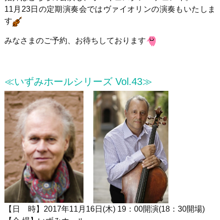
11月
23
日の定期演奏会ではヴァイオリンの演奏もいたしま
す
みなさまのご予約、お待ちしております
≪いずみホールシリーズ Vol.43≫
【日 時】
2017
年
11
月
16
日
(
木
) 19
：
00
開演
(18
：
30
開場
)