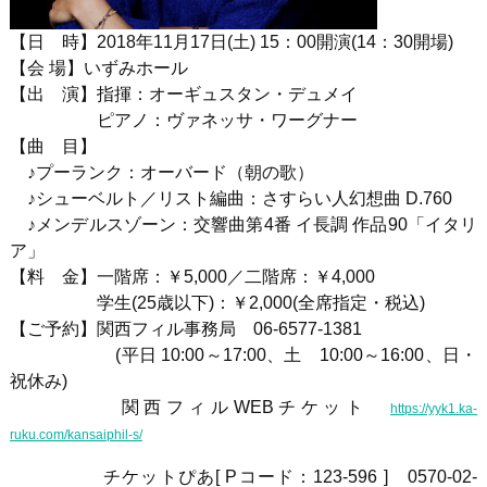
【日 時】
2018
年
1
1
月
17
日
(土
) 15
：
00
開演
(14
：
30
開場
)
【会 場】いずみホール
【出 演】指揮：オーギュスタン・デュメイ
ピアノ：ヴァネッサ・ワーグナー
【曲 目】
♪プーランク：オーバード（朝の歌）
♪シューベルト／リスト編曲：さすらい人幻想曲 D.760
♪メンデルスゾーン：交響曲第4番 イ長調 作品90「イタリ
ア」
【料 金】一階席：￥
5,000
／二階席：￥
4,000
学生
(25
歳以下
)
：￥
2,000(
全席指定・税込
)
【ご予約】関西フィル事務局
06-6577-1381
(平日 10:00～17:00、土 10:00～16:00、日・
祝休み)
関西フィル
WEB
チケット
https://yyk1.ka-
ruku.com/kansaiphil-s/
チケットぴあ
[ P
コード：123-596
]
0570-02-