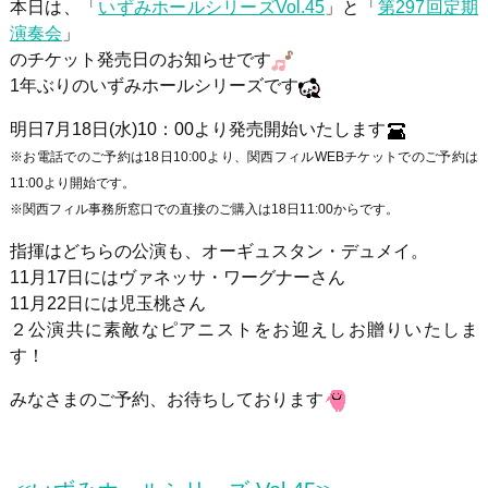
本日は、「
いずみホールシリーズVol.45
」と「
第297回定期
演奏会
」
のチケット発売日のお知らせです
1年ぶりのいずみホールシリーズです
明日
7
月
18
日
(
水
)10
：
00
より発売開始いたします
※お電話でのご予約は18日10:00より、関西フィルWEBチケットでのご予約は
11:00より開始です。
※関西フィル事務所窓口での直接のご購入は18日11:00からです。
指揮はどちらの公演も、オーギュスタン・デュメイ。
11月17日にはヴァネッサ・ワーグナーさん
11月22日には児玉桃さん
２公演共に素敵なピアニストをお迎えしお贈りいたしま
す！
みなさまのご予約、お待ちしております