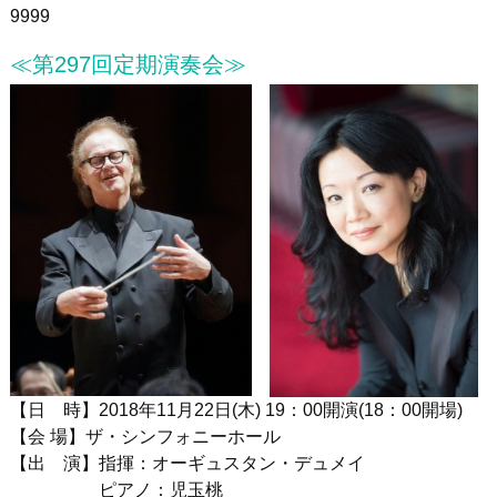
9999
≪第297回定期演奏会≫
【日 時】
2018
年
11
月
22
日
(木
) 19
：
00
開演
(18
：
00
開場)
【会 場】ザ・シンフォニーホール
【出 演】指揮：オーギュスタン・デュメイ
ピアノ：児玉桃