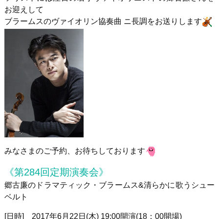
お迎えして
ブラームスのヴァイオリン協奏曲 ニ長調をお送りします
みなさまのご予約、お待ちしております
《第284回定期演奏会》
郷古廉のドラマティック・ブラームス&清らかに歌うシュー
ベルト
[日時
]
2017
年
6
月
22
日
(
木
) 19:00
開演
(18
：
00
開場
)