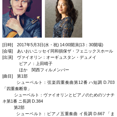
[
日時
]
2017
年
5
月
3
日
(
水・祝
) 14:00
開演
(13
：
30
開場
)
[
会場
]
あいおいニッセイ同和損保ザ・フェニックスホール
[
出演
]
ヴァイオリン：オーギュスタン・デュメイ
ピアノ：上田晴子
ほか 関西フィルメンバー
[
曲目
]
第
1
部
シューベルト：弦楽四重奏曲第
12
番 ハ短調
D.703
「四重奏断章」
シューベルト：ヴァイオリンとピアノのためのソナチ
ネ第
1
番 ニ長調
D.384
第
2
部
シューベルト：ピアノ五重奏曲 イ長調
D.667
「ま