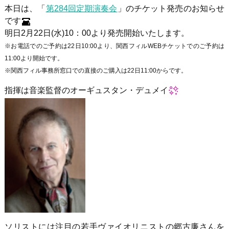
本日は、「
第
284
回定期演奏会
」のチケット発売のお知らせ
です
明日
2
月
22
日
(
水
)10
：
00
より発売開始いたします。
※お電話でのご予約は22日10:00より、関西フィルWEBチケットでのご予約は
11:00より開始です。
※関西フィル事務所窓口での直接のご購入は22日11:00からです。
指揮は音楽監督のオーギュスタン・デュメイ
ソリストには注目の若手ヴァイオリニストの郷古廉さんを