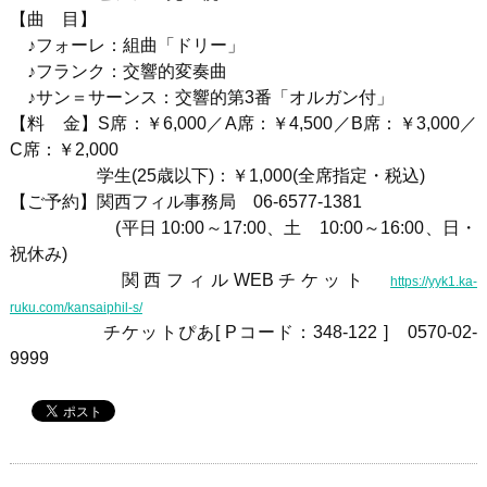
【曲 目】
♪フォーレ：組曲「ドリー」
♪フランク：交響的変奏曲
♪サン＝サーンス：交響的第3番「オルガン付」
【料 金】
S
席：￥
6,000
／
A
席：￥
4,500
／
B
席：￥
3,000
／
C
席：￥
2,000
学生
(25
歳以下
)
：￥1
,000(
全席指定・税込
)
【ご予約】関西フィル事務局
06-6577-1381
(平日 10:00～17:00、土 10:00～16:00、日・
祝休み)
関西フィル
WEB
チケット
https://yyk1.ka-
ruku.com/kansaiphil-s/
チケットぴあ[ Pコード：348-122 ] 0570-02-
9999