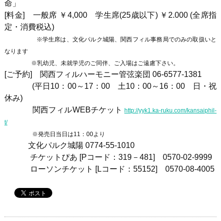
命」
[料金] 一般席 ￥4,000 学生席(25歳以下) ￥2.000 (全席指
定・消費税込)
※学生席は、文化パルク城陽、関西フィル事務局でのみの取扱いと
なります
※乳幼児、未就学児のご同伴、ご入場はご遠慮下さい。
[ご予約] 関西フィルハーモニー管弦楽団
06-6577-1381
(平日10：00～17：00 土10：00～16：00 日・祝
休み)
関西フィルWEBチケット
http://yyk1.ka-ruku.com/kansaiphil-
t/
※発売日当日は11：00より
文化パルク城陽
0774-55-1010
チケットぴあ
[P
コード：
319
－
481]
0570-02-9999
ローソンチケット
[L
コード：
55152]
0570-08-4005