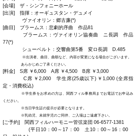
[
会場
]
ザ・シンフォニーホール
[
出演
]
指揮：オーギュスタン・デュメイ
ヴァイオリン：郷古廉(*)
[
曲目
]
ブラームス：悲劇的序曲 作品
81
ブラームス：ヴァイオリン協奏曲 ニ長調 作品
77(*)
シューベルト：交響曲第
5
番 変ロ長調
D.485
※出演者、曲目、曲順など、内容が変更になる場合がございます。
あらかじめご了承ください。
[料金] S席 ￥6,000 A席 ￥4,500 B席 ￥3,000
C席 ￥2,000 学生席(25歳以下) ￥1,000 (全席指
定・消費税込)
※学生券をお求めの方は、関西フィル事務局までお電話でお申込み
ください。
※当日学生証の提示が必要となります。
※乳幼児、未就学児のご同伴、ご入場はご遠慮下さい。
[ご予約] 関西フィルハーモニー管弦楽団
06-6577-1381
(平日10：00～17：00 土10：00～16：00