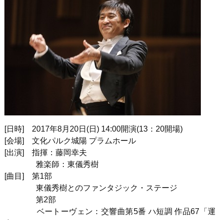
[
日時
]
2017
年
8
月
20
日
(
日
) 14:00
開演
(13
：
20
開場
)
[
会場
]
文化パルク城陽 プラムホール
[
出演
]
指揮：藤岡幸夫
雅楽師：東儀秀樹
[
曲目
]
第
1
部
東儀秀樹とのファンタジック・ステージ
第
2
部
ベートーヴェン：交響曲第
5
番 ハ短調 作品
67
「運