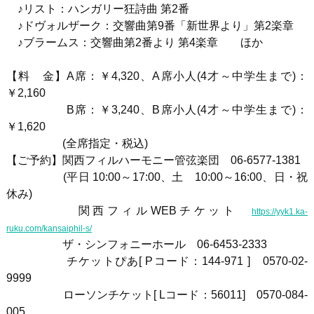
♪リスト：ハンガリー狂詩曲 第2番
♪ドヴォルザーク：交響曲第9番「新世界より」第2楽章
♪ブラームス：交響曲第2番より 第4楽章 ほか
【料 金】
A
席：￥
4,320、A席小人(4才～中学生まで)：
￥2,160
B
席：￥
3,240、B席小人(4才～中学生まで)：
￥1,620
(
全席指定・税込
)
【ご予約】関西フィルハーモニー管弦楽団
06-6577-1381
(
平日
10:00
～
17:00
、土
10:00
～
16:00
、日・祝
休み
)
関西フィル
WEB
チケット
https://yyk1.ka-
ruku.com/kansaiphil-s/
ザ・シンフォニーホール 06-6453-2333
チケットぴあ
[ P
コード：144-971
]
0570-02-
9999
ローソンチケット[ Lコード：56011] 0570-084-
005