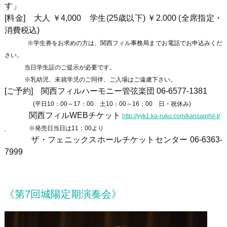
す」
[料金] 大人 ￥4,000 学生(25歳以下) ￥2.000 (全席指定・
消費税込)
※学生券をお求めの方は、関西フィル事務局までお電話でお申込みくだ
さい。
当日学生証のご提示が必要です。
※乳幼児、未就学児のご同伴、ご入場はご遠慮下さい。
[ご予約] 関西フィルハーモニー管弦楽団
06-6577-1381
(平日10：00～17：00 土10：00～16：00 日・祝休み)
関西フィルWEBチケット
http://yyk1.ka-ruku.com/kansaiphil-t/
※発売日当日は11：00より
ザ・フェニックスホールチケットセンター
06-6363-
7999
《第7回城陽定期演奏会》