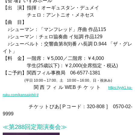
【会 場】いずみホール
【出 演】指揮：オーギュスタン・デュメイ
チェロ：アントニオ・メネセス
【曲 目】
♪シューマン：「マンフレッド」序曲 作品115
♪シューマン：チェロ協奏曲 イ短調 作品129
♪シューベルト：交響曲第8(9)番 ハ長調
D.944
「ザ・グレ
イト」
【料 金】一階席：￥
5,000
／二階席：￥
4,000
学生
(25
歳以下
)
：￥
2,000(
全席指定・税込
)
【ご予約】関西フィル事務局
06-6577-1381
(平日 10:00～17:00、土 10:00～16:00、日・祝休み)
関西フィル
WEB
チケット
https://yyk1.ka-
ruku.com/kansaiphil-t/
チケットぴあ
[ P
コード：
320-808 ]
0570-02-
9999
≪第288回定期演奏会≫