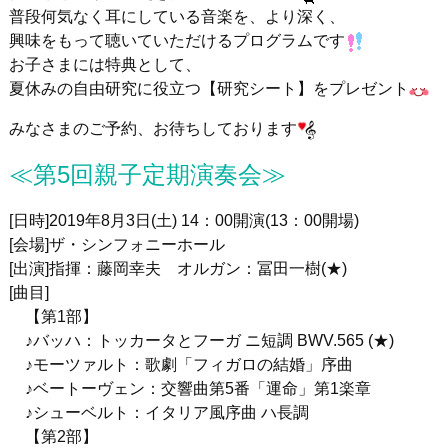
普段何気なく耳にしている音楽を、より深く、
興味をもって聴いていただけるプログラムです
お子さまには特典として、
夏休みの自由研究に役立つ【研究シート】をプレゼント
みなさまのご予約、お待ちしております
≪第5回親子定期演奏会≫
[日時
]2019
年
8
月3日
(
土
) 14
：
00
開演
(13
：
00
開場
)
[
会場
]
ザ・シンフォニーホール
[
出演
]
指揮：藤岡幸夫 オルガン：冨田一樹(★)
[
曲目
]
【第1部】
♪バッハ：トッカータとフーガ ニ短調 BWV.565 (★)
♪モーツァルト：歌劇「フィガロの結婚」序曲
♪ベートーヴェン：交響曲第5番「運命」第1楽章
♪シューベルト：イタリア風序曲 ハ長調
【第2部】