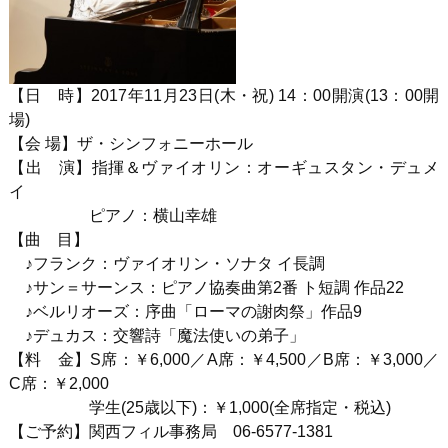
【日 時】
2017
年
11
月
23
日
(
木・祝
) 14
：
00
開演
(13
：
00
開
場)
【会 場】ザ・シンフォニーホール
【出 演】指揮＆ヴァイオリン：オーギュスタン・デュメ
イ
ピアノ：横山幸雄
【曲 目】
♪フランク：ヴァイオリン・ソナタ イ長調
♪サン＝サーンス：ピアノ協奏曲第
2
番 ト短調 作品
22
♪ベルリオーズ：序曲「ローマの謝肉祭」作品
9
♪デュカス：交響詩「魔法使いの弟子」
【料 金】
S
席：￥
6,000
／
A
席：￥
4,500
／
B
席：￥
3,000
／
C
席：￥
2,000
学生
(25
歳以下
)
：￥1
,000(
全席指定・税込
)
【ご予約】関西フィル事務局
06-6577-1381