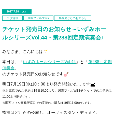
2017.7.18（火）
公演情報
関西フィルNews
事務局からのお知らせ
チケット発売日のお知らせ～いずみホー
ルシリーズVol.44・第288回定期演奏会♪
みなさま、こんにちは
本日は、「
いずみホールシリーズ
Vol.44
」と「
第
288
回定期
演奏会
」
のチケット発売日のお知らせです
明日
7
月
19
日
(
水
)10
：
00
より発売開始いたします
※お電話でのご予約は19日10:00より、関西フィルWEBチケットでのご予約は
11:00より開始です。
※関西フィル事務所窓口での直接のご購入は19日11:00からです。
指揮はどちらの公演も、オーギュスタン・デュメイ。