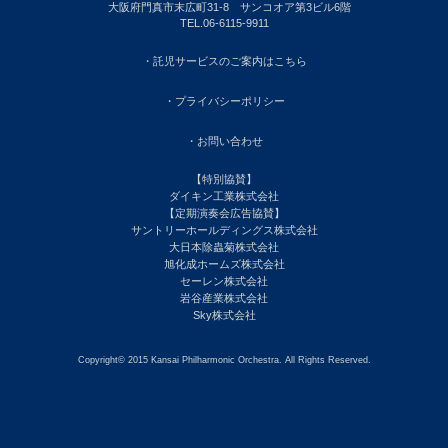
大阪府門真市末広町31-8 サンコオア第3ビル6階
TEL.06-6115-9911
・託児サービスのご案内はこちら
・プライバシーポリシー
・お問い合わせ
【特別協賛】
ダイキン工業株式会社
【定期演奏会広告協賛】
サントリーホールディングス株式会社
大日本除蟲菊株式会社
旭化成ホームズ株式会社
セーレン株式会社
岩谷産業株式会社
Sky株式会社
Copyright© 2015 Kansai Philharmonic Orchestra. All Rights Reserved.