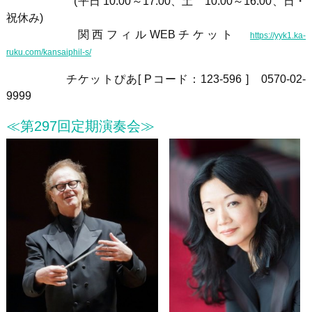
(平日 10:00～17:00、土 10:00～16:00、日・
祝休み)
関西フィル
WEB
チケット
https://yyk1.ka-
ruku.com/kansaiphil-s/
チケットぴあ
[ P
コード：123-596
]
0570-02-
9999
≪第297回定期演奏会≫