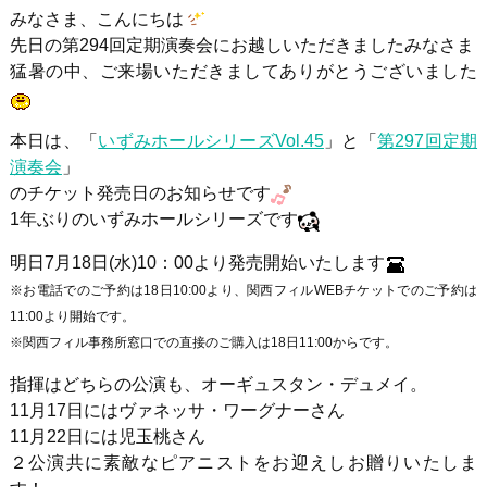
みなさま、こんにちは
先日の第294回定期演奏会にお越しいただきましたみなさま
猛暑の中、ご来場いただきましてありがとうございました
本日は、「
いずみホールシリーズVol.45
」と「
第297回定期
演奏会
」
のチケット発売日のお知らせです
1年ぶりのいずみホールシリーズです
明日
7
月
18
日
(
水
)10
：
00
より発売開始いたします
※お電話でのご予約は18日10:00より、関西フィルWEBチケットでのご予約は
11:00より開始です。
※関西フィル事務所窓口での直接のご購入は18日11:00からです。
指揮はどちらの公演も、オーギュスタン・デュメイ。
11月17日にはヴァネッサ・ワーグナーさん
11月22日には児玉桃さん
２公演共に素敵なピアニストをお迎えしお贈りいたしま