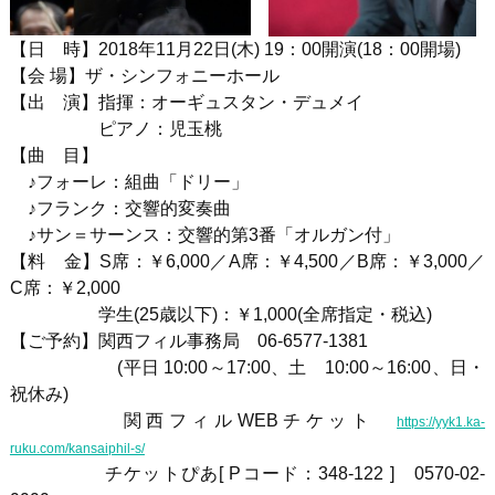
【日 時】
2018
年
11
月
22
日
(木
) 19
：
00
開演
(18
：
00
開場)
【会 場】ザ・シンフォニーホール
【出 演】指揮：オーギュスタン・デュメイ
ピアノ：児玉桃
【曲 目】
♪フォーレ：組曲「ドリー」
♪フランク：交響的変奏曲
♪サン＝サーンス：交響的第3番「オルガン付」
【料 金】
S
席：￥
6,000
／
A
席：￥
4,500
／
B
席：￥
3,000
／
C
席：￥
2,000
学生
(25
歳以下
)
：￥1
,000(
全席指定・税込
)
【ご予約】関西フィル事務局
06-6577-1381
(平日 10:00～17:00、土 10:00～16:00、日・
祝休み)
関西フィル
WEB
チケット
https://yyk1.ka-
ruku.com/kansaiphil-s/
チケットぴあ[ Pコード：348-122 ] 0570-02-