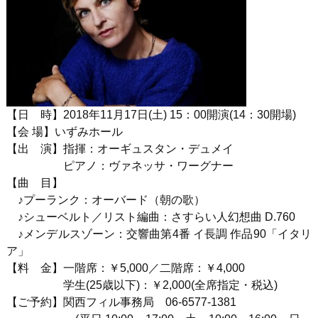
【日 時】
2018
年
1
1
月
17
日
(土
) 15
：
00
開演
(14
：
30
開場
)
【会 場】いずみホール
【出 演】指揮：オーギュスタン・デュメイ
ピアノ：ヴァネッサ・ワーグナー
【曲 目】
♪プーランク：オーバード（朝の歌）
♪シューベルト／リスト編曲：さすらい人幻想曲 D.760
♪メンデルスゾーン：交響曲第4番 イ長調 作品90「イタリ
ア」
【料 金】一階席：￥
5,000
／二階席：￥
4,000
学生
(25
歳以下
)
：￥
2,000(
全席指定・税込
)
【ご予約】関西フィル事務局
06-6577-1381