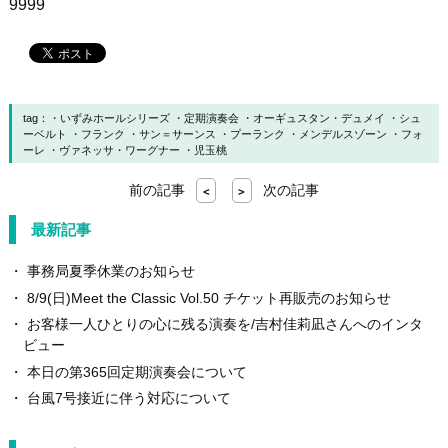
9999
tag：
いずみホールシリーズ
定期演奏会
オーギュスタン・デュメイ
シュ
ーベルト
フランク
サン＝サーンス
プーランク
メンデルスゾーン
フォ
ーレ
ヴァネッサ・ワーグナー
児玉桃
前の記事
次の記事
<
>
最新記事
事務局夏季休業のお知らせ
8/9(日)Meet the Classic Vol.50 チケット再販売のお知らせ
お客様一人ひとりの心に残る演奏を/吉村佳莉凪さんへのインタ
ビュー
本日の第365回定期演奏会について
台風7号接近に伴う対応について