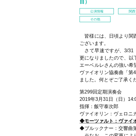
目）
公演情報
関西
その他
皆様には、日頃より関西
ございます。
さて早速ですが、3/31
更になりましたので、以
エーベルレさんの強い希
ヴァイオリン協奏曲「第
ました。何とぞご了承く
第299回定期演奏会
2019年3月31日（日）14:
指揮：飯守泰次郎
ヴァイオリン：ヴェロニ
◆モーツァルト：ヴァイ
◆ブルックナー：交響曲第
※
なお、この変更によ