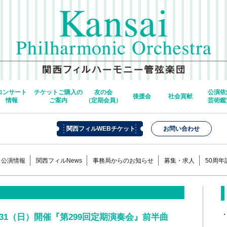
コンサート
チケットご購入の
友の会
公演依
後援会
社会貢献
情報
ご案内
（定期会員）
芸術鑑
関西フィルWEBチケット
お問い合わせ
公演情報
関西フィルNews
事務局からのお知らせ
募集・求人
50周
31（日）開催『第299回定期演奏会』前半曲