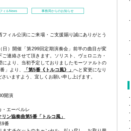
フィルNews
事務局からのお知らせ
フィル公演にご来場・ご支援賜り誠にありがとう
（日）開催「第299回定期演奏会」前半の曲目が変
下ご連絡させて頂きます。
ソリスト、ヴェロニカ・
望により、当初予定しておりましたモーツァルトの
4番」より、
「第5番《トルコ風》」
へと変更になり
ださいますよう、宜しくお願い申し上げます。
00開演
カ・エーベルレ
オリン協奏曲第5番「トルコ風」
9番
りますチケットのキャンセル、払い戻し、お取り替