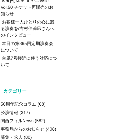
8/9(日)Meet the Classic
Vol.50 チケット再販売のお
知らせ
お客様一人ひとりの心に残
る演奏を/吉村佳莉凪さんへ
のインタビュー
本日の第365回定期演奏会
について
台風7号接近に伴う対応につ
いて
カテゴリー
50周年記念コラム
(68)
公演情報
(317)
関西フィルNews
(582)
事務局からのお知らせ
(408)
募集・求人
(80)