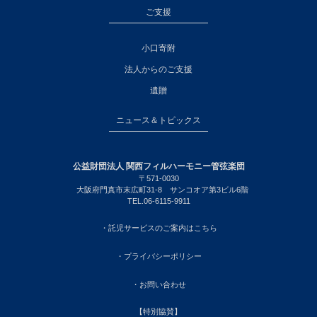
ご支援
小口寄附
法人からのご支援
遺贈
ニュース＆トピックス
公益財団法人 関西フィルハーモニー管弦楽団
〒571-0030
大阪府門真市末広町31-8 サンコオア第3ビル6階
TEL.06-6115-9911
・託児サービスのご案内はこちら
・プライバシーポリシー
・お問い合わせ
【特別協賛】