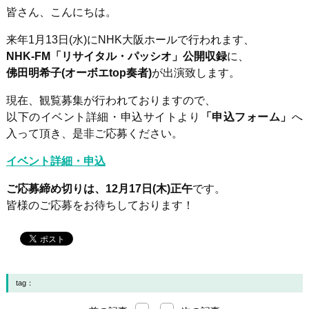
皆さん、こんにちは。
来年
1
月
13
日
(
水
)
に
NHK
大阪ホールで行われます、
NHK-FM「リサイタル・パッシオ」公開収録
に、
佛田明希子(オーボエtop奏者)
が出演致します。
現在、観覧募集が行われておりますので、
以下のイベント詳細・申込サイトより
「申込フォーム」
へ
入って頂き、是非ご応募ください。
イベント詳細・申込
ご応募締め切りは、12月17日(木)正午
です。
皆様のご応募をお待ちしております！
tag：