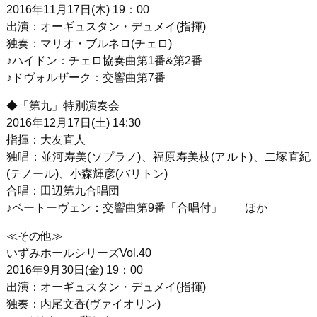
2016年11月17日(木) 19：00
出演：オーギュスタン・デュメイ(指揮)
独奏：マリオ・ブルネロ(チェロ)
♪ハイドン：チェロ協奏曲第1番&第2番
♪ドヴォルザーク：交響曲第7番
◆「第九」特別演奏会
2016年12月17日(土) 14:30
指揮：大友直人
独唱：並河寿美(ソプラノ)、福原寿美枝(アルト)、二塚直紀
(テノール)、小森輝彦(バリトン)
合唱：田辺第九合唱団
♪ベートーヴェン：交響曲第9番「合唱付」 ほか
≪その他≫
いずみホールシリーズVol.40
2016年9月30日(金) 19：00
出演：オーギュスタン・デュメイ(指揮)
独奏：内尾文香(ヴァイオリン)