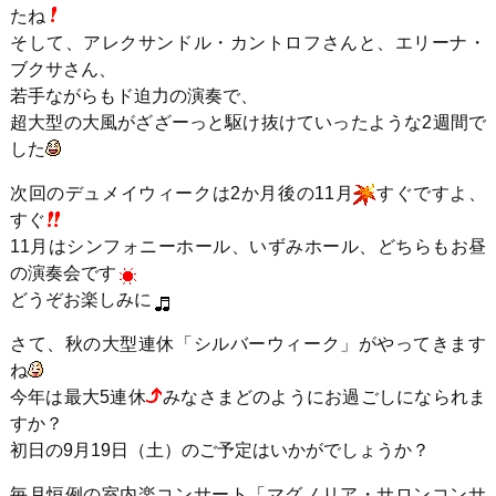
たね
そして、アレクサンドル・カントロフさんと、エリーナ・
ブクサさん、
若手ながらもド迫力の演奏で、
超大型の大風がざざーっと駆け抜けていったような2週間で
した
次回のデュメイウィークは2か月後の11月
すぐですよ、
すぐ
11月はシンフォニーホール、いずみホール、どちらもお昼
の演奏会です
どうぞお楽しみに
さて、秋の大型連休「シルバーウィーク」がやってきます
ね
今年は最大5連休
みなさまどのようにお過ごしになられま
すか？
初日の9月19日（土）のご予定はいかがでしょうか？
毎月恒例の室内楽コンサート「マグノリア・サロンコンサ