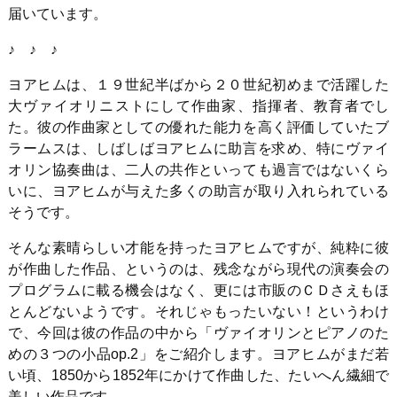
届いています。
♪ ♪ ♪
ヨアヒムは、１９世紀半ばから２０世紀初めまで活躍した
大ヴァイオリニストにして作曲家、指揮者、教育者でし
た。彼の作曲家としての優れた能力を高く評価していたブ
ラームスは、しばしばヨアヒムに助言を求め、特にヴァイ
オリン協奏曲は、二人の共作といっても過言ではないくら
いに、ヨアヒムが与えた多くの助言が取り入れられている
そうです。
そんな素晴らしい才能を持ったヨアヒムですが、純粋に彼
が作曲した作品、というのは、残念ながら現代の演奏会の
プログラムに載る機会はなく、更には市販のＣＤさえもほ
とんどないようです。それじゃもったいない！というわけ
で、今回は彼の作品の中から「ヴァイオリンとピアノのた
めの３つの小品op.2」をご紹介します。ヨアヒムがまだ若
い頃、1850から1852年にかけて作曲した、たいへん繊細で
美しい作品です。