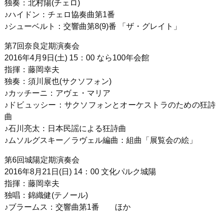
独奏：北村陽(チェロ)
♪ハイドン：チェロ協奏曲第1番
♪シューベルト：交響曲第8(9)番 「ザ・グレイト」
第7回奈良定期演奏会
2016年4月9日(土) 15：00 なら100年会館
指揮：藤岡幸夫
独奏：須川展也(サクソフォン)
♪カッチーニ：アヴェ・マリア
♪ドビュッシー：サクソフォンとオーケストラのための狂詩
曲
♪石川亮太：日本民謡による狂詩曲
♪ムソルグスキー／ラヴェル編曲：組曲「展覧会の絵」
第6回城陽定期演奏会
2016年8月21日(日) 14：00 文化パルク城陽
指揮：藤岡幸夫
独唱：錦織健(テノール)
♪ブラームス：交響曲第1番 ほか