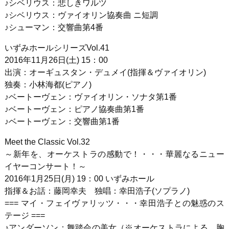
♪シベリウス：悲しきワルツ
♪シベリウス：ヴァイオリン協奏曲 ニ短調
♪シューマン：交響曲第4番
いずみホールシリーズVol.41
2016年11月26日(土) 15：00
出演：オーギュスタン・デュメイ(指揮＆ヴァイオリン)
独奏：小林海都(ピアノ)
♪ベートーヴェン：ヴァイオリン・ソナタ第1番
♪ベートーヴェン：ピアノ協奏曲第1番
♪ベートーヴェン：交響曲第1番
Meet the Classic Vol.32
～新年を、オーケストラの感動で！・・・華麗なるニュー
イヤーコンサート！～
2016年1月25日(月) 19：00 いずみホール
指揮＆お話：藤岡幸夫 独唱：幸田浩子(ソプラノ)
=== マイ・フェイヴァリッツ・・・幸田浩子との魅惑のス
テージ ===
♪アンダーソン：舞踏会の美女（※オーケストラによる、胸