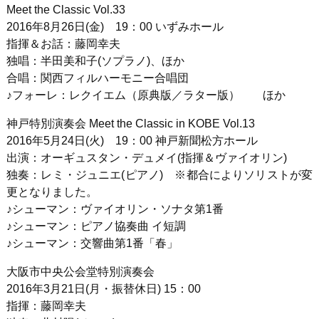
Meet the Classic Vol.33
2016年8月26日(金) 19：00 いずみホール
指揮＆お話：藤岡幸夫
独唱：半田美和子(ソプラノ)、ほか
合唱：関西フィルハーモニー合唱団
♪フォーレ：レクイエム（原典版／ラター版） ほか
神戸特別演奏会 Meet the Classic in KOBE Vol.13
2016年5月24日(火) 19：00 神戸新聞松方ホール
出演：オーギュスタン・デュメイ(指揮＆ヴァイオリン)
独奏：レミ・ジュニエ(ピアノ) ※都合によりソリストが変
更となりました。
♪シューマン：ヴァイオリン・ソナタ第1番
♪シューマン：ピアノ協奏曲 イ短調
♪シューマン：交響曲第1番「春」
大阪市中央公会堂特別演奏会
2016年3月21日(月・振替休日) 15：00
指揮：藤岡幸夫