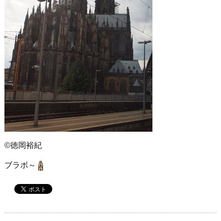
©徳岡裕紀
ブラボ～