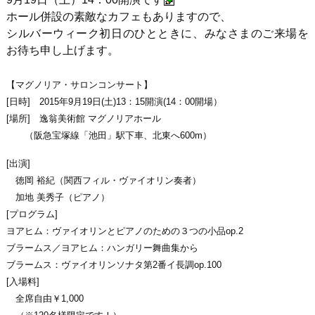
ホール併設の素敵なカフェもありますので、
シルバーウィーク初日のひとときに、みなさまのご来場を
お待ち申し上げます。
【マグノリア・サロンコンサート】
[日時] 2015年9月19日(土)13：15開演(14：00開場）
[場所] 逸翁美術館 マグノリアホール
（阪急宝塚線「池田」駅下車、北東へ600m）
[出演]
徳岡 裕紀（関西フィル・ヴァイオリン奏者）
加地 美秀子（ピアノ）
[プログラム]
ヨアヒム：ヴァイオリンとピアノのための３つの小品op.2
ブラームス／ヨアヒム：ハンガリー舞曲集から
ブラームス：ヴァイオリンソナタ第2番イ長調op.100
[入場料]
全席自由￥1,000