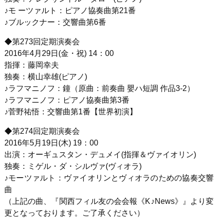
♪モ ーツァルト：ピアノ協奏曲第21番
♪ブルックナー：交響曲第6番
◆第273回定期演奏会
2016年4月29日(金・祝) 14：00
指揮：藤岡幸夫
独奏：横山幸雄(ピアノ)
♪ラフマニノフ：鐘（原曲：前奏曲 嬰ハ短調 作品3-2）
♪ラフマニノフ：ピアノ協奏曲第3番
♪菅野祐悟：交響曲第1番【世界初演】
◆第274回定期演奏会
2016年5月19日(木) 19：00
出演：オーギュスタン・デュメイ(指揮＆ヴァイオリン)
独奏：ミゲル・ダ・シルヴァ(ヴィオラ)
♪モーツァルト：ヴァイオリンとヴィオラのための協奏交響
曲
（上記の曲、『関西フィル友の会会報《K♪News》』より変
更となっております。ご了承ください）