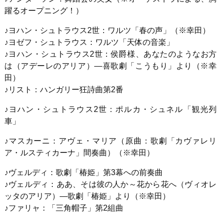
躍るオープニング！）
♪ヨハン・シュトラウス2世：ワルツ「春の声」（※幸田）
♪ヨゼフ・シュトラウス：ワルツ「天体の音楽」
♪ヨハン・シュトラウス2世：侯爵様、あなたのようなお方
は（アデーレのアリア）―喜歌劇「こうもり」より（※幸
田）
♪リスト：ハンガリー狂詩曲第2番
♪ヨハン・シュトラウス2世：ポルカ・シュネル「観光列
車」
♪マスカーニ：アヴェ・マリア（原曲：歌劇「カヴァレリ
ア・ルスティカーナ」間奏曲）（※幸田）
♪ヴェルディ：歌劇「椿姫」第3幕への前奏曲
♪ヴェルディ：ああ、そは彼の人か～花から花へ（ヴィオレ
ッタのアリア）―歌劇「椿姫」より（※幸田）
♪ファリャ：「三角帽子」第2組曲