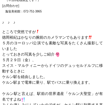
（※120名様限定です！）
[お問合わせ]
逸翁美術館：072-751-3865
♪ ♪ ♪
ところで突然ですが
徳岡裕紀はかなりの腕前のカメラマンでもあります
５月のヨーロッパ公演でも素敵な写真をたくさん撮影して
いました
とっておきの写真を少しご紹介
５月２９日（金）、
スイス・マルティニーからドイツのデュッセルドルフに移
動するときに
ケルン駅を経由しました。
ケルン駅まで電車に乗り、駅でバスに乗り換えます。
ケルン駅と言えば、駅前の世界遺産「ケルン大聖堂」が有
名ですよね
みんな楽しみにしていたのですが、ケルン駅に到着する直