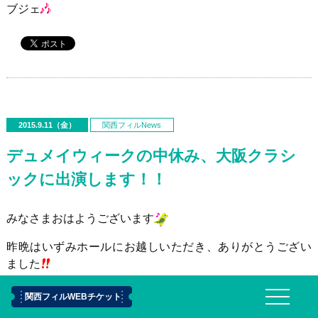
ブジェ
2015.9.11（金）
関西フィルNews
デュメイウィークの中休み、大阪クラシ
ックに出演します！！
みなさまおはようございます
昨晩はいずみホールにお越しいただき、ありがとうござい
ました
11日（金）と12日（土）は、オーケストラのお仕事として
関西フィルWEBチケット
はお休みですが、