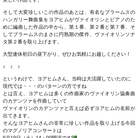
そして大変珍しいこの作品のあとは、有名なブラームスの
ハンガリー舞曲集をヨアヒムがヴァイオリンとピアノのた
めに編曲した作品の中から、第１番、第２番と第７番、そ
してブラームスのまさに円熟期の傑作、ヴァイオリンソナ
タ第２番を取り上げます。
大型連休初日の昼下がり、ぜひお気軽にお越しください！
♪ ♪ ♪
というわけで、ヨアヒムさん、当時は大活躍していたのに
現代では・・・のパターンの方ですね
とは言え、ヨアヒムは多くの作曲家のヴァイオリン協奏曲
のカデンツァを作曲していて
ヴァイオリンのカデンツァと言えば必ずヨアヒムの名前が
出てきます。
そんなヨアヒムさんの非常に珍しい作品を取り上げる今回
のマグノリアコンサートは
9月19日（土）14：00開演です