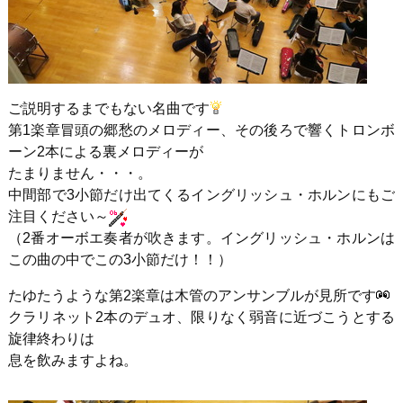
ご説明するまでもない名曲です
第1楽章冒頭の郷愁のメロディー、その後ろで響くトロンボ
ーン2本による裏メロディーが
たまりません・・・。
中間部で3小節だけ出てくるイングリッシュ・ホルンにもご
注目ください～
（2番オーボエ奏者が吹きます。イングリッシュ・ホルンは
この曲の中でこの3小節だけ！！）
たゆたうような第2楽章は木管のアンサンブルが見所です
クラリネット2本のデュオ、限りなく弱音に近づこうとする
旋律終わりは
息を飲みますよね。