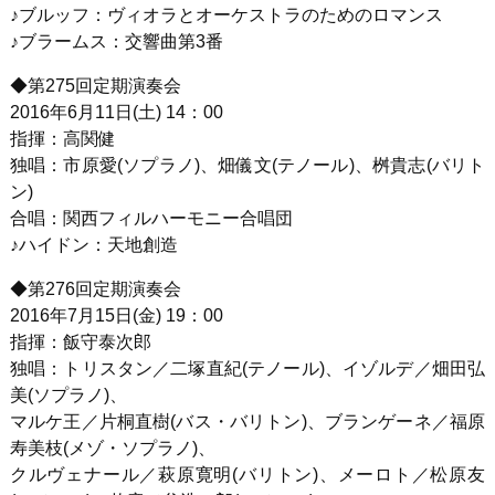
♪ブルッフ：ヴィオラとオーケストラのためのロマンス
♪ブラームス：交響曲第3番
◆第275回定期演奏会
2016年6月11日(土) 14：00
指揮：高関健
独唱：市原愛(ソプラノ)、畑儀文(テノール)、桝貴志(バリト
ン)
合唱：関西フィルハーモニー合唱団
♪ハイドン：天地創造
◆第276回定期演奏会
2016年7月15日(金) 19：00
指揮：飯守泰次郎
独唱：トリスタン／二塚直紀(テノール)、イゾルデ／畑田弘
美(ソプラノ)、
マルケ王／片桐直樹(バス・バリトン)、ブランゲーネ／福原
寿美枝(メゾ・ソプラノ)、
クルヴェナール／萩原寛明(バリトン)、メーロト／松原友