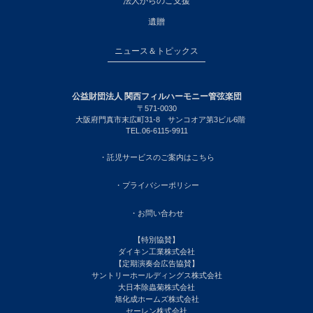
法人からのご支援
遺贈
ニュース＆トピックス
公益財団法人 関西フィルハーモニー管弦楽団
〒571-0030
大阪府門真市末広町31-8 サンコオア第3ビル6階
TEL.06-6115-9911
・託児サービスのご案内はこちら
・プライバシーポリシー
・お問い合わせ
【特別協賛】
ダイキン工業株式会社
【定期演奏会広告協賛】
サントリーホールディングス株式会社
大日本除蟲菊株式会社
旭化成ホームズ株式会社
セーレン株式会社