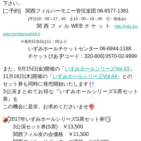
下さい。
[ご予約] 関西フィルハーモニー管弦楽団
06-6577-1381
(平日10：00～17：00 土10：00～16：00 日・祝休み)
関西フィルWEBチケット
http://yyk1.ka-
ruku.com/kansaiphil-t/
※発売日当日は11：00より
いずみホールチケットセンター
06-6944-1188
チケットぴあ
[P
コード：
320-806] 0570-02-9999
また、
9
月
15
日
(
金
)
開催の「
いずみホールシリーズ
Vol.43
」
11月
16
日
(
木
)
開催の「
いずみホールシリーズ
Vol.44
」との
セット券も同時に発売開始いたします
3公演まとめてお得な『いずみホールシリーズ
S
席セット
券』を
この機会に是非、お求めくださいませ
2017年いずみホールシリーズS席セット券
3公演セット券
(S
席
)
￥
13,500
関西フィル友の会価格 ￥
11,500