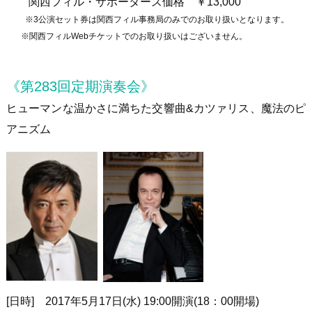
関西フィル・サポーターズ価格 ￥
13,000
※3公演セット券は関西フィル事務局のみでのお取り扱いとなります。
※関西フィルWebチケットでのお取り扱いはございません。
《第283回定期演奏会》
ヒューマンな温かさに満ちた交響曲&カツァリス、魔法のピ
アニズム
[
日時
]
2017
年
5
月
17
日
(
水
) 19:00
開演
(18
：
00
開場
)