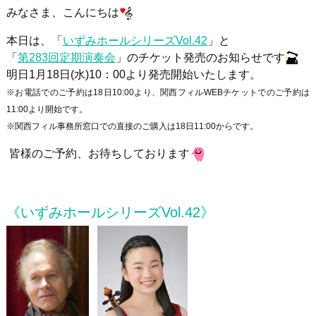
みなさま、こんにちは
本日は、「
いずみホールシリーズ
Vol.42
」と
「
第
283
回定期演奏会
」のチケット発売のお知らせです
明日
1
月
18
日
(
水
)10
：
00
より発売開始いたします。
※お電話でのご予約は18日10:00より、関西フィルWEBチケットでのご予約は
11:00より開始です。
※関西フィル事務所窓口での直接のご購入は18日11:00からです。
皆様のご予約、お待ちしております
《いずみホールシリーズVol.42》