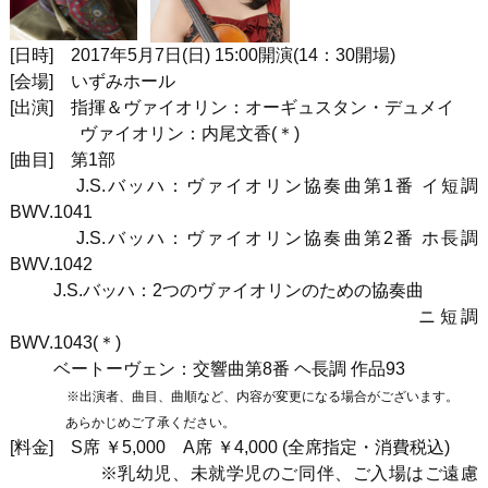
[
日時
]
2017
年
5
月
7
日
(
日
) 15:00
開演
(14
：
30
開場
)
[
会場
]
いずみホール
[
出演
]
指揮＆ヴァイオリン：オーギュスタン・デュメイ
ヴァイオリン：内尾文香(＊)
[
曲目
]
第
1
部
J.S.
バッハ：ヴァイオリン協奏曲第
1
番 イ短調
BWV.1041
J.S.
バッハ：ヴァイオリン協奏曲第
2
番 ホ長調
BWV.1042
J.S.
バッハ：
2
つのヴァイオリンのための協奏曲
ニ短調
BWV.1043(＊)
ベートーヴェン：交響曲第
8
番 ヘ長調 作品
93
※出演者、曲目、曲順など、内容が変更になる場合がございます。
あらかじめご了承ください。
[料金] S席 ￥5,000 A席 ￥4,000 (全席指定・消費税込)
※乳幼児、未就学児のご同伴、ご入場はご遠慮