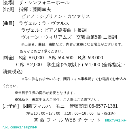
[
会場
]
ザ・シンフォニーホール
[
出演
]
指揮：藤岡幸夫
ピアノ：シプリアン・カツァリス
[
曲目
]
ラヴェル：ラ・ヴァルス
ラヴェル：ピアノ協奏曲 ト長調
ヴォーン・ウィリアムズ：交響曲第
5
番 ニ長調
※出演者、曲目、曲順など、内容が変更になる場合がございます。
あらかじめご了承ください。
[料金] S席 ￥6,000 A席 ￥4,500 B席 ￥3,000
C席 ￥2,000 学生席(25歳以下) ￥1,000 (全席指定・
消費税込)
※学生券をお求めの方は、関西フィル事務局までお電話でお申込み
ください。
※当日学生券の提示が必要となります。
※乳幼児、未就学児のご同伴、ご入場はご遠慮下さい。
[ご予約] 関西フィルハーモニー管弦楽団
06-6577-1381
(平日10：00～17：00 土10：00～16：00 日・祝休み)
関西フィルWEBチケット
http://yyk1.ka-
ruku.com/kansaiphil-t/