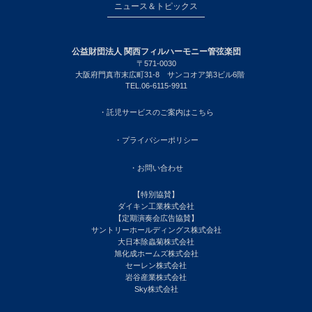
ニュース＆トピックス
公益財団法人 関西フィルハーモニー管弦楽団
〒571-0030
大阪府門真市末広町31-8 サンコオア第3ビル6階
TEL.06-6115-9911
・託児サービスのご案内はこちら
・プライバシーポリシー
・お問い合わせ
【特別協賛】
ダイキン工業株式会社
【定期演奏会広告協賛】
サントリーホールディングス株式会社
大日本除蟲菊株式会社
旭化成ホームズ株式会社
セーレン株式会社
岩谷産業株式会社
Sky株式会社