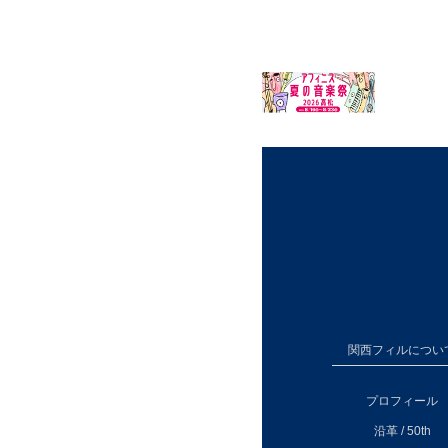
関西フィルについ
プロフィール
沿革 / 50th