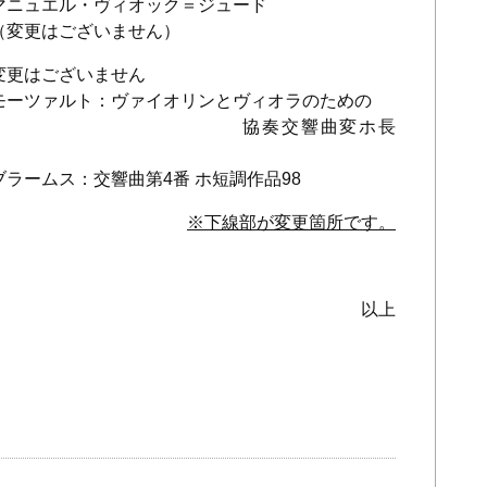
ル・ヴィオック＝ジュード
ざいません）
ございません
ヴァイオリンとヴィオラのための
交響曲変ホ長
：交響曲第
4
番 ホ短調作品
98
※下線部が変更箇所です。
以上