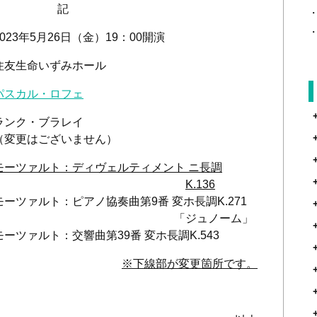
記
023
年
5
月26日（金）
19
：
00
開演
命いずみホール
パスカル・ロフェ
ク・ブラレイ
ざいません）
モーツァルト：ディヴェルティメント ニ長調
K.136
：ピアノ協奏曲第
9
番 変ホ長調
K.271
ュノーム」
ト：交響曲第
39
番 変ホ長調
K.543
※下線部が変更箇所です。