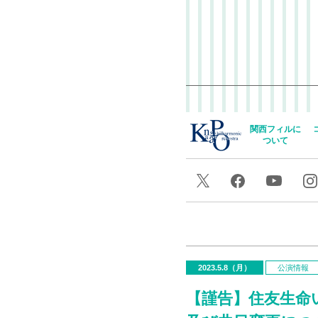
関西フィルに
ついて
2023.5.8（月）
公演情報
【謹告】住友生命い