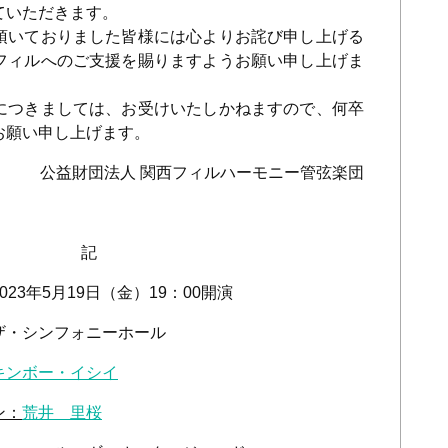
ていただきます。
頂いておりました皆様には心よりお詫び申し上げる
フィルへのご支援を賜りますようお願い申し上げま
つきましては、お受けいたしかねますので、何卒
お願い申し上げます。
公益財団法人 関西フィルハーモニー管弦楽団
記
023
年
5
月
19
日（金）
19
：
00
開演
ンフォニーホール
キンボー・イシイ
ン：
荒井 里桜