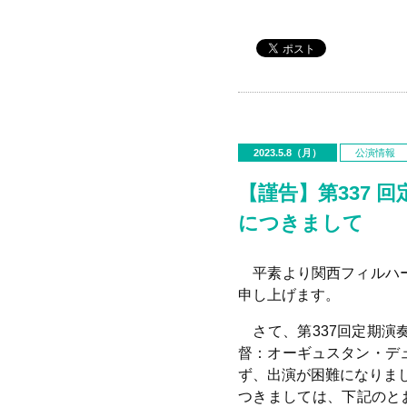
2023.5.8（月）
公演情報
【謹告】第337 
につきまして
平素より関西フィルハー
申し上げます。
さて、第
337
回定期演
督：オーギュスタン・デ
ず、出演が困難になりま
つきましては、下記のと