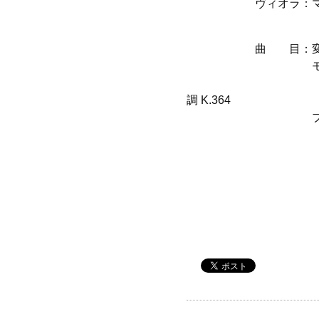
ヴィオラ：マニュエ
（変更はご
曲 目：変更は
モーツァルト：
協奏
調
K.364
ブラームス