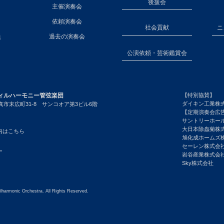
後援会
主催演奏会
依頼演奏会
社会貢献
ニ
員
過去の演奏会
公演依頼・芸術鑑賞会
ィルハーモニー管弦楽団
【特別協賛】
ダイキン工業株
市末広町31-8 サンコオア第3ビル6階
【定期演奏会広
サントリーホー
大日本除蟲菊株
内はこちら
旭化成ホームズ
セーレン株式会
ー
岩谷産業株式会
Sky株式会社
lharmonic Orchestra. All Rights Reserved.