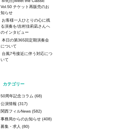
8/9(日)Meet the Classic
Vol.50 チケット再販売のお
知らせ
お客様一人ひとりの心に残
る演奏を/吉村佳莉凪さんへ
のインタビュー
本日の第365回定期演奏会
について
台風7号接近に伴う対応につ
いて
カテゴリー
50周年記念コラム
(68)
公演情報
(317)
関西フィルNews
(582)
事務局からのお知らせ
(408)
募集・求人
(80)