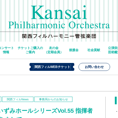
コンサート
チケットご購入の
友の会
公演依
後援会
社会貢献
情報
ご案内
（定期会員）
芸術鑑
関西フィルWEBチケット
お問い合わせ
関西フィルNews
事務局からのお知らせ
ずみホールシリーズVol.55 指揮者