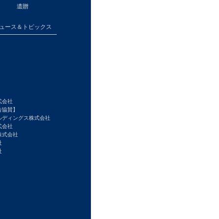
遺贈
ュース＆トピックス
式会社
告協賛】
ルディングス株式会社
式会社
株式会社
社
社