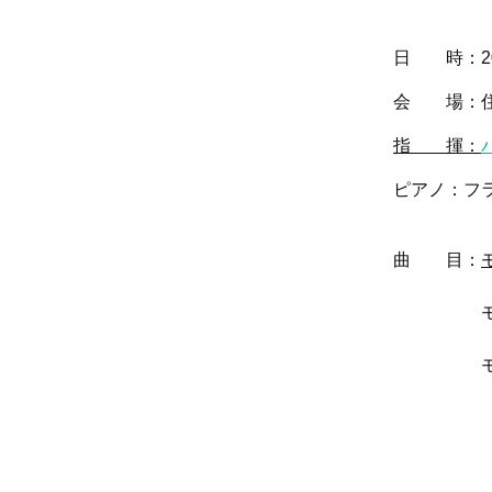
日 時：
2
会 場：住友生
指 揮：
ピアノ：フラン
（変更はご
曲 目：
モーツァルト
「ジ
モーツァル