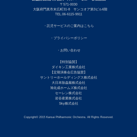
〒571-0030
大阪府門真市末広町31-8 サンコオア第3ビル6階
TEL.06-6115-9911
・託児サービスのご案内はこちら
・プライバシーポリシー
・お問い合わせ
【特別協賛】
ダイキン工業株式会社
【定期演奏会広告協賛】
サントリーホールディングス株式会社
大日本除蟲菊株式会社
旭化成ホームズ株式会社
セーレン株式会社
岩谷産業株式会社
Sky株式会社
Copyright© 2015 Kansai Philharmonic Orchestra. All Rights Reserved.