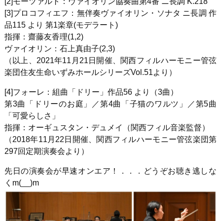
[2]モーツァルト
：ヴァイオリン協奏曲第4番 ニ長調 K.218
[3]プロコフィエフ
：無伴奏ヴァイオリン・ソナタ ニ長調 作
品115 より 第1楽章(モデラート)
指揮：齋藤友香理(1,2)
ヴァイオリン：石上真由子(2,3)
（以上、2021年11月21日開催、関西フィルハーモニー管弦
楽団住友生命いずみホールシリーズVol.51より）
[4]フォーレ
：組曲「ドリー」作品56
より（3曲）
第
3
曲「ドリーのお庭」／第
4
曲「子猫のワルツ」／第
5
曲
「可愛らしさ」
指揮：オーギュスタン・デュメイ（関西フィル音楽監督）
（2018年11月22日開催、関西フィルハーモニー管弦楽団第
297回定期演奏会より）
先日の演奏会が早速オンエア！．．．どうぞお聴き逃しな
くm(__)m