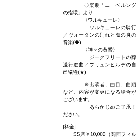
◇楽劇「ニーベルング
の指環」より
〈ワルキューレ〉
ワルキューレの騎行
／ヴォータンの別れと魔の炎の
音楽(◆)
〈神々の黄昏〉
ジークフリートの葬
送行進曲／ブリュンヒルデの自
己犠牲(★)
※出演者、曲目、曲順
など、内容が変更になる場合が
ございます。
あらかじめご了承く
ださい。
[料金]
SS席￥10,000（関西フィル