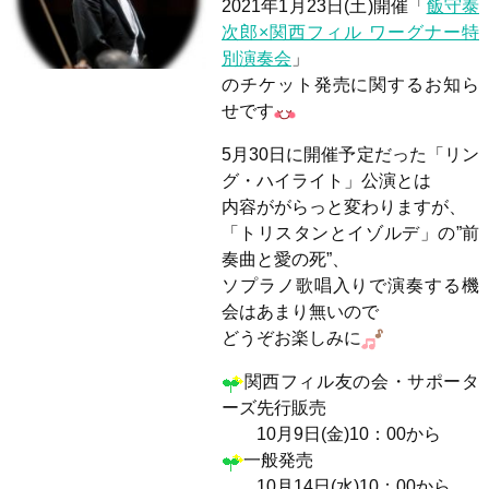
2021年1月23日(土)開催「
飯守泰
次郎×関西フィル ワーグナー特
別演奏会
」
のチケット発売に関するお知ら
せです
5月30日に開催予定だった「リン
グ・ハイライト」公演とは
内容ががらっと変わりますが、
「トリスタンとイゾルデ」の”前
奏曲と愛の死”、
ソプラノ歌唱入りで演奏する機
会はあまり無いので
どうぞお楽しみに
関西フィル友の会・サポータ
ーズ先行販売
10月9日(金)10：00から
一般発売
10月14日(水)10：00から