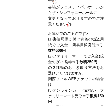
す
会場がフェスティバルホールか
らザ・シンフォニーホールに
変更となっておりますのでご注
意ください
お電話でのご予約ですと
(1)郵便局備え付け青色の振込用
紙でご入金・簡易書留発送⇒
手
数料500円
(2)ファミリーマートでご入金(現
金のみ)・発券⇒
手数料250円
の２種類のお引き取り方法をお
選びいただけますが、
関西フィルWEBチケットの場合
は
(3)オンラインカード支払い・フ
ァミリーマート受取⇒
手数料150
円