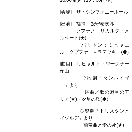
16:00開演（15：00開場）
[会場] ザ・シンフォニーホール
[出演] 指揮：飯守泰次郎
ソプラノ：リカルダ・メ
ルベート(★)
バリトン：ミヒャエ
ル・クプファー＝ラデツキー(◆)
[曲目] リヒャルト・ワーグナー
作曲
◇歌劇「タンホイザ
ー」より
序曲／歌の殿堂のア
リア(★)／夕星の歌(◆)
◇楽劇「トリスタンと
イゾルデ」より
前奏曲と愛の死(★)