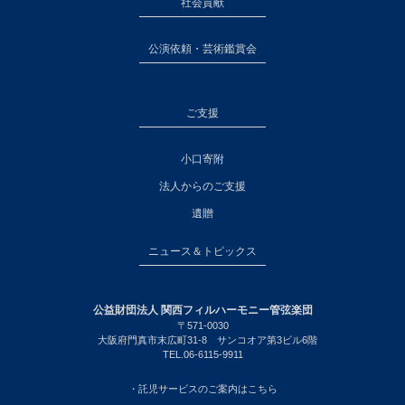
社会貢献
公演依頼・芸術鑑賞会
ご支援
小口寄附
法人からのご支援
遺贈
ニュース＆トピックス
公益財団法人 関西フィルハーモニー管弦楽団
〒571-0030
大阪府門真市末広町31-8 サンコオア第3ビル6階
TEL.06-6115-9911
・託児サービスのご案内はこちら