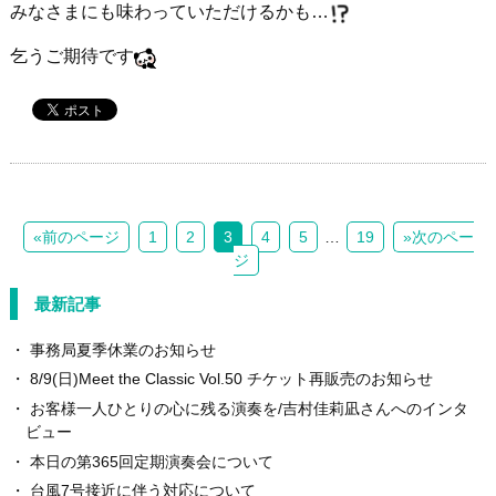
みなさまにも味わっていただけるかも…
乞うご期待です
«前のページ
1
2
3
4
5
…
19
»次のペー
ジ
最新記事
事務局夏季休業のお知らせ
8/9(日)Meet the Classic Vol.50 チケット再販売のお知らせ
お客様一人ひとりの心に残る演奏を/吉村佳莉凪さんへのインタ
ビュー
本日の第365回定期演奏会について
台風7号接近に伴う対応について