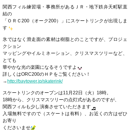
関西フィル練習場・事務所があるＪＲ・地下鉄弁天町駅直
結の
「ＯＲＣ200（オーク200）」にスケートリンクが出現しま
す
氷ではなく滑走面の素材は樹脂とのことですが、プロジェ
クション
マッピングやイルミネーション、クリスマスツリーなど、
とても
華やかな光の楽園になるそうですよ
詳しくはORC200のＨＰをご覧ください！
→
http://baytower.jp/skaterink/
スケートリンクのオープンは11月22日（火）18時。
18時から、クリスマスツリーの点灯式があるのですが、
関西フィルも少し演奏させていただきます
入場無料ですので（スケートは有料）、お近くの方はぜひ
お寄り
くださいませ