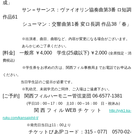
成」
サン＝サーンス：ヴァイオリン協奏曲第3番 ロ短調
作品61
シューマン：交響曲第1番 変ロ長調 作品38「春」
※出演者、曲目、曲順など、内容が変更になる場合がございます。
あらかじめご了承ください。
[料金] 一般席 ￥4,000 学生(25歳以下) ￥2.000
(全席指定・消
費税込)
※学生券をお求めの方は、関西フィル事務局までお電話でお申込み
ください。
当日学生証のご提示が必要です。
※乳幼児、未就学児のご同伴、ご入場はご遠慮下さい。
[ご予約] 関西フィルハーモニー管弦楽団 06-6577-1381
(平日10：00～17：00 土10：00～16：00 日・祝休み)
関西フィルWEBチケット
http://yyk1.ka-
ruku.com/kansaiphil-t/
※発売日当日は11：00より
チケットぴあ[Pコード：315－077] 0570-02-