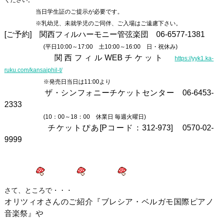
当日学生証のご提示が必要です。
※乳幼児、未就学児のご同伴、ご入場はご遠慮下さい。
[ご予約] 関西フィルハーモニー管弦楽団 06-6577-1381
(平日10:00～17:00 土10:00～16:00 日・祝休み)
関西フィルWEBチケット
https://yyk1.ka-
ruku.com/kansaiphil-t/
※発売日当日は11:00より
ザ・シンフォニーチケットセンター 06-6453-
2333
(10：00～18：00 休業日 毎週火曜日)
チケットぴあ[Pコード：312-973] 0570-02-
9999
さて、ところで・・・
オリツィオさんのご紹介『ブレシア・ベルガモ国際ピアノ
音楽祭』や