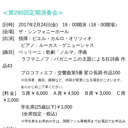
≪第280回定期演奏会≫
[日時] 2017年2月24日(金) 19：00開演（18：00開場）
[会場] ザ・シンフォニーホール
[出演] 指揮：ピエル・カルロ・オリツィオ
ピアノ：ルーカス・ゲニューシャス
[曲目] ベッリーニ：歌劇「ノルマ」序曲
ラフマニノフ：パガニーニの主題による狂詩曲 作
品43
プロコフィエフ：交響曲第5番 変ロ長調 作品100
※出演者、曲目、曲順など、内容が変更になる場合がございます。
あらかじめご了承ください。
[料金] S席￥6,000 A席￥4,500 B席￥3,000 C席
￥2,000
学生席(25歳以下)￥1,000
(全席指定・税込)
※学生券をお求めの方は、関西フィル事務局までお電話でお申込み
ください。