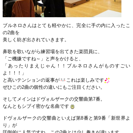
ブルネロさんはとても軽やかに、完全に手の内に入ったこ
の2曲を
美しく紡ぎ出されていきます。
鼻歌を歌いながら練習場を出てきた楽団員に、
「ご機嫌ですね～」と声をかけると、
「あったりまえじゃん！！ブルネロさんがものすごい
よ！！！」
と高いテンションの返事が
これは楽しみです
ぜひこの2曲の個性の違いにもご注目ください。
そしてメインはドヴォルザークの交響曲第7番。
なんともシブイ密かな名曲です
ドヴォルザークの交響曲といえば第8番と第9番「新世界よ
り」が
圧倒的に人気ですね。この2曲とは少し趣きが違います。