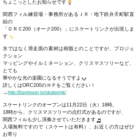
ちょこっとしたお知らせです
関西フィル練習場・事務所があるＪＲ・地下鉄弁天町駅直
結の
「ＯＲＣ200（オーク200）」にスケートリンクが出現しま
す
氷ではなく滑走面の素材は樹脂とのことですが、プロジェ
クション
マッピングやイルミネーション、クリスマスツリーなど、
とても
華やかな光の楽園になるそうですよ
詳しくはORC200のＨＰをご覧ください！
→
http://baytower.jp/skaterink/
スケートリンクのオープンは11月22日（火）18時。
18時から、クリスマスツリーの点灯式があるのですが、
関西フィルも少し演奏させていただきます
入場無料ですので（スケートは有料）、お近くの方はぜひ
お寄り