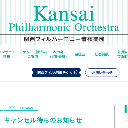
コンサート
チケットご購入の
友の会
公演依
後援会
社会貢献
情報
ご案内
（定期会員）
芸術鑑
関西フィルWEBチケット
お問い合わせ
関西フィルNews
、キャンセル待ちのお知らせ