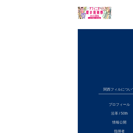
関西フィルについ
プロフィール
沿革 / 50th
情報公開
指揮者