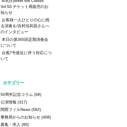
8/9(日)Meet the Classic
Vol.50 チケット再販売のお
知らせ
お客様一人ひとりの心に残
る演奏を/吉村佳莉凪さんへ
のインタビュー
本日の第365回定期演奏会
について
台風7号接近に伴う対応につ
いて
カテゴリー
50周年記念コラム
(68)
公演情報
(317)
関西フィルNews
(582)
事務局からのお知らせ
(408)
募集・求人
(80)