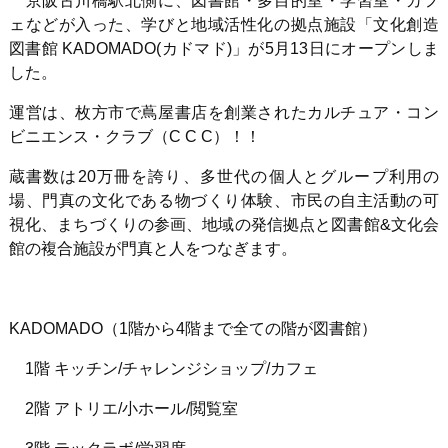
京阪古川橋駅北側に、図書館・多目的室・学習室・カフ
ェなどが入った、学びと地域活性化の拠点施設「文化創造
図書館 KADOMADO(カドマド)」が5月13日にオープンしま
した。
運営は、枚方市で蔦屋書店を創業されたカルチュア・コン
ビニエンス・クラブ（C C C）！！
蔵書数は20万冊を誇り、多世代の個人とグループ利用の
場、門真の文化である物づくり体験、市民の自主活動の可
視化、まちづくりの参画、地域の発信拠点と図書館&文化会
館の複合施設が門真と人をつなぎます。
KADOMADO（1階から4階まで全ての階が図書館）
1階 キッチン/チャレンジショップ/カフェ
2階 アトリエ/小ホール/閲覧室