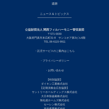
遺贈
ニュース＆トピックス
公益財団法人 関西フィルハーモニー管弦楽団
〒571-0030
大阪府門真市末広町31-8 サンコオア第3ビル6階
TEL.06-6115-9911
・託児サービスのご案内はこちら
・プライバシーポリシー
・お問い合わせ
【特別協賛】
ダイキン工業株式会社
【定期演奏会広告協賛】
サントリーホールディングス株式会社
大日本除蟲菊株式会社
旭化成ホームズ株式会社
セーレン株式会社
岩谷産業株式会社