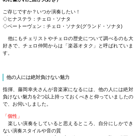
ご存じですか？いつか演奏したい！
◇ヒナステラ：チェロ・ソナタ
◇ベートーヴェン：チェロ・ソナタ
(
グランド・ソナタ
)
他にも
チェリストやチェロの歴史について調べるのも大
好きで、チェロ仲間からは「楽器オタク」と呼ばれ
て
いま
す。
他の人には絶対負けない魅力
指揮、藤岡幸夫さんが音楽家になるには、他の人には絶対
負けない魅力を
2
つ以上持っておくべきと仰っていましたの
で、お伺いしました。
「個性」
楽しい演奏をしていると思えるところ、自
分にしかでき
ない
演奏スタイル
や音の質