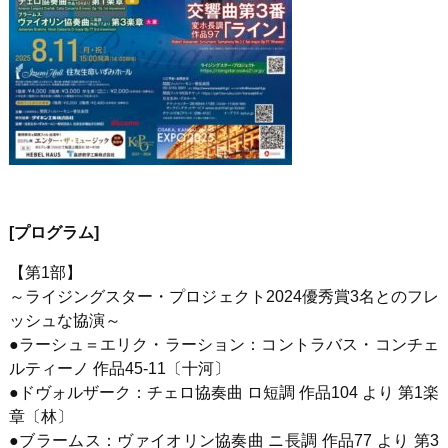
[
プログラム
]
【第
1
部】
～ライジングスター・プロジェクト
2024
優秀賞
3
名とのフレ
ッシュな協演～
●ラーシュ＝エリク・ラーション：コントラバス・コンチェ
ルティーノ 作品
45-11
〔十河〕
●ドヴォルザーク：チェロ協奏曲 ロ短調 作品
104
より 第
1
楽
章〔林〕
●ブラームス：ヴァイオリン協奏曲 ニ長調 作品
77
より 第
3