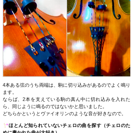
4本ある弦のうち両端は、駒に切り込みがあるのでよく鳴り
ます。
ならば、
2
本を支えている駒の真ん中に切れ込みを入れた
ら、同じように
鳴るの
ではないかと思いました。
ど
ちらかというと
ヴァイオリンのような音が好きなので。
ほとんど知られていないチェロの曲を探す（チェロのた
めに書かれた曲が大好き）