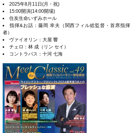
2025年
8
月
11
日
(
月・祝
)
15:00開演
(14:00
開場
)
住友生命いずみホール
指揮
&
お話：藤岡 幸夫（関西フィル総監督・首席指揮
者）
ヴァイオリン：大屋 響
チェロ：林 成（リン セイ）
コントラバス：十河 七海