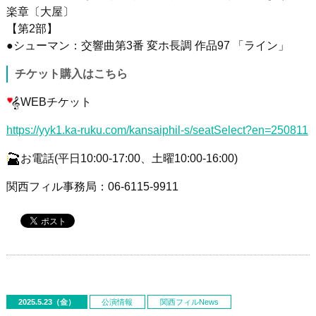
楽章〔大屋〕
【第
2
部】
●シューマン：交響曲第
3
番 変ホ長調 作品
97
「ライン」
チケット購入はこちら
WEBチケット
https://yyk1.ka-ruku.com/kansaiphil-s/seatSelect?en=250811
お電話
(
平日
10:00
‐
17:00
、土曜
10:00
‐
16:00)
関西フィル事務局：06-6115-9911
2025.5.23（金）
公演情報
関西フィルNews