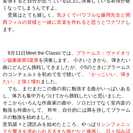
緊張すると自分が思っている以上に演奏している表情が硬
くなってしまうんですよ。
受賞はとても嬉しく、
気さくでパワフルな藤岡先生と関
西フィルの皆様と一緒に音楽を作れると思うとワクワク
し
ます。
8月11日Meet the Classicでは、
ブラームス：ヴァイオリ
ン協奏曲第3楽章
を演奏します。 小さいときから、弾きたい
曲にどんどん挑戦してきましたが、小5のときにブラームス
のコンチェルトを初めて生で聴いて、
「かっこいい、弾き
たい」と強く憧れ
ました。
でも、まだまだこの曲の前に勉強する曲がいっぱいある
し、体力も集中力もつけてから挑戦したいと思いました。
そこからいろんな作曲家の曲や、ソロだけでなく室内楽の
勉強も何曲かして、 昨年、自分的には満を持してブラーム
スの勉強を始めました。
意気揚々と譜読みを始めたところ、
やっぱり
シンフォニッ
クな響きを求められる大きな曲だなと痛感し、日々悩み試