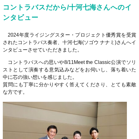
コントラバスだから/十河七海さんへのイ
ンタビュー
2024年度ライジングスター・プロジェクト優秀賞を受賞
されたコントラバス奏者、十河七海
(
ソゴウ ナナミ
)
さんへイ
ンタビューさせていただきました。
コントラバスへの思いや
8/11Meet the Classic
公演でソリ
ストとして演奏する意気込みなどをお伺いし、落ち着いた
中に芯の強い想いを感じました。
質問にも丁寧に分かりやすく答えてくださり、とても素敵
な方です。