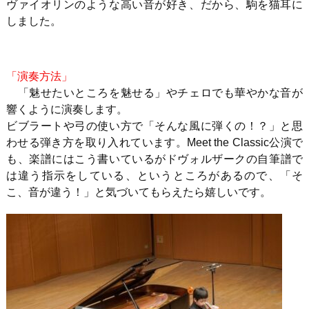
ヴァイオリンのような高い音が好き、だから、駒を猫耳に
しました。
「演奏方法」
「魅せたいところを魅せる」やチェロでも華やかな音が
響くように演奏します。
ビブラートや弓の使い方で「そんな風に弾くの！？」と思
わせる弾き方を取り入れています。Meet the Classic公演で
も
、
楽譜にはこう書いているがドヴォルザークの自筆
譜で
は
違う指示をしている
、という
ところがあるので、「そ
こ、音が違う！」と気づいてもらえたら嬉しいです。