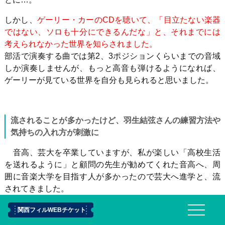
しかし、
ゲーリー・カーのCDを聴いて、「目立たない楽器
ではない、ソロも十分にできるんだな」と、それまでには
考えられなかった世界を知らされました。
部活で演奏する曲では第
2
、
3
ポジションくらいまでの音域
しか演奏しませんが、もっと高音も弾けるようになれば、
ゲーリーが見ている世界を自分も見られると思いました。
流されることが多かったけど、羽生結弦さんの練習方法や
気持ちの入れ方が刺激に
音高、芸大を卒業していますが、私が楽しい「高校生活
を送れるように」と顧問の先生が勧めてくれた音高へ、周
囲に音楽大学を目指す人が多かったので芸大へ進学と、流
されてきました。
浪人時代に、エチュードのみを徹底して練習していた期間
関西フィルWEBチケット
と幣隆太朗さんのマスタークラスを受けたけれど全然ダメ
だった経験のおかげで、初めて地に足をつけて演奏につい