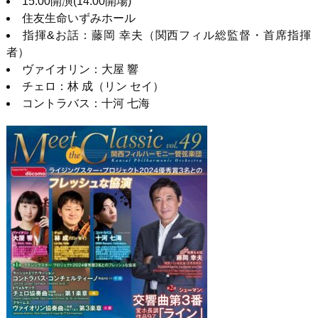
15:00開演
(14:00
開場
)
住友生命いずみホール
指揮
&
お話：藤岡 幸夫（関西フィル総監督・首席指揮
者）
ヴァイオリン：大屋 響
チェロ：林 成（リン セイ）
コントラバス：十河 七海