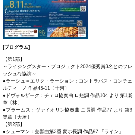
[
プログラム
]
【第
1
部】
～ライジングスター・プロジェクト
2024
優秀賞
3
名とのフレ
ッシュな協演～
●ラーシュ＝エリク・ラーション：コントラバス・コンチェ
ルティーノ 作品
45-11
〔十河〕
●ドヴォルザーク：チェロ協奏曲 ロ短調 作品
104
より 第
1
楽
章〔林〕
●ブラームス：ヴァイオリン協奏曲 ニ長調 作品
77
より 第
3
楽章〔大屋〕
【第
2
部】
●シューマン：交響曲第
3
番 変ホ長調 作品
97
「ライン」