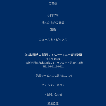
ご支援
小口寄附
法人からのご支援
遺贈
ニュース＆トピックス
公益財団法人 関西フィルハーモニー管弦楽団
〒571-0030
大阪府門真市末広町31-8 サンコオア第3ビル6階
TEL.06-6115-9911
・託児サービスのご案内はこちら
・プライバシーポリシー
・お問い合わせ
【特別協賛】