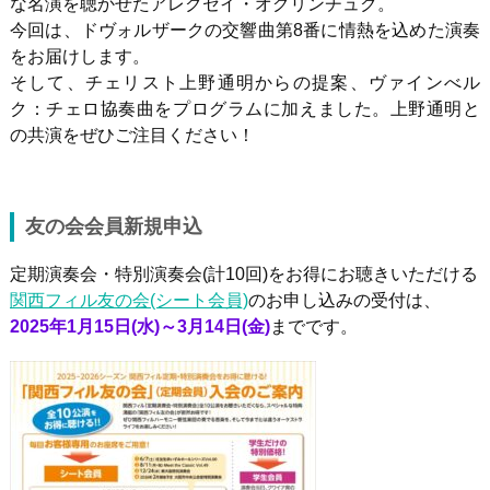
な名演を聴かせたアレクセイ・オグリンチュク。
今回は、ドヴォルザークの交響曲第8番に情熱を込めた演奏
をお届けします。
そして、チェリスト上野通明からの提案、ヴァインべル
ク：チェロ協奏曲をプログラムに加えました。上野通明と
の共演をぜひご注目ください！
友の会会員新規申込
定期演奏会・特別演奏会
(
計
10
回
)
をお得にお聴きいただける
関西フィル友の会(シート会員)
のお申し込みの受付は、
2025年1月15日(水)～3月14日(金)
までです。