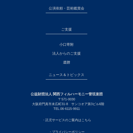
公演依頼・芸術鑑賞会
ご支援
小口寄附
法人からのご支援
遺贈
ニュース＆トピックス
公益財団法人 関西フィルハーモニー管弦楽団
〒571-0030
大阪府門真市末広町31-8 サンコオア第3ビル6階
TEL.06-6115-9911
・託児サービスのご案内はこちら
・プライバシーポリシー