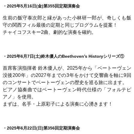
・2025年5月16日(金)第355回定期演奏会
生前の飯守泰次郎と縁があった小林研一郎が、奇しくも飯
守の関西フィル最後の定期と同じプログラムを提案！
チャイコフスキー2曲、劇的な演奏を確約。
・
2025年6月7日(土)鈴木優人のBeethoven’s Historyシリーズ①
首席客演指揮者 鈴木優人が、
2025
年から「ベートーヴェン
没後200年」の
2027
年までの3年をかけて交響曲を軸に9回
のコンサートでベートーヴェンの歴史を巡る旅に出ます。
ピアノ協奏曲ではベートーヴェン時代仕様の「フォルテピ
アノ」を使用。
まずは、名手・上原彩子による演奏に心湧きます！
・2025年6月22日(日)第356回定期演奏会