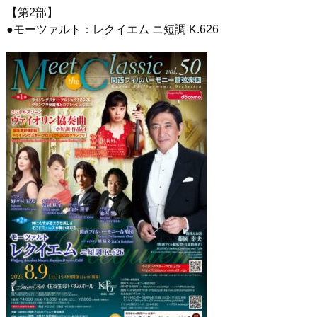
【第
2
部】
●
モーツァルト：レクイエム ニ短調
K.626