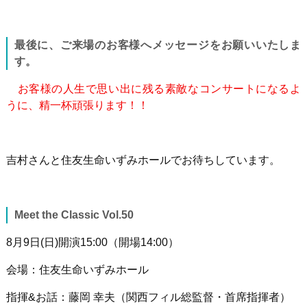
最後に、ご来場のお客様へメッセージをお願いいたしま
す。
お客様の人生で思い出に残る素敵なコンサートになるよ
うに、精一杯頑張ります！！
吉村さんと住友生命いずみホールでお待ちしています。
Meet the Classic Vol.50
8月
9
日
(
日
)
開演
15:00
（開場
14:00
）
会場：住友生命いずみホール
指揮
&
お話：藤岡 幸夫（関西フィル総監督・首席指揮者）