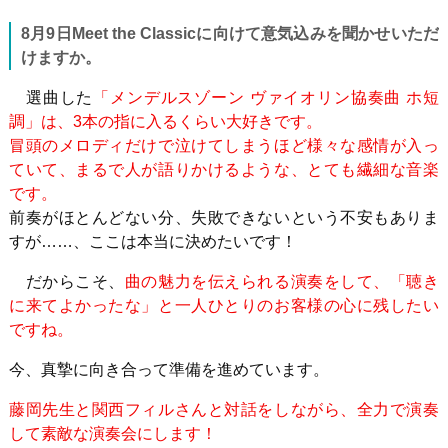
8
月
9
日
Meet the Classic
に向けて意気込みを聞かせいただ
けますか。
選曲した
「メンデルスゾーン ヴァイオリン協奏曲 ホ短
調」は、3本の指に入るくらい大好きです。
冒頭のメロディだけで泣けてしまうほど様々な感情が入っ
ていて、まるで人が語りかけるような、とても繊細な音楽
です。
前奏がほとんどない分、失敗できないという不安もありま
すが
……
、ここは本当に決めたいです！
だからこそ、
曲の魅力を伝えられる演奏をして、「聴き
に来てよかったな」と一人ひとりのお客様の心に残したい
ですね。
今、真摯に向き合って準備を進めています。
藤岡先生と関西フィルさんと対話をしながら、全力で演奏
して素敵な演奏会にします！