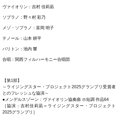
ヴァイオリン：吉村 佳莉凪
ソプラノ：野々村 彩乃
メゾ・ソプラノ：富岡 明子
テノール：山本 耕平
バリトン：池内 響
合唱：関西フィルハーモニー合唱団
【第
1
部】
～ライジングスター・プロジェクト
2025
グランプリ受賞者
とのフレッシュな協演～
●
メンデルスゾーン：ヴァイオリン協奏曲 ホ短調 作品
64
［協演：吉村佳莉凪＝ライジングスター・プロジェクト
2025
グランプリ］