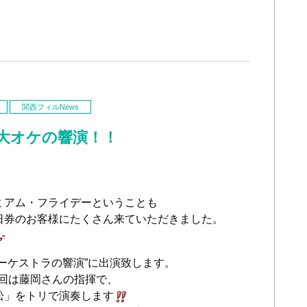
関西フィルNews
４大オケの響演！！
ミアム・フライデーということも
日券のお客様にたくさん来ていただきました。
ーケストラの響演”に出演致します。
、今回は藤岡さんの指揮で、
松」をトリで演奏します