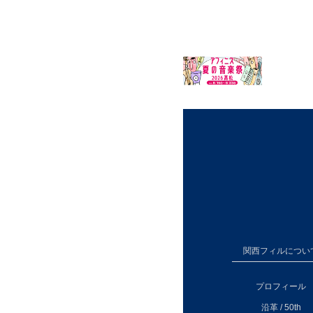
関西フィルについ
プロフィール
沿革 / 50th