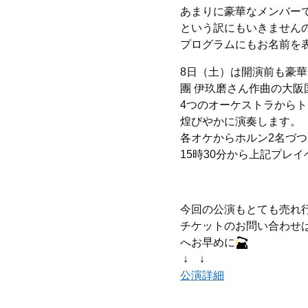
あまりに豪華なメンバー
という訳にもいきません
プログラムにもお名前を
8日（土）は開演前も豪
團 伊玖磨さん作曲の大
4つのオーケストラからト
煌びやかに演奏します。
各オケからホルン2名づ
15時30分から上記プレ
今回の公演もとても売れ
チケットのお問い合わせはフ
へお早めに
↓ ↓
公演詳細