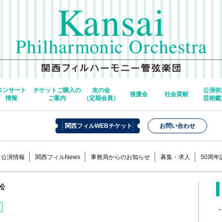
コンサート
チケットご購入の
友の会
公演依
後援会
社会貢献
情報
ご案内
（定期会員）
芸術鑑
関西フィルWEBチケット
お問い合わせ
公演情報
関西フィルNews
事務局からのお知らせ
募集・求人
50周
松