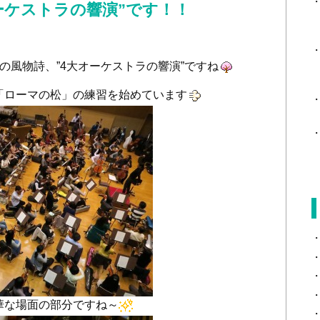
ーケストラの響演”です！！
の風物詩、”4大オーケストラの響演”ですね
「ローマの松」の練習を始めています
華な場面の部分ですね～