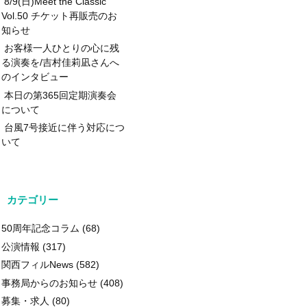
8/9(日)Meet the Classic
Vol.50 チケット再販売のお
知らせ
お客様一人ひとりの心に残
る演奏を/吉村佳莉凪さんへ
のインタビュー
本日の第365回定期演奏会
について
台風7号接近に伴う対応につ
いて
カテゴリー
50周年記念コラム
(68)
公演情報
(317)
関西フィルNews
(582)
事務局からのお知らせ
(408)
募集・求人
(80)