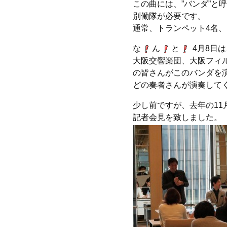
この曲には、”バンダ”と
別働隊が必要です。
通常、トランペット4名、
な
ん
と
4月8日
大阪交響楽団、大阪フィ
の皆さんがこのバンダを
どの奏者さんが演奏して
少し前ですが、去年の11
記者会見を致しました。