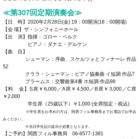
≪第307回定期演奏会≫
【日 時】
2020
年2月28日
(金
) 19
：
00
開演
(18
：
00
開場
)
【会 場】ザ・シンフォニーホール
【出 演】指揮：ゴロー・ベルク
ピアノ：ダナエ・デルケン
【曲 目】
シューマン：序曲、スケルツォとフィナーレ 作品
52
クララ・シューマン：ピアノ協奏曲 イ短調 作品7
ブラームス：交響曲第4番 ホ短調 作品98
【料 金】
S
席￥
6,000
／
A
席￥
4,500
／
B
席￥
3,000
／
C
席
￥
2,000
学生席（
25
歳以下）￥
1,000 (
全席指定・税込
)
※学生席をお求めの方は、関西フィル事務局までお電話でお申込
みください。
※当日学生証の提示が必要となります。
【ご予約】関西フィル事務局
06-6577-1381