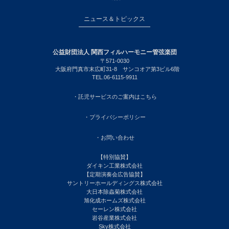
ニュース＆トピックス
公益財団法人 関西フィルハーモニー管弦楽団
〒571-0030
大阪府門真市末広町31-8 サンコオア第3ビル6階
TEL.06-6115-9911
・託児サービスのご案内はこちら
・プライバシーポリシー
・お問い合わせ
【特別協賛】
ダイキン工業株式会社
【定期演奏会広告協賛】
サントリーホールディングス株式会社
大日本除蟲菊株式会社
旭化成ホームズ株式会社
セーレン株式会社
岩谷産業株式会社
Sky株式会社