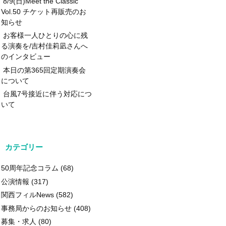
8/9(日)Meet the Classic
Vol.50 チケット再販売のお
知らせ
お客様一人ひとりの心に残
る演奏を/吉村佳莉凪さんへ
のインタビュー
本日の第365回定期演奏会
について
台風7号接近に伴う対応につ
いて
カテゴリー
50周年記念コラム
(68)
公演情報
(317)
関西フィルNews
(582)
事務局からのお知らせ
(408)
募集・求人
(80)