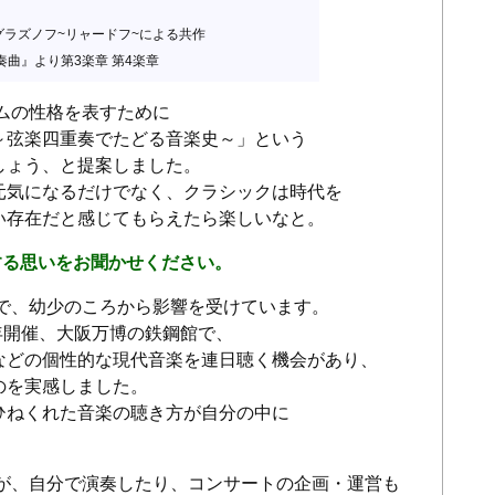
グラズノフ~リャードフ~による共作
重奏曲』より第3楽章 第4楽章
ムの性格を表すために
～弦楽四重奏でたどる音楽史～」という
しょう、と提案しました。
元気になるだけでなく、クラシックは時代を
い存在だと感じてもらえたら楽しいなと。
する思いをお聞かせください。
で、幼少のころから影響を受けています。
0年開催、大阪万博の鉄鋼館で、
などの個性的な現代音楽を連日聴く機会があり、
のを実感しました。
ひねくれた音楽の聴き方が自分の中に
。
が、自分で演奏したり、コンサートの企画・運営も