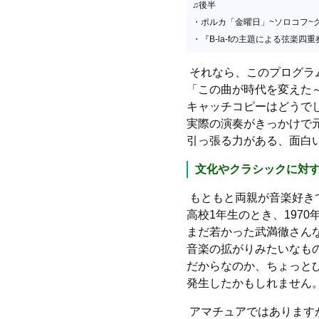
♫後半
・ポルカ「金曜日」~ソロコフ~
・『B-la-fの主題による弦楽四
それなら、このプログラ
「この曲が時代を変えた
キャッチコピーはどうで
実際の演奏がきっかけで
引っ張る力がある、面白
文化やクラシックに対
もともと両親が音楽好き
高校1年生のとき、197
まだ若かった武満徹さん
音楽の拡がりみたいなも
だからなのか、ちょっと
発生したかもしれません
アマチュアではあります