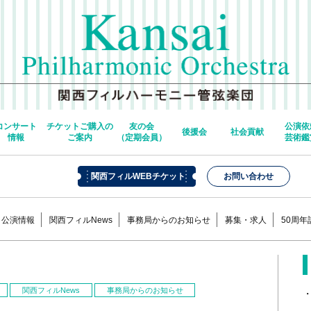
コンサート
チケットご購入の
友の会
公演依
後援会
社会貢献
情報
ご案内
（定期会員）
芸術鑑
関西フィルWEBチケット
お問い合わせ
公演情報
関西フィルNews
事務局からのお知らせ
募集・求人
50周
関西フィルNews
事務局からのお知らせ