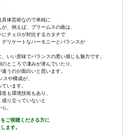
具体芸術なので単純に
んが、例えば、ブラームスの曲は、
ーにチェロが対比するカタチで
、デリケートなハーモニーとバランスが
に、いい意味でバランスの悪い感じも魅力です。
別のところで凄みが潜んでいたり、
が違うのが面白いと思います。
ンスや構成が、
っています。
構造も環境技術もあり、
く成り立っていないと
から。
トをご視聴くださる方に
たします。