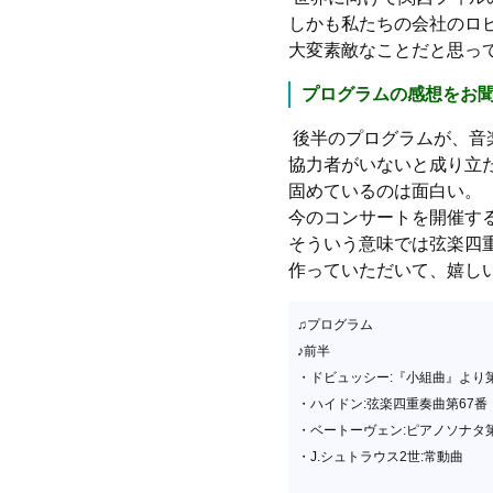
しかも私たちの会社のロ
大変素敵なことだと思っ
プログラムの感想をお
後半のプログラムが、音
協力者がいないと成り立
固めているのは面白い。
今のコンサートを開催す
そういう意味では弦楽四
作っていただいて、嬉し
♫プログラム
♪
・ドビュッシー:『小組曲
・ハイドン:弦楽四重奏曲第6
・ベートーヴェン:ピアノソナタ
・J.シュトラウス2世:常動曲