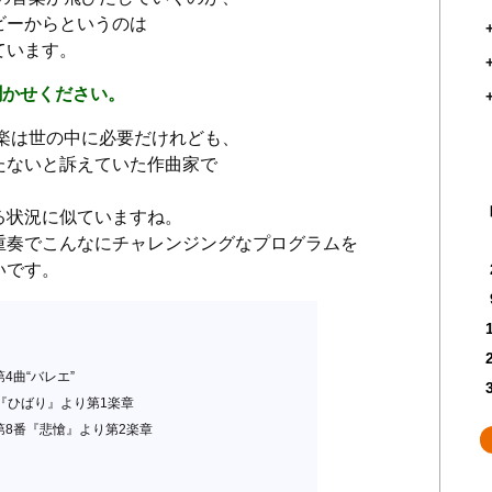
ビーからというのは
ています。
聞かせください。
楽は世の中に必要だけれども、
たないと訴えていた作曲家で
る状況に似ていますね。
重奏でこんなにチャレンジングなプログラムを
いです。
前半
』より第4曲“バレエ”
7番『ひばり』より第1楽章
第8番『悲愴』より第2楽章