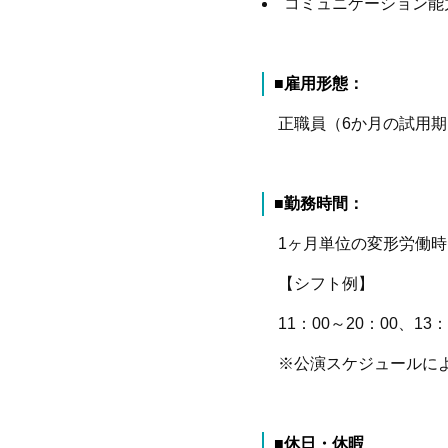
コミュニケーション能
■雇用形態：
正職員（
6
か月の試用期
■勤務時間：
1
ヶ月単位の変形労働時
【シフト例】
11
：
00
～
20
：
00
、
13
：
※公演スケジュールによ
■休日・休暇