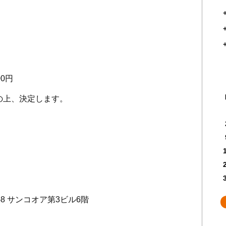
00
円
上、決定します。
-8
サンコオア第
3
ビル
6
階