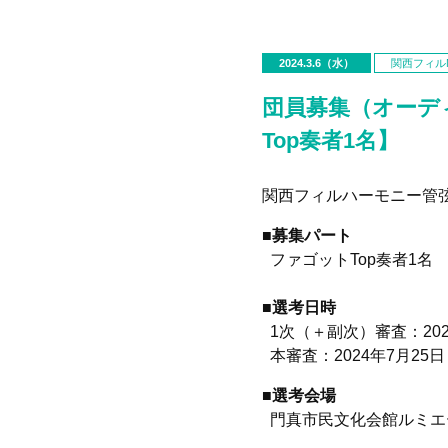
2024.3.6（水）
関西フィルN
団員募集（オーデ
Top奏者1名】
関西フィルハーモニー管弦
■募集パート
ファゴット
Top
奏者
1
名
■選考日時
1次（＋副次）審査：
20
本審査：
2024
年
7
月
25
日
■選考会場
門真市民文化会館ルミエー