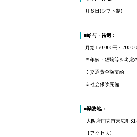
月８日
(
シフト制
)
■給与・待遇：
月給
150,000
円～
200,0
※年齢・経験等を考慮の
※交通費全額支給
※社会保険完備
■勤務地：
大阪府門真市末広町
31
【アクセス】