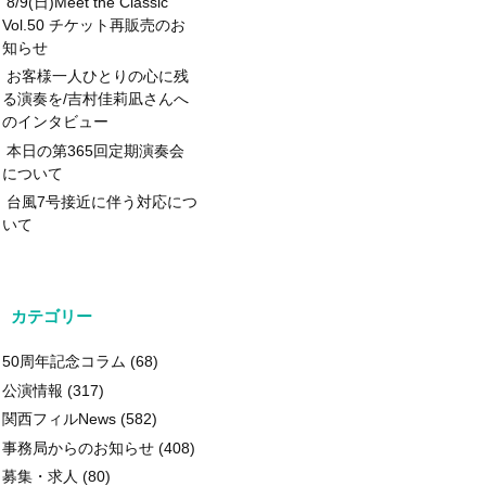
8/9(日)Meet the Classic
Vol.50 チケット再販売のお
知らせ
お客様一人ひとりの心に残
る演奏を/吉村佳莉凪さんへ
のインタビュー
本日の第365回定期演奏会
について
台風7号接近に伴う対応につ
いて
カテゴリー
50周年記念コラム
(68)
公演情報
(317)
関西フィルNews
(582)
事務局からのお知らせ
(408)
募集・求人
(80)