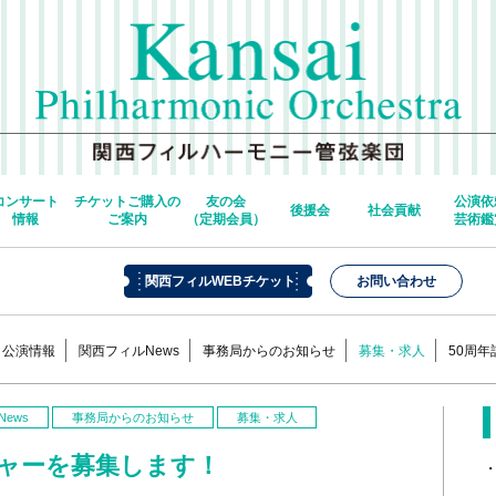
コンサート
チケットご購入の
友の会
公演依
後援会
社会貢献
情報
ご案内
（定期会員）
芸術鑑
関西フィルWEBチケット
お問い合わせ
公演情報
関西フィルNews
事務局からのお知らせ
募集・求人
50周
ews
事務局からのお知らせ
募集・求人
ャーを募集します！