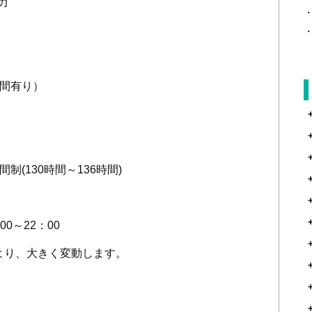
力
間有り）
間制
(130
時間～
136
時間
)
00
～
22
：
00
り、大きく変動します。