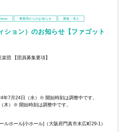
ews
事務局からのお知らせ
募集・求人
ィション）のお知らせ【ファゴット
楽団 【団員募集要項】
24
年
7
月
24
日（水）※ 開始時刻は調整中です。
（木）※ 開始時刻は調整中です。
ルホール[小ホール]（大阪府門真市末広町
29-1
）