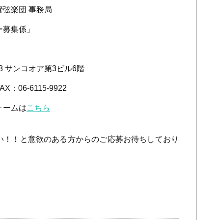
弦楽団 事務局
ー募集係」
-8
サンコオア第
3
ビル
6
階
FAX
：
06-6115-9922
ォームは
こちら
い！！と意欲のある方からのご応募お待ちしており