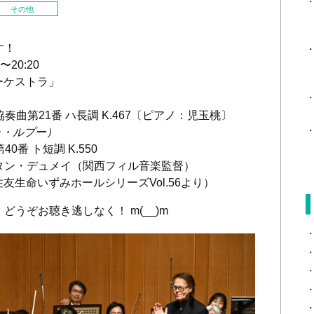
その他
す！
〜20:20
ーケストラ」
奏曲第21番 ハ長調 K.467〔ピアノ：児玉桃〕
ゥ・ルプー）
0番 ト短調 K.550
タン・デュメイ（関西フィル音楽監督）
、住友生命いずみホールシリーズVol.56より）
うぞお聴き逃しなく！ m(__)m