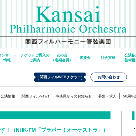
コンサート
チケットご購入の
友の会
公演依
後援会
社会貢献
情報
ご案内
（定期会員）
芸術鑑
関西フィルWEBチケット
お問い合わせ
公演情報
関西フィルNews
事務局からのお知らせ
募集・求人
50周
す！（NHK-FM「ブラボー！オーケストラ」）