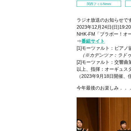
関西フィルNews
ラジオ放送のお知らせで
2023年12月24日(日)19:20
NHK-FM「ブラボー！オ
⇒
番組サイト
[1]モーツァルト
：ピアノ協
（※カデンツァ：ラド
[2]モーツァルト
：交響曲第4
以上、指揮：オーギュス
（2023年9月18日開催
今年最後のお楽しみ．．．ど