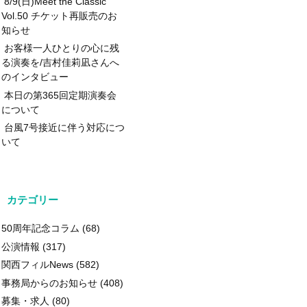
8/9(日)Meet the Classic
Vol.50 チケット再販売のお
知らせ
お客様一人ひとりの心に残
る演奏を/吉村佳莉凪さんへ
のインタビュー
本日の第365回定期演奏会
について
台風7号接近に伴う対応につ
いて
カテゴリー
50周年記念コラム
(68)
公演情報
(317)
関西フィルNews
(582)
事務局からのお知らせ
(408)
募集・求人
(80)